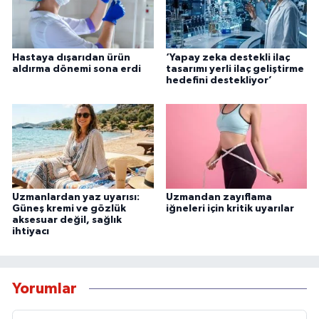
Hastaya dışarıdan ürün
‘Yapay zeka destekli ilaç
aldırma dönemi sona erdi
tasarımı yerli ilaç geliştirme
hedefini destekliyor’
Uzmanlardan yaz uyarısı:
Uzmandan zayıflama
Güneş kremi ve gözlük
iğneleri için kritik uyarılar
aksesuar değil, sağlık
ihtiyacı
Yorumlar