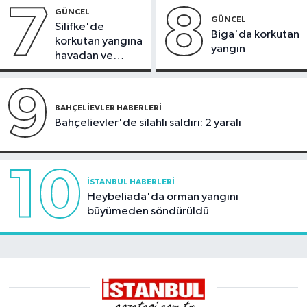
7
8
GÜNCEL
GÜNCEL
Silifke'de
Biga'da korkutan
korkutan yangına
yangın
havadan ve
karadan
müdahale
9
BAHÇELIEVLER HABERLERI
Bahçelievler'de silahlı saldırı: 2 yaralı
10
İSTANBUL HABERLERI
Heybeliada'da orman yangını
büyümeden söndürüldü