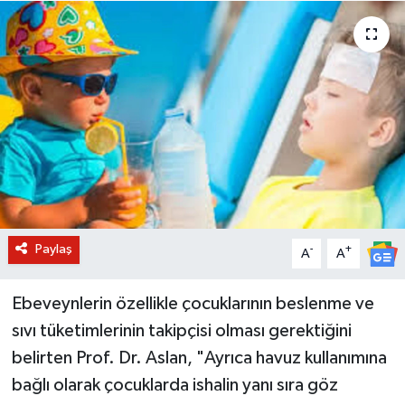
BİLİM VE TEKNOLOJİ
OTOMOBİL
KURUMSAL
Paylaş
-
+
A
A
Ebeveynlerin özellikle çocuklarının beslenme ve
sıvı tüketimlerinin takipçisi olması gerektiğini
belirten Prof. Dr. Aslan, "Ayrıca havuz kullanımına
bağlı olarak çocuklarda ishalin yanı sıra göz