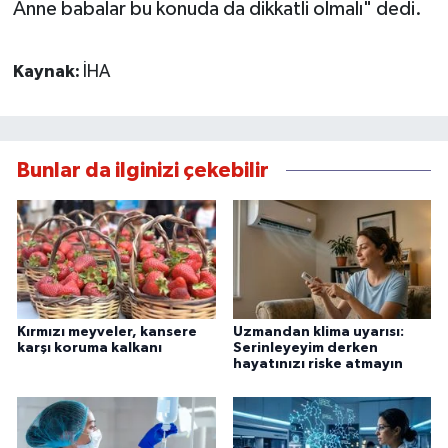
Anne babalar bu konuda da dikkatli olmalı" dedi.
Kaynak:
İHA
Bunlar da ilginizi çekebilir
Kırmızı meyveler, kansere
Uzmandan klima uyarısı:
karşı koruma kalkanı
Serinleyeyim derken
hayatınızı riske atmayın