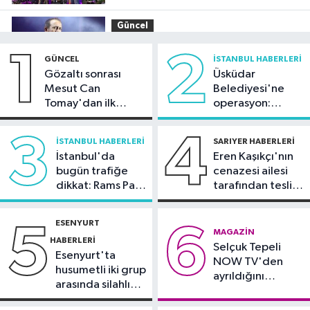
Güncel
12:55
MASAK raporunda sanat ve iş
1
2
GÜNCEL
İSTANBUL HABERLERI
dünyasından yapılan bağışlar dikkat
Gözaltı sonrası
Üsküdar
çekti
Mesut Can
Belediyesi'ne
İstanbul Haberleri
Tomay'dan ilk
operasyon:
12:25
Dev vinç gemisi Saipem
açıklama
Sinem Dedetaş'a
7000 İstanbul Boğazı'ndan geçti
tutuklama talebi
3
4
İSTANBUL HABERLERI
SARIYER HABERLERI
İstanbul'da
Eren Kaşıkçı'nın
Güncel
bugün trafiğe
cenazesi ailesi
12:15
Tekirdağ’da 4 araç
dikkat: Rams Park
tarafından teslim
zincirleme kazaya karıştı
çevresinde bazı
alındı
yollar kapatılacak
ESENYURT
5
6
Ekonomi
MAGAZIN
HABERLERI
Selçuk Tepeli
12:07
Quick Sigorta Borsa İstanbul
Esenyurt'ta
NOW TV'den
ailesine katıldı
husumetli iki grup
ayrıldığını
arasında silahlı
duyurdu
kavga