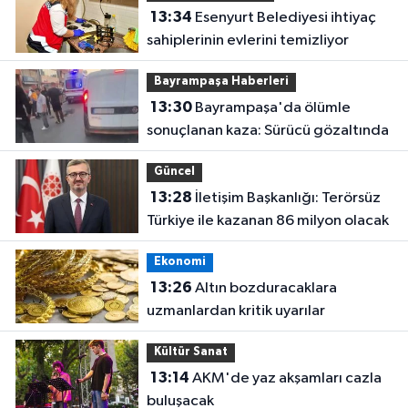
13:34
Esenyurt Belediyesi ihtiyaç
sahiplerinin evlerini temizliyor
Bayrampaşa Haberleri
13:30
Bayrampaşa'da ölümle
sonuçlanan kaza: Sürücü gözaltında
Güncel
13:28
İletişim Başkanlığı: Terörsüz
Türkiye ile kazanan 86 milyon olacak
Ekonomi
13:26
Altın bozduracaklara
uzmanlardan kritik uyarılar
Kültür Sanat
13:14
AKM'de yaz akşamları cazla
buluşacak