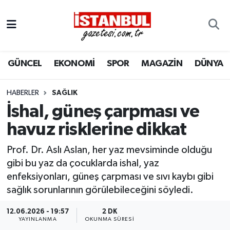
GÜNCEL
Nöbetçi Eczaneler
GÜNCEL
EKONOMİ
SPOR
MAGAZİN
DÜNYA
EKONOMİ
Hava Durumu
İSTANBUL
Trafik Durumu
HABERLER
SAĞLIK
İshal, güneş çarpması ve
DÜNYA
Süper Lig Puan Durumu ve Fikstür
havuz risklerine dikkat
SPOR
Tüm Manşetler
Prof. Dr. Aslı Aslan, her yaz mevsiminde olduğu
gibi bu yaz da çocuklarda ishal, yaz
MAGAZİN
Son Dakika Haberleri
enfeksiyonları, güneş çarpması ve sıvı kaybı gibi
sağlık sorunlarının görülebileceğini söyledi.
KÜLTÜR SANAT
Haber Arşivi
12.06.2026 - 19:57
2 DK
YAYINLANMA
OKUNMA SÜRESI
SAĞLIK