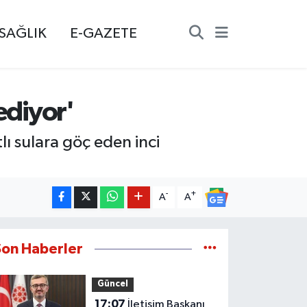
SAĞLIK
E-GAZETE
ediyor'
ı sulara göç eden inci
-
+
A
A
Son Haberler
Güncel
17:07
İletişim Başkanı