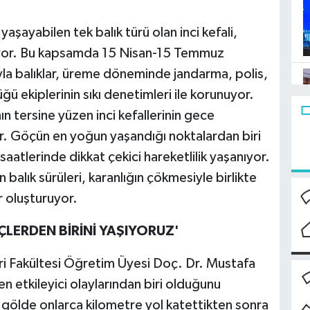
aşayabilen tek balık türü olan inci kefali,
ediyor. Bu kapsamda 15 Nisan-15 Temmuz
yla balıklar, üreme döneminde jandarma, polis,
ü ekiplerinin sıkı denetimleri ile korunuyor.
ın tersine yüzen inci kefallerinin gece
r. Göçün en yoğun yaşandığı noktalardan biri
saatlerinde dikkat çekici hareketlilik yaşanıyor.
balık sürüleri, karanlığın çökmesiyle birlikte
 oluşturuyor.
ÇLERDEN BİRİNİ YAŞIYORUZ'
eri Fakültesi Öğretim Üyesi Doç. Dr. Mustafa
n etkileyici olaylarından biri olduğunu
k, gölde onlarca kilometre yol katettikten sonra