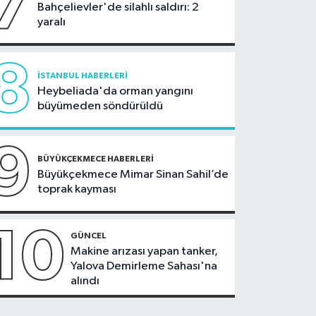
7
Bahçelievler'de silahlı saldırı: 2
yaralı
8
İSTANBUL HABERLERI
Heybeliada'da orman yangını
büyümeden söndürüldü
9
BÜYÜKÇEKMECE HABERLERI
Büyükçekmece Mimar Sinan Sahil’de
toprak kayması
10
GÜNCEL
Makine arızası yapan tanker,
Yalova Demirleme Sahası'na
alındı