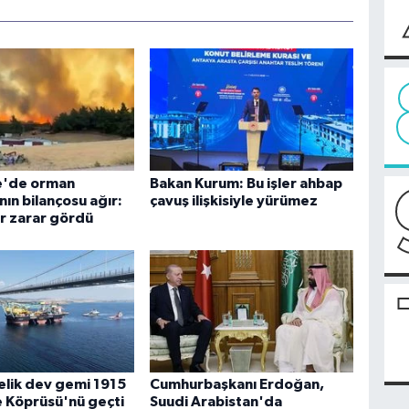
e'de orman
Bakan Kurum: Bu işler ahbap
nın bilançosu ağır:
çavuş ilişkisiyle yürümez
r zarar gördü
lik dev gemi 1915
Cumhurbaşkanı Erdoğan,
 Köprüsü'nü geçti
Suudi Arabistan'da