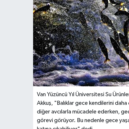
BİLİM VE TEKNOLOJİ
OTOMOBİL
KURUMSAL
Van Yüzüncü Yıl Üniversitesi Su Ürünl
Akkuş, "Balıklar gece kendilerini dah
diğer avcılarla mücadele ederken, gece
görevi görüyor. Bu nedenle gece yaş