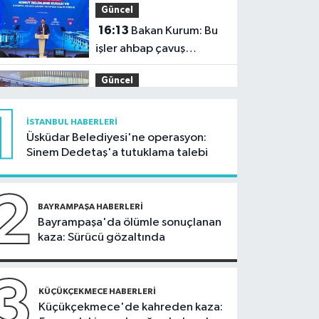
Güncel
16:13
Bakan Kurum: Bu
işler ahbap çavuş
ilişkisiyle yürümez
Güncel
15:45
Uygulamalı
1
mevzuat eğitiminin
İSTANBUL HABERLERI
dokuzuncusu Ankara’da
Üsküdar Belediyesi'ne operasyon:
Ümraniye Haberleri
Sinem Dedetaş'a tutuklama talebi
gerçekleştirildi
15:32
Ümraniye'de 2
katlı binadaki dairenin
2
balkonu çöktü
BAYRAMPAŞA HABERLERI
Spor
Bayrampaşa'da ölümle sonuçlanan
kaza: Sürücü gözaltında
15:27
Trendyol Süper
Lig'de 2-3. hafta
programları açıklandı
3
Ekonomi
KÜÇÜKÇEKMECE HABERLERI
Küçükçekmece'de kahreden kaza:
14:12
Yeşil altında