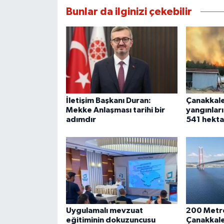
Bunlar da ilginizi çekebilir
İletişim Başkanı Duran:
Çanakkal
Mekke Anlaşması tarihi bir
yangınları
adımdır
541 hekta
Uygulamalı mevzuat
200 Metre
eğitiminin dokuzuncusu
Çanakkale