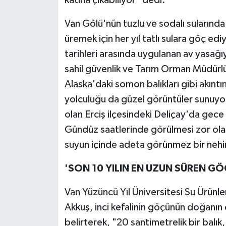
katına çıkabiliyor" dedi.
Van Gölü'nün tuzlu ve sodalı sularında y
üremek için her yıl tatlı sulara göç 
tarihleri arasında uygulanan av yasağı
sahil güvenlik ve Tarım Orman Müdürlüğ
Alaska'daki somon balıkları gibi akıntın
yolculuğu da güzel görüntüler sunuyo
olan Erciş ilçesindeki Deliçay'da gece 
Gündüz saatlerinde görülmesi zor olan 
suyun içinde adeta görünmez bir nehir
'SON 10 YILIN EN UZUN SÜREN GÖ
Van Yüzüncü Yıl Üniversitesi Su Ürünl
Akkuş, inci kefalinin göçünün doğanın e
belirterek, "20 santimetrelik bir balı