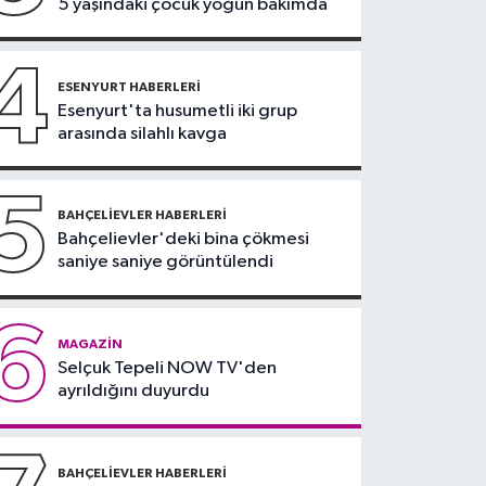
5 yaşındaki çocuk yoğun bakımda
hasat zamanı: Üreticinin
gözü fiyatta
4
ESENYURT HABERLERI
Esenyurt'ta husumetli iki grup
arasında silahlı kavga
5
BAHÇELIEVLER HABERLERI
Bahçelievler'deki bina çökmesi
saniye saniye görüntülendi
6
MAGAZIN
Selçuk Tepeli NOW TV'den
ayrıldığını duyurdu
BAHÇELIEVLER HABERLERI