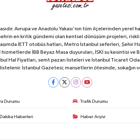
sıdır. Avrupa ve Anadolu Yakası'nın tüm ilçelerinden yerel hab
Şehrin en kritik gündemi olan kentsel dönüşüm projeleri, riskli 
aşımda İETT otobüs hatları, Metro İstanbul seferleri, Şehir Hat
 hizmetlerde İBB Beyaz Masa duyuruları, İSKİ su kesintisi ve 
bul Hal Fiyatları, semt pazarı listeleri ve İstanbul Ticaret Odas
listelenir. İstanbul Gazetesi; manşetlerin ötesinde, sokağın 
va Durumu
Trafik Durumu
Dakika Haberleri
Haber Arşivi