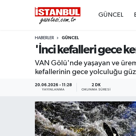
GÜNCEL
GÜNCEL
Nöbetçi Eczaneler
HABERLER
GÜNCEL
EKONOMİ
Hava Durumu
'İnci kefalleri gece 
İSTANBUL
Trafik Durumu
VAN Gölü'nde yaşayan ve üreme 
DÜNYA
Süper Lig Puan Durumu ve Fikstür
kefallerinin gece yolculuğu güz
SPOR
Tüm Manşetler
20.06.2026 - 11:28
2 DK
YAYINLANMA
OKUNMA SÜRESI
MAGAZİN
Son Dakika Haberleri
KÜLTÜR SANAT
Haber Arşivi
SAĞLIK