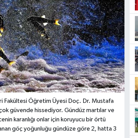
eri Fakültesi Öğretim Üyesi Doç. Dr. Mustafa
a çok güvende hissediyor. Gündüz martılar ve
nin karanlığı onlar için koruyucu bir örtü
anan göç yoğunluğu gündüze göre 2, hatta 3