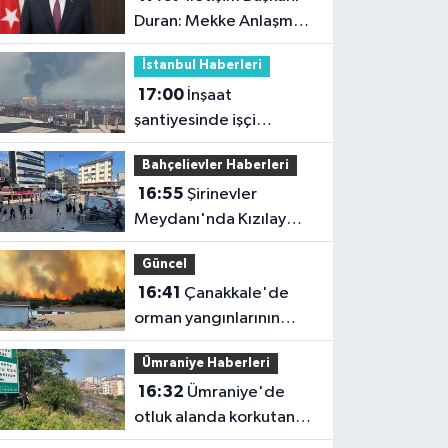
Duran: Mekke Anlaşması
tarihi bir adımdır
İstanbul Haberleri
17:00
İnşaat
şantiyesinde işçi
konteynerlerinde
Bahçelievler Haberleri
yangın
16:55
Şirinevler
Meydanı'nda Kızılay
çadırı tartışması
Güncel
16:41
Çanakkale'de
orman yangınlarının
bilançosu ağır: 541
Ümraniye Haberleri
hektar zarar gördü
16:32
Ümraniye'de
otluk alanda korkutan
yangın