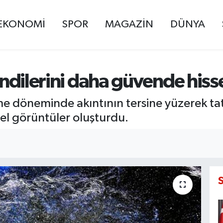
EKONOMİ
SPOR
MAGAZİN
DÜNYA
kendilerini daha güvende hiss
döneminde akıntının tersine yüzerek tatl
el görüntüler oluşturdu.