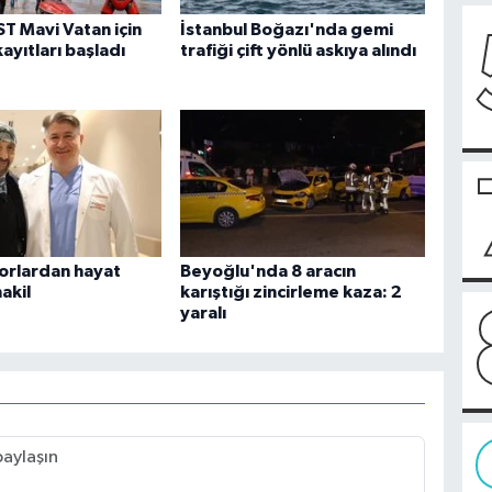
 Mavi Vatan için
İstanbul Boğazı'nda gemi
kayıtları başladı
trafiği çift yönlü askıya alındı
orlardan hayat
Beyoğlu'nda 8 aracın
akil
karıştığı zincirleme kaza: 2
yaralı