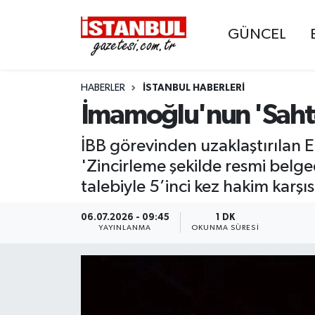
GÜNCEL
GÜNCEL
Nöbetçi Eczaneler
HABERLER
İSTANBUL HABERLERI
EKONOMİ
Hava Durumu
İmamoğlu'nun 'Sahte
İSTANBUL
Trafik Durumu
İBB görevinden uzaklaştırılan E
DÜNYA
Süper Lig Puan Durumu ve Fikstür
'Zincirleme şekilde resmi belged
talebiyle 5’inci kez hakim karşıs
SPOR
Tüm Manşetler
06.07.2026 - 09:45
1 DK
YAYINLANMA
OKUNMA SÜRESI
MAGAZİN
Son Dakika Haberleri
KÜLTÜR SANAT
Haber Arşivi
SAĞLIK