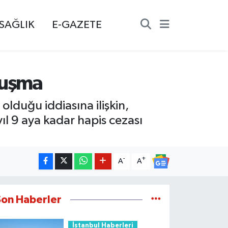
SAĞLIK
E-GAZETE
ruşma
lduğu iddiasına ilişkin,
yıl 9 aya kadar hapis cezası
-
+
A
A
Son Haberler
İstanbul Haberleri