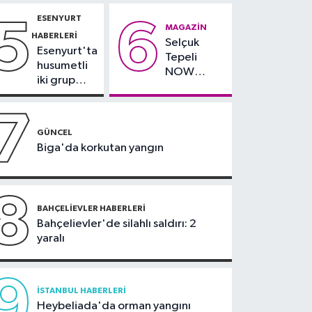
Rams Park
tarafından
09:23
Kaçakçılığa
ESENYURT
5
6
çevresinde
teslim
MAGAZIN
büyük darbe: Binlerce
HABERLERI
bazı yollar
alındı
Selçuk
canlı hayvan kurtarıldı
Esenyurt'ta
kapatılacak
Tepeli
husumetli
NOW
iki grup
TV'den
arasında
ayrıldığını
silahlı
7
duyurdu
kavga
GÜNCEL
Biga'da korkutan yangın
8
BAHÇELIEVLER HABERLERI
Bahçelievler'de silahlı saldırı: 2
yaralı
9
İSTANBUL HABERLERI
Heybeliada'da orman yangını