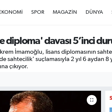
EKONOMİ
SPOR
MAGAZİN
DÜNYA
 diploma' davası 5’inci du
krem İmamoğlu, lisans diplomasının sahte o
e sahtecilik' suçlamasıyla 2 yıl 6 aydan 8 
ına çıkıyor.