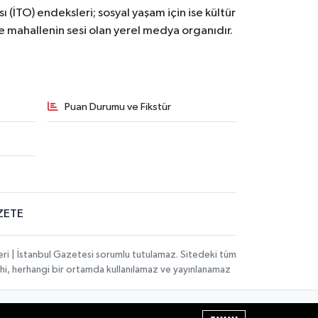
ı (İTO) endeksleri; sosyal yaşam için ise kültür
ve mahallenin sesi olan yerel medya organıdır.
Puan Durumu ve Fikstür
ZETE
eri | İstanbul Gazetesi sorumlu tutulamaz. Sitedeki tüm
 dahi, herhangi bir ortamda kullanılamaz ve yayınlanamaz
Haber Yazılımı:
TE Bilişim
| Copyright © 2026