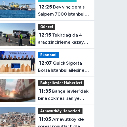
12:25
Dev vinç gemisi
Saipem 7000 İstanbul
Boğazı'ndan geçti
Güncel
12:15
Tekirdağ’da 4
araç zincirleme kazaya
karıştı
Ekonomi
12:07
Quick Sigorta
Borsa İstanbul ailesine
katıldı
Bahçelievler Haberleri
11:35
Bahçelievler'deki
bina çökmesi saniye
saniye görüntülendi
Arnavutköy Haberleri
11:05
Arnavutköy'de
sosyal konutlar hızla