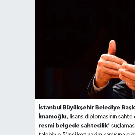
BİLİM VE TEKNOLOJİ
OTOMOBİL
KURUMSAL
İstanbul Büyükşehir Belediye Başk
İmamoğlu,
lisans diplomasının sahte o
resmi belgede sahtecilik'
suçlaması
talebiyle 5’inci kez hakim karşısına çık