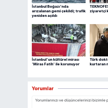
İstanbul Boğazı'nda
TEKNOFEST
arızalanan gemi çekildi; trafik
ziyaretçi 
yeniden açıldı
İstanbul'un kültürel mirası
Türk dokt
'Miras Fatih' ile korunuyor
kurtaran n
Yorumlar