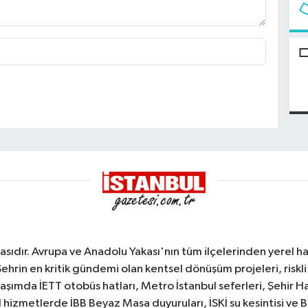
sıdır. Avrupa ve Anadolu Yakası'nın tüm ilçelerinden yerel hab
Şehrin en kritik gündemi olan kentsel dönüşüm projeleri, riskli 
aşımda İETT otobüs hatları, Metro İstanbul seferleri, Şehir Hat
 hizmetlerde İBB Beyaz Masa duyuruları, İSKİ su kesintisi ve 