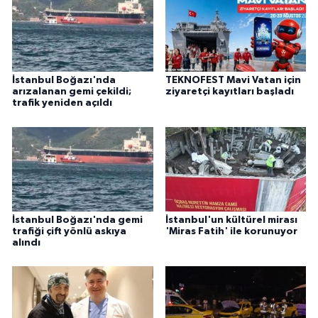
İstanbul Boğazı'nda
TEKNOFEST Mavi Vatan için
arızalanan gemi çekildi;
ziyaretçi kayıtları başladı
trafik yeniden açıldı
İstanbul Boğazı'nda gemi
İstanbul'un kültürel mirası
trafiği çift yönlü askıya
'Miras Fatih' ile korunuyor
alındı