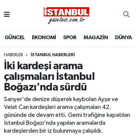
GÜNCEL
Nöbetçi Eczaneler
GÜNCEL
EKONOMİ
SPOR
MAGAZİN
DÜNYA
EKONOMİ
Hava Durumu
İSTANBUL
Trafik Durumu
HABERLER
İSTANBUL HABERLERI
İki kardeşi arama
DÜNYA
Süper Lig Puan Durumu ve Fikstür
çalışmaları İstanbul
Boğazı'nda sürdü
SPOR
Tüm Manşetler
Sarıyer'de denize düşerek kaybolan Ayşe ve
MAGAZİN
Son Dakika Haberleri
Velat Can kardeşleri arama çalışmaları 42.
gününde de devam etti. Gemi trafiğine kapatılan
KÜLTÜR SANAT
Haber Arşivi
İstanbul Boğazı'nda yapılan aramalarda
kardeşlerden bir iz bulunmaya çalışıldı.
SAĞLIK