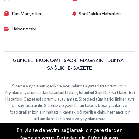
Tüm Manşetler
Son Dakika Haberleri
Haber Arşivi
GÜNCEL
EKONOMİ
SPOR
MAGAZİN
DÜNYA
SAĞLIK
E-GAZETE
Sitede yayınlanan içerik ve yorumlardan yazarları sorumludur.
Yayınlanan yorumlardan İstanbul Haber, İstanbul Son Dakika Haberleri
| İstanbul Gazetesi sorumlu tutulamaz. Sitedeki tüm harici linkler ayrı
bir sayfada açılır. Sitemizde yayınlanan haber, köşe yazıları ve
fotoğraflar izin alınmaksızın kaynak gösterilse dahi, herhangi bir
ortamda kullanılamaz ve yayınlanamaz
En iyi site deneyimi sağlamak için çerezlerden
İletişim
Künye
faydalanıyoruz. Detaylar için lütfen tıklayın.
Haber Yazılımı:
TE Bilişim
|