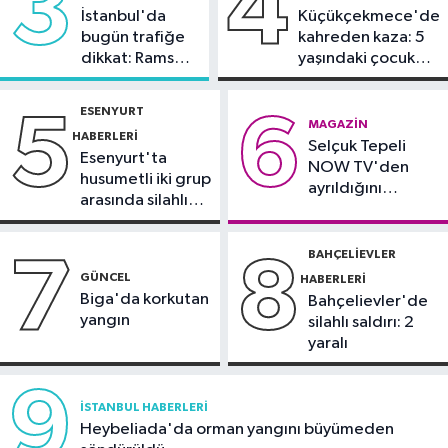
3
4
İstanbul'da
Küçükçekmece'de
09:15
Uzmandan tansiyon
bugün trafiğe
kahreden kaza: 5
hastalarına sıcak hava uyarısı
dikkat: Rams
yaşındaki çocuk
Park çevresinde
yoğun bakımda
Güncel
bazı yollar
ESENYURT
5
6
kapatılacak
09:12
Tercih maratonunda son
MAGAZIN
HABERLERI
Selçuk Tepeli
günler: Uzmanlardan önemli
Esenyurt'ta
NOW TV'den
tavsiyeler
husumetli iki grup
ayrıldığını
arasında silahlı
duyurdu
kavga
BAHÇELIEVLER
7
8
GÜNCEL
HABERLERI
Biga'da korkutan
Bahçelievler'de
yangın
silahlı saldırı: 2
yaralı
9
İSTANBUL HABERLERI
Heybeliada'da orman yangını büyümeden