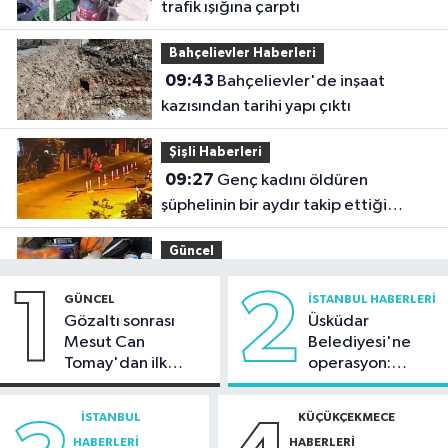
trafik ışığına çarptı
Bahçelievler Haberleri
09:43
Bahçelievler'de inşaat
kazısından tarihi yapı çıktı
Şişli Haberleri
09:27
Genç kadını öldüren
şüphelinin bir aydır takip ettiği
belirlendi
Güncel
09:23
Kaçakçılığa büyük darbe:
1
2
GÜNCEL
İSTANBUL HABERLERI
Binlerce canlı hayvan kurtarıldı
Gözaltı sonrası
Üsküdar
Mesut Can
Belediyesi'ne
Küçükçekmece Haberleri
Tomay'dan ilk
operasyon:
09:18
Küçükçekmece'de kahreden
açıklama
Sinem Dedetaş'a
kaza: 5 yaşındaki çocuk yoğun
tutuklama talebi
İSTANBUL
KÜÇÜKÇEKMECE
bakımda
HABERLERI
HABERLERI
Sağlık