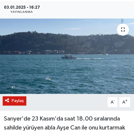
03.01.2025 - 16:27
BİLİM VE TEKNOLOJİ
YAYINLANMA
OTOMOBİL
KURUMSAL
Paylaş
-
+
A
A
Sarıyer'de 23 Kasım'da saat 18.00 sıralarında
sahilde yürüyen abla Ayşe Can ile onu kurtarmak