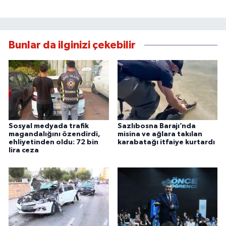
Bunlar da ilginizi çekebilir
Sosyal medyada trafik
Sazlıbosna Barajı’nda
magandalığını özendirdi,
misina ve ağlara takılan
ehliyetinden oldu: 72 bin
karabatağı itfaiye kurtardı
lira ceza