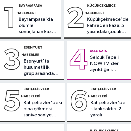
12:54
Eczacıbaşı Peron İstanbul’a
BAYRAMPAŞA
KÜÇÜKÇEKMECE
1
2
yeni forma sponsoru
HABERLERI
HABERLERI
Bayrampaşa'da
Küçükçekmece'de
İstanbul Haberleri
ölümle
kahreden kaza: 5
12:43
Sosyal medyada trafik
sonuçlanan kaza:
yaşındaki çocuk
magandalığını özendirdi,
Sürücü
yoğun bakımda
ehliyetinden oldu: 72 bin lira ceza
gözaltında
ESENYURT
3
4
Spor
MAGAZIN
HABERLERI
12:42
Selçuk Tepeli
Trendyol 1. Lig'de günün
Esenyurt'ta
NOW TV'den
VAR'ları açıklandı
husumetli iki
ayrıldığını
grup arasında
duyurdu
Sağlık
silahlı kavga
11:47
'Damar tıkanıklıklarında yeni
BAHÇELIEVLER
BAHÇELIEVLER
5
6
teknolojiyle uzuv kayıpları önleniyor'
HABERLERI
HABERLERI
Bahçelievler'deki
Bahçelievler'de
bina çökmesi
silahlı saldırı: 2
saniye saniye
yaralı
görüntülendi
BÜYÜKÇEKMECE