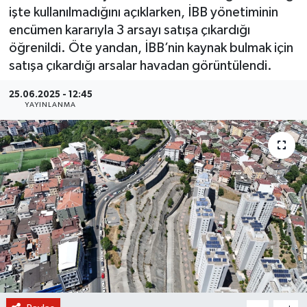
işte kullanılmadığını açıklarken, İBB yönetiminin
BİLİM VE TEKNOLOJİ
encümen kararıyla 3 arsayı satışa çıkardığı
öğrenildi. Öte yandan, İBB’nin kaynak bulmak için
OTOMOBİL
satışa çıkardığı arsalar havadan görüntülendi.
KURUMSAL
25.06.2025 - 12:45
YAYINLANMA