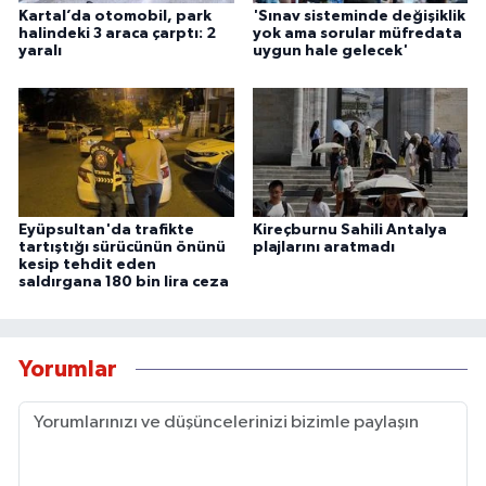
Kartal’da otomobil, park
'Sınav sisteminde değişiklik
halindeki 3 araca çarptı: 2
yok ama sorular müfredata
yaralı
uygun hale gelecek'
Eyüpsultan'da trafikte
Kireçburnu Sahili Antalya
tartıştığı sürücünün önünü
plajlarını aratmadı
kesip tehdit eden
saldırgana 180 bin lira ceza
Yorumlar