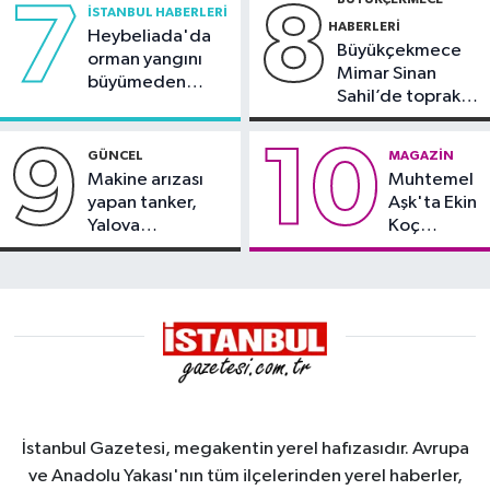
7
8
İSTANBUL HABERLERI
HABERLERI
Heybeliada'da
Büyükçekmece
orman yangını
Mimar Sinan
büyümeden
Sahil’de toprak
söndürüldü
kayması
9
10
GÜNCEL
MAGAZIN
Makine arızası
Muhtemel
yapan tanker,
Aşk'ta Ekin
Yalova
Koç
Demirleme
damgası
Sahası'na alındı
İstanbul Gazetesi, megakentin yerel hafızasıdır. Avrupa
ve Anadolu Yakası'nın tüm ilçelerinden yerel haberler,