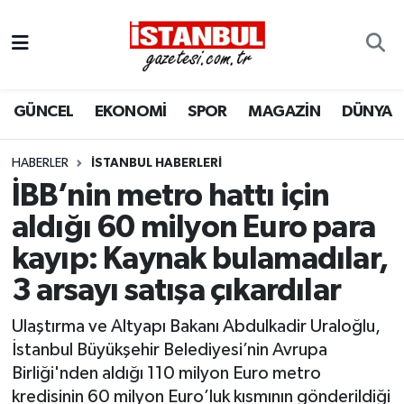
GÜNCEL
Nöbetçi Eczaneler
GÜNCEL
EKONOMİ
SPOR
MAGAZİN
DÜNYA
EKONOMİ
Hava Durumu
İSTANBUL
Trafik Durumu
HABERLER
İSTANBUL HABERLERI
İBB’nin metro hattı için
DÜNYA
Süper Lig Puan Durumu ve Fikstür
aldığı 60 milyon Euro para
kayıp: Kaynak bulamadılar,
SPOR
Tüm Manşetler
3 arsayı satışa çıkardılar
MAGAZİN
Son Dakika Haberleri
Ulaştırma ve Altyapı Bakanı Abdulkadir Uraloğlu,
KÜLTÜR SANAT
Haber Arşivi
İstanbul Büyükşehir Belediyesi’nin Avrupa
Birliği'nden aldığı 110 milyon Euro metro
SAĞLIK
kredisinin 60 milyon Euro’luk kısmının gönderildiği