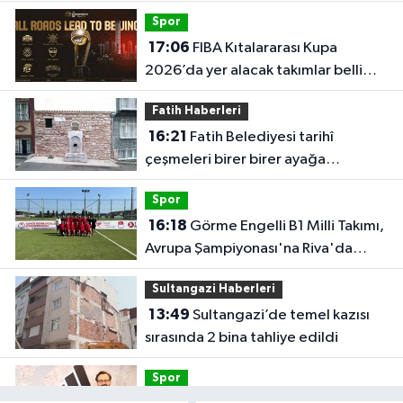
şampiyonu
Spor
17:06
FIBA Kıtalararası Kupa
2026’da yer alacak takımlar belli
oldu
Fatih Haberleri
16:21
Fatih Belediyesi tarihî
çeşmeleri birer birer ayağa
kaldırıyor
Spor
16:18
Görme Engelli B1 Milli Takımı,
Avrupa Şampiyonası'na Riva'da
hazırlanıyor
Sultangazi Haberleri
13:49
Sultangazi’de temel kazısı
sırasında 2 bina tahliye edildi
Spor