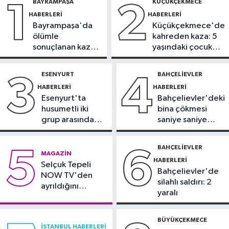
BAYRAMPAŞA
KÜÇÜKÇEKMECE
1
2
Buluşması’nda bankacılık ve
HABERLERI
HABERLERI
teknoloji girişimleri bir araya geldi
Bayrampaşa'da
Küçükçekmece'de
Sultangazi Haberleri
ölümle
kahreden kaza: 5
09:28
Sultangazi TEM
sonuçlanan kaza:
yaşındaki çocuk
Otoyolu’nda 10 aracın karıştığı
Sürücü
yoğun bakımda
zincirleme kaza
gözaltında
ESENYURT
BAHÇELIEVLER
3
4
Çekmeköy Haberleri
HABERLERI
HABERLERI
08:40
İstinat duvarı yıkılan inşaatın
Esenyurt'ta
Bahçelievler'deki
yanındaki 5 katlı bina boşaltıldı
husumetli iki
bina çökmesi
grup arasında
saniye saniye
İstanbul Haberleri
silahlı kavga
görüntülendi
08:38
Kartal’da otomobil, park
BAHÇELIEVLER
5
6
MAGAZIN
halindeki 3 araca çarptı: 2 yaralı
HABERLERI
Selçuk Tepeli
Bahçelievler'de
NOW TV'den
silahlı saldırı: 2
ayrıldığını
yaralı
duyurdu
BÜYÜKÇEKMECE
İSTANBUL HABERLERI