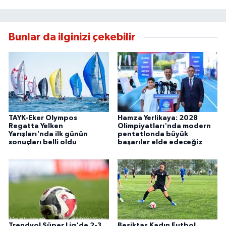
Bunlar da ilginizi çekebilir
TAYK-Eker Olympos
Hamza Yerlikaya: 2028
Regatta Yelken
Olimpiyatları'nda modern
Yarışları'nda ilk günün
pentatlonda büyük
sonuçları belli oldu
başarılar elde edeceğiz
Trendyol Süper Lig'de 2-3.
Beşiktaş Kadın Futbol