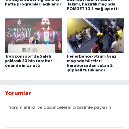
hafta programları açıklandı
Takımı, hazırlık maçında
FOMGET'i 3-1 mağlup etti
Trabzonspor'da Salah
Fenerbahçe-Strum Graz
yaklaşık 30 bin taraftar
maçında biletleri
önünde imza attı
karaborsadan satan 2
şüpheli tutuklandı
Yorumlar