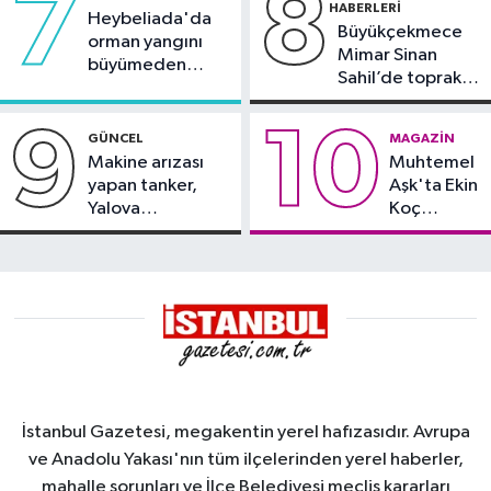
7
8
HABERLERI
Heybeliada'da
Büyükçekmece
orman yangını
Mimar Sinan
büyümeden
Sahil’de toprak
söndürüldü
kayması
9
10
GÜNCEL
MAGAZIN
Makine arızası
Muhtemel
yapan tanker,
Aşk'ta Ekin
Yalova
Koç
Demirleme
damgası
Sahası'na alındı
İstanbul Gazetesi, megakentin yerel hafızasıdır. Avrupa
ve Anadolu Yakası'nın tüm ilçelerinden yerel haberler,
mahalle sorunları ve İlçe Belediyesi meclis kararları