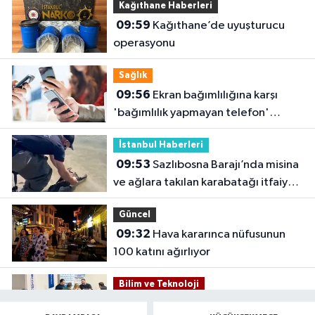
Kağıthane Haberleri
09:59
Kağıthane’de uyuşturucu
operasyonu
Sağlık
09:56
Ekran bağımlılığına karşı
'bağımlılık yapmayan telefon'
tavsiyesi
İstanbul Haberleri
09:53
Sazlıbosna Barajı’nda misina
ve ağlara takılan karabatağı itfaiye
kurtardı
Güncel
09:32
Hava kararınca nüfusunun
100 katını ağırlıyor
Bilim ve Teknoloji
09:29
TeknoKöprü PoC