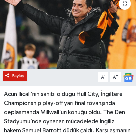
BİLİM VE TEKNOLOJİ
OTOMOBİL
KURUMSAL
Paylaş
-
+
A
A
Acun Ilıcalı’nın sahibi olduğu Hull City, İngiltere
Championship play-off yarı final rövanşında
deplasmanda Millwall’un konuğu oldu. The Den
Stadyumu’nda oynanan mücadelede İngiliz
hakem Samuel Barrott düdük çaldı. Karşılaşmanın