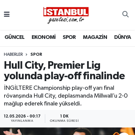
GÜNCEL
Nöbetçi Eczaneler
GÜNCEL
EKONOMİ
SPOR
MAGAZİN
DÜNYA
EKONOMİ
Hava Durumu
İSTANBUL
Trafik Durumu
HABERLER
SPOR
Hull City, Premier Lig
DÜNYA
Süper Lig Puan Durumu ve Fikstür
yolunda play-off finalinde
SPOR
Tüm Manşetler
İNGİLTERE Championship play-off yarı final
rövanşında Hull City, deplasmanda Millwall’u 2-0
MAGAZİN
Son Dakika Haberleri
mağlup ederek finale yükseldi.
KÜLTÜR SANAT
Haber Arşivi
12.05.2026 - 00:17
1 DK
YAYINLANMA
OKUNMA SÜRESI
SAĞLIK