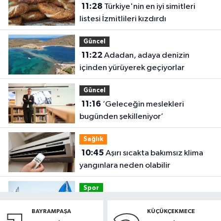
11:28
Türkiye'nin en iyi simitleri
listesi İzmitlileri kızdırdı
Güncel
11:22
Adadan, adaya denizin
içinden yürüyerek geçiyorlar
Güncel
11:16
‘Geleceğin meslekleri
bugünden şekilleniyor’
Sağlık
10:45
Aşırı sıcakta bakımsız klima
yangınlara neden olabilir
Spor
10:42
TAYK-Eker Olympos Regatta
BAYRAMPAŞA
KÜÇÜKÇEKMECE
Yelken Yarışları'nda ilk günün