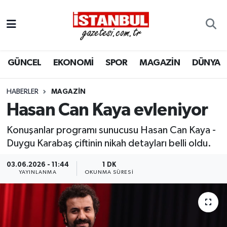
GÜNCEL
Nöbetçi Eczaneler
GÜNCEL
EKONOMİ
SPOR
MAGAZİN
DÜNYA
EKONOMİ
Hava Durumu
İSTANBUL
Trafik Durumu
HABERLER
MAGAZIN
Hasan Can Kaya evleniyor
DÜNYA
Süper Lig Puan Durumu ve Fikstür
Konuşanlar programı sunucusu Hasan Can Kaya -
SPOR
Tüm Manşetler
Duygu Karabaş çiftinin nikah detayları belli oldu.
03.06.2026 - 11:44
1 DK
MAGAZİN
Son Dakika Haberleri
YAYINLANMA
OKUNMA SÜRESI
KÜLTÜR SANAT
Haber Arşivi
SAĞLIK