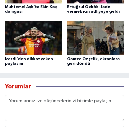
Muhtemel Aşk'ta Ekin Koç
Ertuğrul Özkök ifade
damgası
vermek için adliyeye geldi
Icardi'den dikkat çeken
Gamze Özçelik, ekranlara
paylaşım
geri döndü
Yorumlar