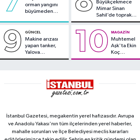
7
8
Büyükçekmece
orman yangını
Mimar Sinan
büyümeden
Sahil’de toprak
söndürüldü
kayması
9
10
GÜNCEL
MAGAZIN
Makine arızası
Muhtemel
yapan tanker,
Aşk'ta Ekin
Yalova
Koç
Demirleme
damgası
Sahası'na alındı
İstanbul Gazetesi, megakentin yerel hafızasıdır. Avrupa
ve Anadolu Yakası'nın tüm ilçelerinden yerel haberler,
mahalle sorunları ve İlçe Belediyesi meclis kararları
editörlerimizce takip edilir. Şehrin en kritik gündemi olan