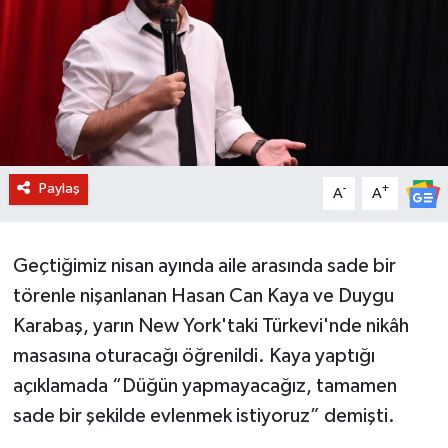
BİLİM VE TEKNOLOJİ
OTOMOBİL
KURUMSAL
Paylaş
-
+
A
A
Geçtiğimiz nisan ayında aile arasında sade bir
törenle nişanlanan Hasan Can Kaya ve Duygu
Karabaş, yarın New York'taki Türkevi'nde nikâh
masasına oturacağı öğrenildi. Kaya yaptığı
açıklamada “Düğün yapmayacağız, tamamen
sade bir şekilde evlenmek istiyoruz” demişti.