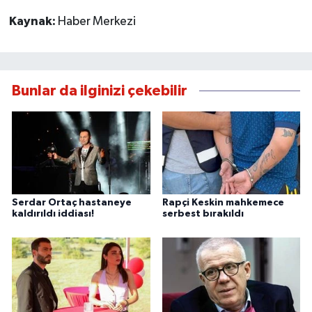
Kaynak:
Haber Merkezi
Bunlar da ilginizi çekebilir
Serdar Ortaç hastaneye
Rapçi Keskin mahkemece
kaldırıldı iddiası!
serbest bırakıldı