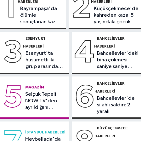
1
2
HABERLERI
HABERLERI
sonuçları belli oldu
Bayrampaşa'da
Küçükçekmece'de
Kağıthane Haberleri
ölümle
kahreden kaza: 5
09:59
Kağıthane’de uyuşturucu
sonuçlanan kaza:
yaşındaki çocuk
operasyonu
Sürücü
yoğun bakımda
gözaltında
ESENYURT
BAHÇELIEVLER
3
4
Sağlık
HABERLERI
HABERLERI
09:56
Ekran bağımlılığına karşı
Esenyurt'ta
Bahçelievler'deki
'bağımlılık yapmayan telefon'
husumetli iki
bina çökmesi
tavsiyesi
grup arasında
saniye saniye
İstanbul Haberleri
silahlı kavga
görüntülendi
09:53
Sazlıbosna Barajı’nda misina
BAHÇELIEVLER
5
6
MAGAZIN
ve ağlara takılan karabatağı itfaiye
HABERLERI
Selçuk Tepeli
kurtardı
Bahçelievler'de
NOW TV'den
silahlı saldırı: 2
ayrıldığını
yaralı
duyurdu
BÜYÜKÇEKMECE
İSTANBUL HABERLERI
HABERLERI
Heybeliada'da