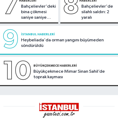
7
8
HABERLERI
HABERLERI
Bahçelievler'deki
Bahçelievler'de
bina çökmesi
silahlı saldırı: 2
saniye saniye
yaralı
görüntülendi
9
İSTANBUL HABERLERI
Heybeliada'da orman yangını büyümeden
söndürüldü
10
BÜYÜKÇEKMECE HABERLERI
Büyükçekmece Mimar Sinan Sahil’de
toprak kayması