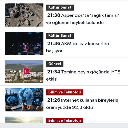
mağlup etti
Kültür Sanat
21:38
Aspendos'ta 'sağlık tanrısı'
ve oğlunun heykeli bulundu
Kültür Sanat
21:36
AKM’de caz konserleri
başlıyor
Güncel
21:34
Tersine beyin göçünde İYTE
etkisi
Bilim ve Teknoloji
21:26
İnternet kullanan bireylerin
oranı yüzde 92,3 oldu
Bilim ve Teknoloji