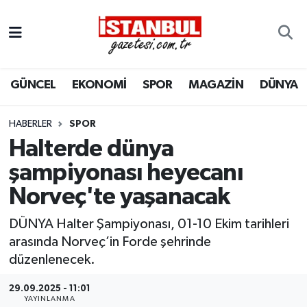
GÜNCEL
Nöbetçi Eczaneler
GÜNCEL
EKONOMİ
SPOR
MAGAZİN
DÜNYA
EKONOMİ
Hava Durumu
İSTANBUL
Trafik Durumu
HABERLER
SPOR
Halterde dünya
DÜNYA
Süper Lig Puan Durumu ve Fikstür
şampiyonası heyecanı
Norveç'te yaşanacak
SPOR
Tüm Manşetler
DÜNYA Halter Şampiyonası, 01-10 Ekim tarihleri
MAGAZİN
Son Dakika Haberleri
arasında Norveç’in Forde şehrinde
düzenlenecek.
KÜLTÜR SANAT
Haber Arşivi
29.09.2025 - 11:01
SAĞLIK
YAYINLANMA