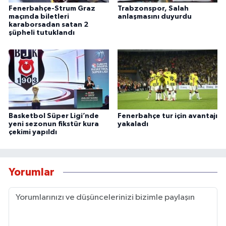
Fenerbahçe-Strum Graz
Trabzonspor, Salah
maçında biletleri
anlaşmasını duyurdu
karaborsadan satan 2
şüpheli tutuklandı
Basketbol Süper Ligi’nde
Fenerbahçe tur için avantajı
yeni sezonun fikstür kura
yakaladı
çekimi yapıldı
Yorumlar