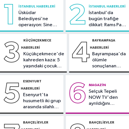
21:23
5G abone sayısı 4 ayda 44,5
1
2
İSTANBUL HABERLERI
İSTANBUL HABERLERI
milyona ulaştı
Üsküdar
İstanbul'da
Belediyesi'ne
bugün trafiğe
Kültür Sanat
operasyon: Sinem
dikkat: Rams Park
21:21
Esenler Belediyesi
Dedetaş'a
çevresinde bazı
vatandaşları yazlık sinemada
tutuklama talebi
yollar kapatılacak
KÜÇÜKÇEKMECE
BAYRAMPAŞA
3
4
buluşturuyor
HABERLERI
HABERLERI
Sağlık
Küçükçekmece'de
Bayrampaşa'da
21:17
"Karaciğerim yağlı"
kahreden kaza: 5
ölümle
demeyin, önlemini alın
yaşındaki çocuk
sonuçlanan
yoğun bakımda
kaza: Sürücü
Spor
gözaltında
ESENYURT
5
6
21:10
Trabzonspor'da Salah
MAGAZIN
HABERLERI
Selçuk Tepeli
yaklaşık 30 bin taraftar önünde imza
Esenyurt'ta
NOW TV'den
attı
husumetli iki grup
ayrıldığını
arasında silahlı
duyurdu
kavga
BAHÇELIEVLER
BAHÇELIEVLER