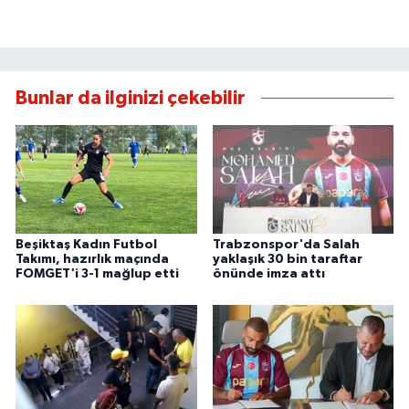
Bunlar da ilginizi çekebilir
Beşiktaş Kadın Futbol
Trabzonspor'da Salah
Takımı, hazırlık maçında
yaklaşık 30 bin taraftar
FOMGET'i 3-1 mağlup etti
önünde imza attı