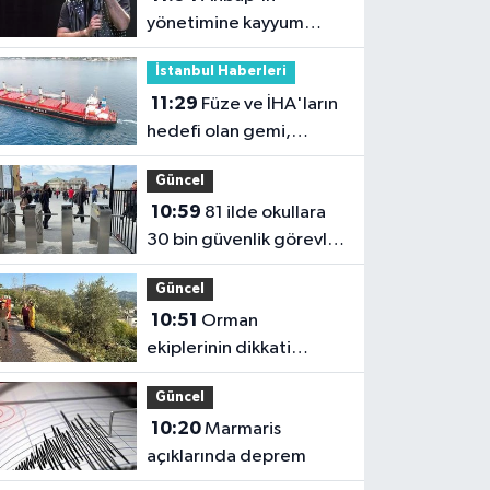
yönetimine kayyum
atandı
İstanbul Haberleri
11:29
Füze ve İHA'ların
hedefi olan gemi,
İstanbul Boğazı'ndan
Güncel
geçişini tamamladı
10:59
81 ilde okullara
30 bin güvenlik görevlisi
alınacak
Güncel
10:51
Orman
ekiplerinin dikkati
faciayı önledi: Şüpheli
Güncel
gözaltında
10:20
Marmaris
açıklarında deprem