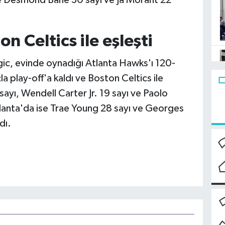
se Desmond Bane 30 sayı ve Ja Morant 22
.
 Celtics ile eşleşti
c, evinde oynadığı Atlanta Hawks'ı 120-
a play-off'a kaldı ve Boston Celtics ile
ayı, Wendell Carter Jr. 19 sayı ve Paolo
tlanta'da ise Trae Young 28 sayı ve Georges
dı.