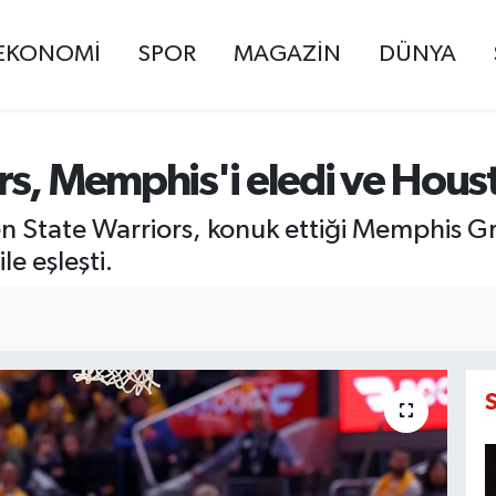
EKONOMİ
SPOR
MAGAZİN
DÜNYA
s, Memphis'i eledi ve Housto
tate Warriors, konuk ettiği Memphis Grizz
le eşleşti.