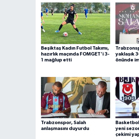
Beşiktaş Kadın Futbol Takımı,
Trabzonsp
hazırlık maçında FOMGET'i 3-
yaklaşık 3
1 mağlup etti
önünde im
Trabzonspor, Salah
Basketbol
anlaşmasını duyurdu
yeni sezon
çekimi yap