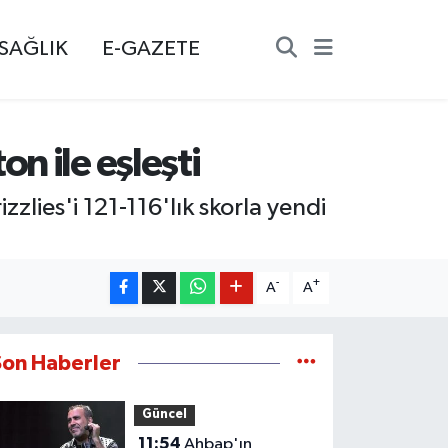
SAĞLIK
E-GAZETE
n ile eşleşti
lies'i 121-116'lık skorla yendi
-
+
A
A
Son Haberler
Güncel
11:54
Ahbap'ın