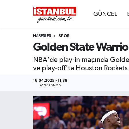
GÜNCEL
GÜNCEL
Nöbetçi Eczaneler
HABERLER
SPOR
EKONOMİ
Hava Durumu
Golden State Warrior
İSTANBUL
Trafik Durumu
NBA'de play-in maçında Golden S
DÜNYA
Süper Lig Puan Durumu ve Fikstür
ve play-off'ta Houston Rockets i
SPOR
Tüm Manşetler
16.04.2025 - 11:38
YAYINLANMA
MAGAZİN
Son Dakika Haberleri
KÜLTÜR SANAT
Haber Arşivi
SAĞLIK