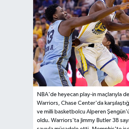
BİLİM VE TEKNOLOJİ
OTOMOBİL
KURUMSAL
NBA'de heyecan play-in maçlarıyla de
Warriors, Chase Center'da karşılaştığı
ve milli basketbolcu Alperen Şengün'ü
oldu. Warriors'ta Jimmy Butler 38 say