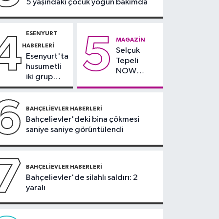
5 yaşındaki çocuk yoğun bakımda
minibüs yangını: Peş
peşe patlamalar paniğe
neden oldu
ESENYURT
4
5
MAGAZIN
HABERLERI
Selçuk
Esenyurt'ta
Tepeli
husumetli
NOW
iki grup
TV'den
arasında
ayrıldığını
silahlı
6
duyurdu
kavga
BAHÇELIEVLER HABERLERI
Bahçelievler'deki bina çökmesi
saniye saniye görüntülendi
7
BAHÇELIEVLER HABERLERI
Bahçelievler'de silahlı saldırı: 2
yaralı