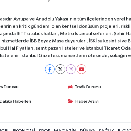
sıdır. Avrupa ve Anadolu Yakası'nın tüm ilçelerinden yerel hab
Şehrin en kritik gündemi olan kentsel dönüşüm projeleri, riskli 
aşımda İETT otobüs hatları, Metro İstanbul seferleri, Şehir Hat
 hizmetlerde İBB Beyaz Masa duyuruları, İSKİ su kesintisi ve 
bul Hal Fiyatları, semt pazarı listeleri ve İstanbul Ticaret Odas
listelenir. İstanbul Gazetesi; manşetlerin ötesinde, sokağın 
va Durumu
Trafik Durumu
Dakika Haberleri
Haber Arşivi