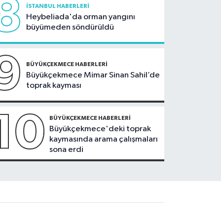
8
İSTANBUL HABERLERI
Heybeliada'da orman yangını
büyümeden söndürüldü
9
BÜYÜKÇEKMECE HABERLERI
Büyükçekmece Mimar Sinan Sahil’de
toprak kayması
10
BÜYÜKÇEKMECE HABERLERI
Büyükçekmece'deki toprak
kaymasında arama çalışmaları
sona erdi