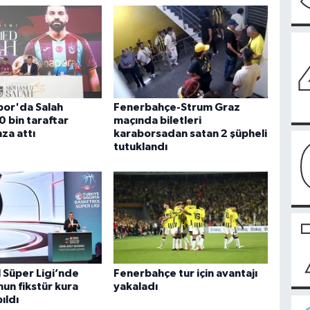
or'da Salah
Fenerbahçe-Strum Graz
0 bin taraftar
maçında biletleri
za attı
karaborsadan satan 2 şüpheli
tutuklandı
 Süper Ligi’nde
Fenerbahçe tur için avantajı
un fikstür kura
yakaladı
ıldı