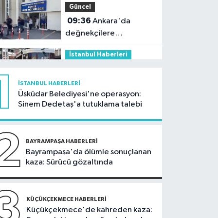
Güncel
09:36
Ankara'da
değnekçilere
operasyon: 10 gözaltı
İstanbul Haberleri
09:26
AKOM açıkladı:
1
İstanbul'da sıcaklıklar
İSTANBUL HABERLERI
32 dereceyi görecek
Üsküdar Belediyesi'ne operasyon:
Bahçelievler Haberleri
Sinem Dedetaş'a tutuklama talebi
09:13
Bahçelievler'de
100 çocuğa bisiklet
2
dağıtım töreni
BAYRAMPAŞA HABERLERI
DÜNYA
Bayrampaşa'da ölümle sonuçlanan
kaza: Sürücü gözaltında
09:02
Trump'tan
doğumla vatandaşlığa
yeni kısıtlama kararı
3
İstanbul Haberleri
KÜÇÜKÇEKMECE HABERLERI
Küçükçekmece'de kahreden kaza:
01:36
Kartal'da