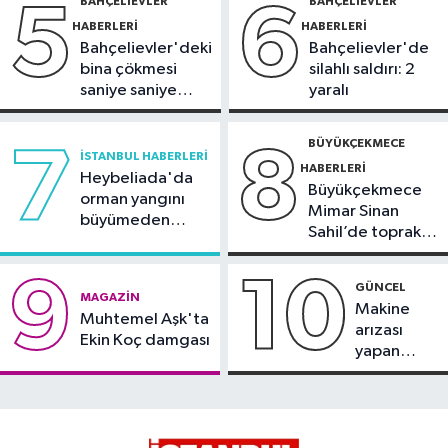
BAHÇELIEVLER
BAHÇELIEVLER
5
6
sırasında 2 bina tahliye edildi
HABERLERI
HABERLERI
Bahçelievler'deki
Bahçelievler'de
bina çökmesi
silahlı saldırı: 2
saniye saniye
yaralı
görüntülendi
BÜYÜKÇEKMECE
7
8
İSTANBUL HABERLERI
HABERLERI
Heybeliada'da
Büyükçekmece
orman yangını
Mimar Sinan
büyümeden
Sahil’de toprak
söndürüldü
kayması
9
10
GÜNCEL
MAGAZIN
Makine
Muhtemel Aşk'ta
arızası
Ekin Koç damgası
yapan
tanker,
Yalova
Demirleme
Sahası'na