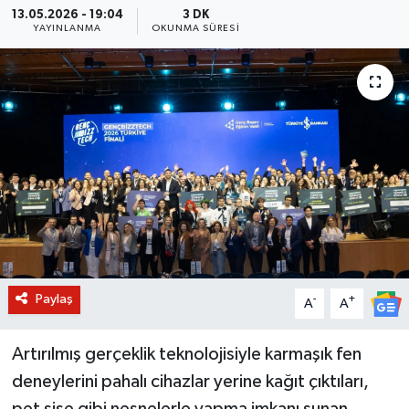
13.05.2026 - 19:04
3 DK
YAYINLANMA
OKUNMA SÜRESI
BİLİM VE TEKNOLOJİ
OTOMOBİL
KURUMSAL
Paylaş
-
+
A
A
Artırılmış gerçeklik teknolojisiyle karmaşık fen
deneylerini pahalı cihazlar yerine kağıt çıktıları,