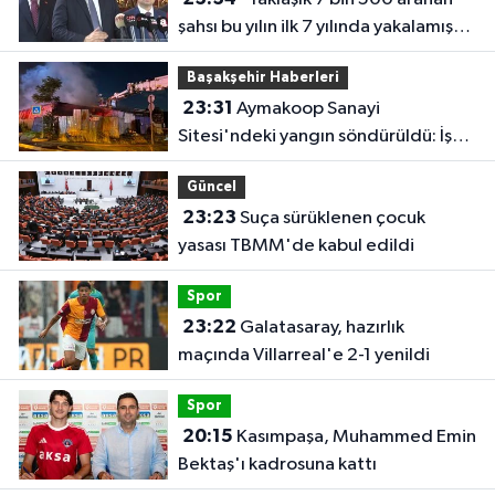
şahsı bu yılın ilk 7 yılında yakalamış
durumdayız"
Başakşehir Haberleri
23:31
Aymakoop Sanayi
Sitesi'ndeki yangın söndürüldü: İş
yeri kullanılamaz hale geldi
Güncel
23:23
Suça sürüklenen çocuk
yasası TBMM'de kabul edildi
Spor
23:22
Galatasaray, hazırlık
maçında Villarreal'e 2-1 yenildi
Spor
20:15
Kasımpaşa, Muhammed Emin
Bektaş'ı kadrosuna kattı