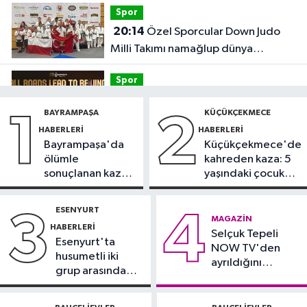
Spor
20:14
Özel Sporcular Down Judo
Milli Takımı namağlup dünya
şampiyonu
Spor
17:06
FIBA Kıtalararası Kupa
BAYRAMPAŞA
KÜÇÜKÇEKMECE
1
2
2026’da yer alacak takımlar belli
HABERLERI
HABERLERI
oldu
Bayrampaşa'da
Küçükçekmece'de
Fatih Haberleri
ölümle
kahreden kaza: 5
16:21
Fatih Belediyesi tarihî
sonuçlanan kaza:
yaşındaki çocuk
çeşmeleri birer birer ayağa
Sürücü
yoğun bakımda
kaldırıyor
gözaltında
ESENYURT
3
4
Spor
MAGAZIN
HABERLERI
16:18
Selçuk Tepeli
Görme Engelli B1 Milli Takımı,
Esenyurt'ta
NOW TV'den
Avrupa Şampiyonası'na Riva'da
husumetli iki
ayrıldığını
hazırlanıyor
grup arasında
duyurdu
Sultangazi Haberleri
silahlı kavga
13:49
Sultangazi’de temel kazısı