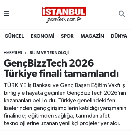
GÜNCEL
Nöbetçi Eczaneler
GÜNCEL
EKONOMİ
SPOR
MAGAZİN
DÜNYA
EKONOMİ
Hava Durumu
İSTANBUL
Trafik Durumu
HABERLER
BILIM VE TEKNOLOJI
GençBizzTech 2026
DÜNYA
Süper Lig Puan Durumu ve Fikstür
Türkiye finali tamamlandı
SPOR
Tüm Manşetler
TÜRKİYE İş Bankası ve Genç Başarı Eğitim Vakfı iş
birliğiyle hayata geçirilen GençBizzTech 2026’nın
MAGAZİN
Son Dakika Haberleri
kazananları belli oldu. Türkiye genelindeki fen
liselerinden genç girişimcilerin katıldığı yarışmanın
KÜLTÜR SANAT
Haber Arşivi
finalinde; eğitimden sağlığa, tarımdan afet
teknolojilerine uzanan yenilikçi projeler yer aldı.
SAĞLIK