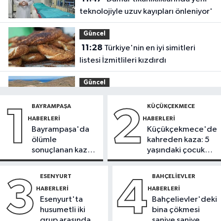
teknolojiyle uzuv kayıpları önleniyor'
Güncel
11:28
Türkiye'nin en iyi simitleri
listesi İzmitlileri kızdırdı
Güncel
11:22
Adadan, adaya denizin
BAYRAMPAŞA
KÜÇÜKÇEKMECE
1
2
içinden yürüyerek geçiyorlar
HABERLERI
HABERLERI
Bayrampaşa'da
Küçükçekmece'de
Güncel
ölümle
kahreden kaza: 5
11:16
‘Geleceğin meslekleri
sonuçlanan kaza:
yaşındaki çocuk
bugünden şekilleniyor’
Sürücü
yoğun bakımda
gözaltında
ESENYURT
BAHÇELIEVLER
3
4
Sağlık
HABERLERI
HABERLERI
10:45
Aşırı sıcakta bakımsız klima
Esenyurt'ta
Bahçelievler'deki
yangınlara neden olabilir
husumetli iki
bina çökmesi
grup arasında
saniye saniye