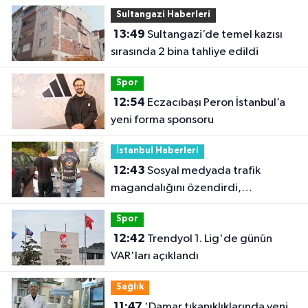
Sultangazi Haberleri
13:49
Sultangazi’de temel kazısı
sırasında 2 bina tahliye edildi
Spor
12:54
Eczacıbaşı Peron İstanbul’a
yeni forma sponsoru
İstanbul Haberleri
12:43
Sosyal medyada trafik
magandalığını özendirdi,
ehliyetinden oldu: 72 bin lira ceza
Spor
12:42
Trendyol 1. Lig'de günün
VAR'ları açıklandı
Sağlık
11:47
'Damar tıkanıklıklarında yeni