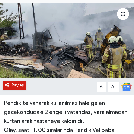
BİLİM VE TEKNOLOJİ
OTOMOBİL
KURUMSAL
Paylaş
-
+
A
A
Pendik'te yanarak kullanılmaz hale gelen
gecekondudaki 2 engelli vatandaş, yara almadan
kurtarılarak hastaneye kaldırıldı.
Olay, saat 11.00 sıralarında Pendik Velibaba