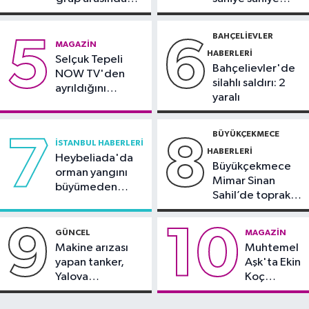
Spor
silahlı kavga
görüntülendi
10:42
TAYK-Eker Olympos Regatta
BAHÇELIEVLER
5
6
MAGAZIN
Yelken Yarışları'nda ilk günün
HABERLERI
Selçuk Tepeli
sonuçları belli oldu
Bahçelievler'de
NOW TV'den
silahlı saldırı: 2
ayrıldığını
yaralı
duyurdu
BÜYÜKÇEKMECE
7
8
İSTANBUL HABERLERI
HABERLERI
Heybeliada'da
Büyükçekmece
orman yangını
Mimar Sinan
büyümeden
Sahil’de toprak
söndürüldü
kayması
9
10
GÜNCEL
MAGAZIN
Makine arızası
Muhtemel
yapan tanker,
Aşk'ta Ekin
Yalova
Koç
Demirleme
damgası
Sahası'na alındı