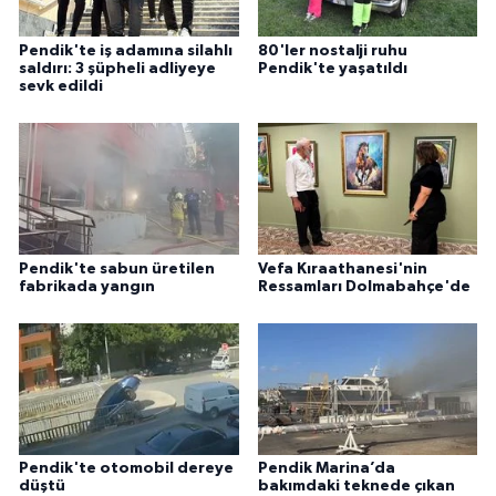
Pendik'te iş adamına silahlı
80'ler nostalji ruhu
saldırı: 3 şüpheli adliyeye
Pendik'te yaşatıldı
sevk edildi
Pendik'te sabun üretilen
Vefa Kıraathanesi'nin
fabrikada yangın
Ressamları Dolmabahçe'de
Pendik'te otomobil dereye
Pendik Marina’da
düştü
bakımdaki teknede çıkan