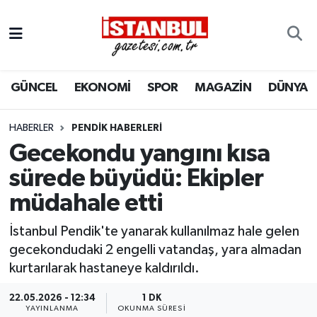
GÜNCEL
Nöbetçi Eczaneler
GÜNCEL
EKONOMİ
SPOR
MAGAZİN
DÜNYA
EKONOMİ
Hava Durumu
İSTANBUL
Trafik Durumu
HABERLER
PENDIK HABERLERI
Gecekondu yangını kısa
DÜNYA
Süper Lig Puan Durumu ve Fikstür
sürede büyüdü: Ekipler
müdahale etti
SPOR
Tüm Manşetler
İstanbul Pendik'te yanarak kullanılmaz hale gelen
MAGAZİN
Son Dakika Haberleri
gecekondudaki 2 engelli vatandaş, yara almadan
kurtarılarak hastaneye kaldırıldı.
KÜLTÜR SANAT
Haber Arşivi
22.05.2026 - 12:34
1 DK
SAĞLIK
YAYINLANMA
OKUNMA SÜRESI