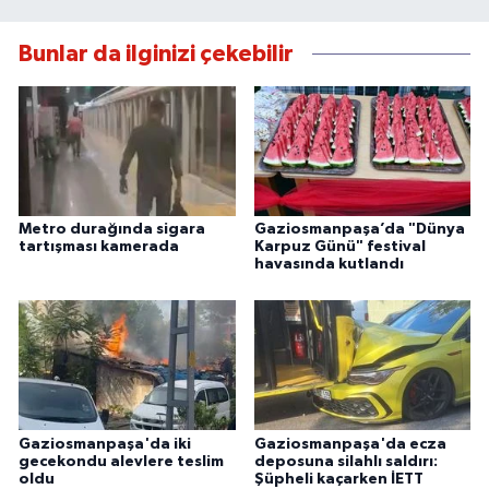
Bunlar da ilginizi çekebilir
Metro durağında sigara
Gaziosmanpaşa’da "Dünya
tartışması kamerada
Karpuz Günü" festival
havasında kutlandı
Gaziosmanpaşa'da iki
Gaziosmanpaşa'da ecza
gecekondu alevlere teslim
deposuna silahlı saldırı:
oldu
Şüpheli kaçarken İETT