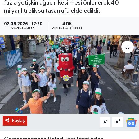
fazla yetişkin ağacın kesilmesi önlenerek 40
milyar litrelik su tasarrufu elde edildi.
BİLİM VE TEKNOLOJİ
02.06.2026 - 17:30
4 DK
OTOMOBİL
YAYINLANMA
OKUNMA SÜRESI
KURUMSAL
Paylaş
-
+
A
A