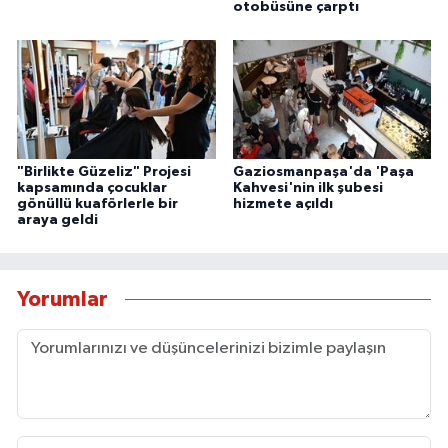
otobüsüne çarptı
"Birlikte Güzeliz" Projesi
Gaziosmanpaşa'da 'Paşa
kapsamında çocuklar
Kahvesi'nin ilk şubesi
gönüllü kuaförlerle bir
hizmete açıldı
araya geldi
Yorumlar