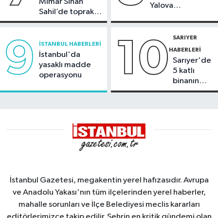
Mimar Sinan
Yalova
Sahil’de toprak
Demirleme
kayması
Sahası'na alındı
SARIYER
9
10
İSTANBUL HABERLERI
HABERLERI
İstanbul'da
Sarıyer'de
yasaklı madde
5 katlı
operasyonu
binanın
çatısında
yangın
İstanbul Gazetesi, megakentin yerel hafızasıdır. Avrupa
ve Anadolu Yakası'nın tüm ilçelerinden yerel haberler,
mahalle sorunları ve İlçe Belediyesi meclis kararları
editörlerimizce takip edilir. Şehrin en kritik gündemi olan