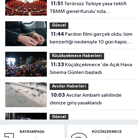
11:51
Terörsüz Türkiye yasa teklifi
TBMM genel Kurulu'nda
görüşülecek.
Güncel
11:44
Pardon filmi gerçek oldu: İsim
benzerliği nedeniyle 10 gün hapis
yattı
Küçükçekmece Haberleri
11:33
Küçükçekmece'de Açık Hava
Sinema Günleri başladı
Avcılar Haberleri
10:03
Avcılar Ambarlı sahilinde
denize giriş yasaklandı
Güncel
09:40
Meteoroloji uyardı: Kuvvetli
BAYRAMPAŞA
KÜÇÜKÇEKMECE
yağış ve fırtına geliyor