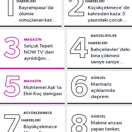
1
2
HABERLERI
HABERLERI
Bayrampaşa'da
Küçükçekmece'de
Ekonomi
ölümle
kahreden kaza: 5
09:31
Altında yükseliş beklentisi:
sonuçlanan kaza:
yaşındaki çocuk
Gram ve külçe satışları geriledi
Sürücü
yoğun bakımda
gözaltında
BAHÇELIEVLER
3
4
Ekonomi
MAGAZIN
HABERLERI
09:05
Selçuk Tepeli
Bakanlıktan kırtasiye ve okul
Bahçelievler'deki
NOW TV'den
ürünlerine yönelik denetim
bina çökmesi
ayrıldığını
saniye saniye
duyurdu
Magazin
görüntülendi
5
6
23:37
Ebru Gündeş'ten yeni pozlar
GÜNCEL
MAGAZIN
Marmaris
Muhtemel Aşk'ta
açıklarında
Ekin Koç damgası
deprem
BÜYÜKÇEKMECE
7
8
GÜNCEL
HABERLERI
Makine arızası
Büyükçekmece
yapan tanker,