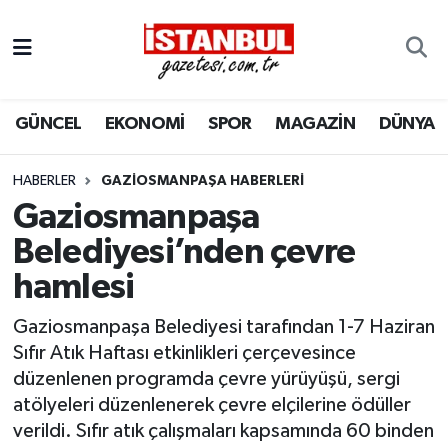
GÜNCEL
Nöbetçi Eczaneler
GÜNCEL
EKONOMİ
SPOR
MAGAZİN
DÜNYA
EKONOMİ
Hava Durumu
İSTANBUL
Trafik Durumu
HABERLER
GAZIOSMANPAŞA HABERLERI
Gaziosmanpaşa
DÜNYA
Süper Lig Puan Durumu ve Fikstür
Belediyesi’nden çevre
hamlesi
SPOR
Tüm Manşetler
Gaziosmanpaşa Belediyesi tarafından 1-7 Haziran
MAGAZİN
Son Dakika Haberleri
Sıfır Atık Haftası etkinlikleri çerçevesince
düzenlenen programda çevre yürüyüşü, sergi
KÜLTÜR SANAT
Haber Arşivi
atölyeleri düzenlenerek çevre elçilerine ödüller
verildi. Sıfır atık çalışmaları kapsamında 60 binden
SAĞLIK