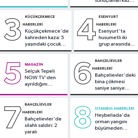
sonuçlanan kaza:
Dedetaş'a
güvenlik görevlisi alınacak
Sürücü
tutuklama talebi
gözaltında
KÜÇÜKÇEKMECE
ESENYURT
3
4
Güncel
HABERLERI
HABERLERI
10:51
Orman ekiplerinin dikkati
Küçükçekmece'de
Esenyurt'ta
faciayı önledi: Şüpheli gözaltında
kahreden kaza: 5
husumetli iki
yaşındaki çocuk
grup arasında
Güncel
yoğun bakımda
silahlı kavga
10:20
Marmaris açıklarında
BAHÇELIEVLER
5
6
MAGAZIN
deprem
HABERLERI
Selçuk Tepeli
Bahçelievler'deki
NOW TV'den
bina çökmesi
ayrıldığını
saniye saniye
duyurdu
görüntülendi
BAHÇELIEVLER
7
8
İSTANBUL HABERLERI
HABERLERI
Heybeliada'da
Bahçelievler'de
orman yangını
silahlı saldırı: 2
büyümeden
yaralı
söndürüldü