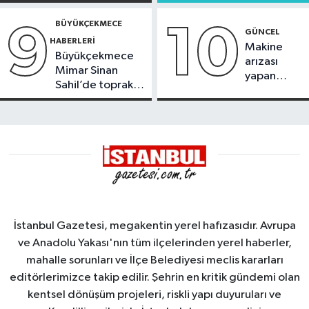
BÜYÜKÇEKMECE
9
10
GÜNCEL
HABERLERI
Makine
Büyükçekmece
arızası
Mimar Sinan
yapan
Sahil’de toprak
tanker,
kayması
Yalova
Demirleme
Sahası'na
alındı
İstanbul Gazetesi, megakentin yerel hafızasıdır. Avrupa
ve Anadolu Yakası'nın tüm ilçelerinden yerel haberler,
mahalle sorunları ve İlçe Belediyesi meclis kararları
editörlerimizce takip edilir. Şehrin en kritik gündemi olan
kentsel dönüşüm projeleri, riskli yapı duyuruları ve