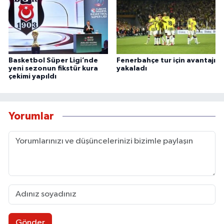
Basketbol Süper Ligi’nde
Fenerbahçe tur için avantajı
yeni sezonun fikstür kura
yakaladı
çekimi yapıldı
Yorumlar
Gönder