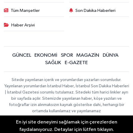
Tüm Manşetler
Son Dakika Haberleri
Haber Arşivi
GÜNCEL
EKONOMİ
SPOR
MAGAZİN
DÜNYA
SAĞLIK
E-GAZETE
Sitede yayınlanan içerik ve yorumlardan yazarları sorumludur.
Yayınlanan yorumlardan İstanbul Haber, İstanbul Son Dakika Haberleri
| İstanbul Gazetesi sorumlu tutulamaz. Sitedeki tüm harici linkler ayrı
bir sayfada açılır. Sitemizde yayınlanan haber, köşe yazıları ve
fotoğraflar izin alınmaksızın kaynak gösterilse dahi, herhangi bir
ortamda kullanılamaz ve yayınlanamaz
En iyi site deneyimi sağlamak için çerezlerden
İletişim
Künye
faydalanıyoruz. Detaylar için lütfen tıklayın.
Haber Yazılımı:
TE Bilişim
|