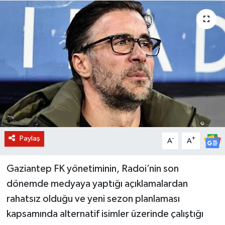
BİLİM VE TEKNOLOJİ
OTOMOBİL
KURUMSAL
Paylaş
-
+
A
A
Gaziantep FK yönetiminin, Radoi’nin son
dönemde medyaya yaptığı açıklamalardan
rahatsız olduğu ve yeni sezon planlaması
kapsamında alternatif isimler üzerinde çalıştığı