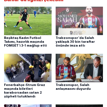
Beşiktaş Kadın Futbol
Trabzonspor'da Salah
Takımı, hazırlık maçında
yaklaşık 30 bin taraftar
FOMGET'i 3-1 mağlup etti
önünde imza attı
Fenerbahçe-Strum Graz
Trabzonspor, Salah
maçında biletleri
anlaşmasını duyurdu
karaborsadan satan 2
şüpheli tutuklandı