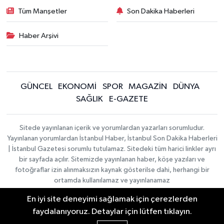
Tüm Manşetler
Son Dakika Haberleri
Haber Arşivi
GÜNCEL
EKONOMİ
SPOR
MAGAZİN
DÜNYA
SAĞLIK
E-GAZETE
Sitede yayınlanan içerik ve yorumlardan yazarları sorumludur.
Yayınlanan yorumlardan İstanbul Haber, İstanbul Son Dakika Haberleri
| İstanbul Gazetesi sorumlu tutulamaz. Sitedeki tüm harici linkler ayrı
bir sayfada açılır. Sitemizde yayınlanan haber, köşe yazıları ve
fotoğraflar izin alınmaksızın kaynak gösterilse dahi, herhangi bir
ortamda kullanılamaz ve yayınlanamaz
En iyi site deneyimi sağlamak için çerezlerden
İletişim
Künye
faydalanıyoruz. Detaylar için lütfen tıklayın.
Haber Yazılımı:
TE Bilişim
|
KURUMSAL
Copyright © 2026