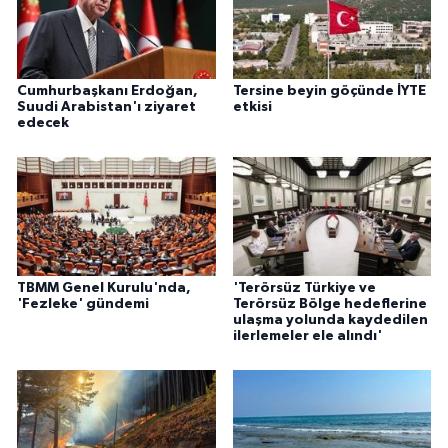
Cumhurbaşkanı Erdoğan,
Tersine beyin göçünde İYTE
Suudi Arabistan'ı ziyaret
etkisi
edecek
TBMM Genel Kurulu'nda,
'Terörsüz Türkiye ve
'Fezleke' gündemi
Terörsüz Bölge hedeflerine
ulaşma yolunda kaydedilen
ilerlemeler ele alındı'