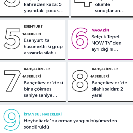
15:27
Trendyol Süper Lig'de 2-3.
kahreden kaza: 5
ölümle
hafta programları açıklandı
yaşındaki çocuk
sonuçlanan
yoğun bakımda
kaza: Sürücü
Ekonomi
gözaltında
ESENYURT
5
6
14:12
Yeşil altında hasat zamanı:
MAGAZIN
HABERLERI
Selçuk Tepeli
Üreticinin gözü fiyatta
Esenyurt'ta
NOW TV'den
husumetli iki grup
ayrıldığını
arasında silahlı
duyurdu
kavga
BAHÇELIEVLER
BAHÇELIEVLER
7
8
HABERLERI
HABERLERI
Bahçelievler'deki
Bahçelievler'de
bina çökmesi
silahlı saldırı: 2
saniye saniye
yaralı
görüntülendi
9
İSTANBUL HABERLERI
Heybeliada'da orman yangını büyümeden
söndürüldü