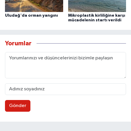
Uludağ'da orman yangını
Mikroplastik kirliliğine karşı
mücadelenin startı verildi
Yorumlar
Gönder