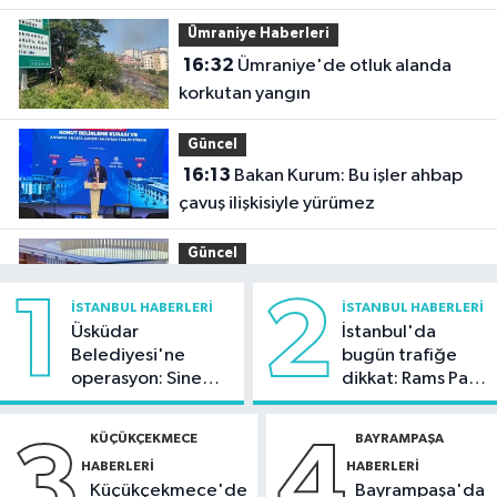
hektar zarar gördü
Ümraniye Haberleri
16:32
Ümraniye'de otluk alanda
korkutan yangın
Güncel
16:13
Bakan Kurum: Bu işler ahbap
çavuş ilişkisiyle yürümez
Güncel
15:45
Uygulamalı mevzuat
1
2
İSTANBUL HABERLERI
İSTANBUL HABERLERI
eğitiminin dokuzuncusu Ankara’da
Üsküdar
İstanbul'da
gerçekleştirildi
Belediyesi'ne
bugün trafiğe
Ümraniye Haberleri
operasyon: Sinem
dikkat: Rams Park
15:32
Ümraniye'de 2 katlı binadaki
Dedetaş'a
çevresinde bazı
dairenin balkonu çöktü
tutuklama talebi
yollar kapatılacak
KÜÇÜKÇEKMECE
BAYRAMPAŞA
3
4
HABERLERI
HABERLERI
Spor
Küçükçekmece'de
Bayrampaşa'da