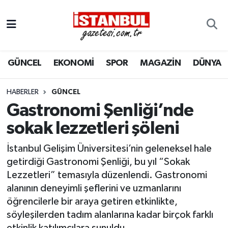
GÜNCEL
Nöbetçi Eczaneler
GÜNCEL
EKONOMİ
SPOR
MAGAZİN
DÜNYA
EKONOMİ
Hava Durumu
İSTANBUL
Trafik Durumu
HABERLER
GÜNCEL
Gastronomi Şenliği’nde
DÜNYA
Süper Lig Puan Durumu ve Fikstür
sokak lezzetleri şöleni
SPOR
Tüm Manşetler
İstanbul Gelişim Üniversitesi’nin geleneksel hale
getirdiği Gastronomi Şenliği, bu yıl “Sokak
MAGAZİN
Son Dakika Haberleri
Lezzetleri” temasıyla düzenlendi. Gastronomi
alanının deneyimli şeflerini ve uzmanlarını
KÜLTÜR SANAT
Haber Arşivi
öğrencilerle bir araya getiren etkinlikte,
söyleşilerden tadım alanlarına kadar birçok farklı
SAĞLIK
etkinlik katılımcılara sunuldu.