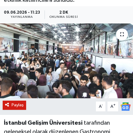
BİLİM VE TEKNOLOJİ
09.06.2026 - 11:23
2 DK
YAYINLANMA
OKUNMA SÜRESI
OTOMOBİL
KURUMSAL
Paylaş
-
+
A
A
İstanbul Gelişim Üniversitesi
tarafından
geleneksel olarak düzenlenen Gastronomi