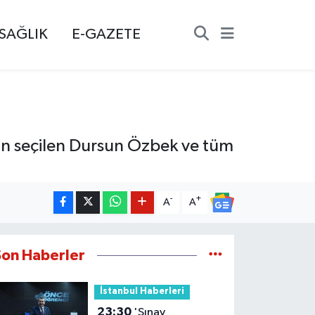
SAĞLIK
E-GAZETE
n seçilen Dursun Özbek ve tüm
-
+
A
A
Son Haberler
İstanbul Haberleri
23:30
'Sınav