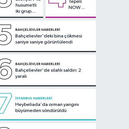
Tepeli
teklifi komisyonda
husumetli
NOW
iki grup
TV'den
arasında
ayrıldığını
silahlı
5
duyurdu
kavga
BAHÇELIEVLER HABERLERI
Bahçelievler'deki bina çökmesi
saniye saniye görüntülendi
6
BAHÇELIEVLER HABERLERI
Bahçelievler'de silahlı saldırı: 2
yaralı
7
İSTANBUL HABERLERI
Heybeliada'da orman yangını
büyümeden söndürüldü