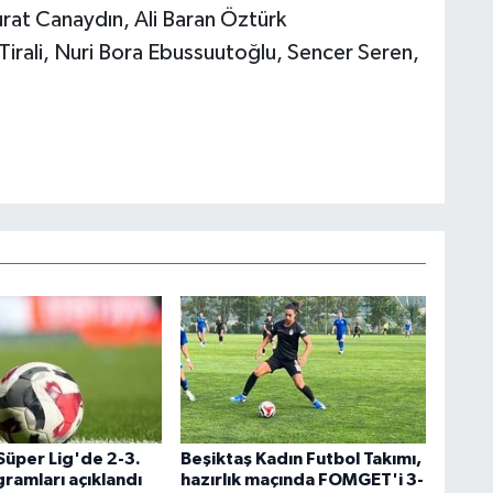
rat Canaydın, Ali Baran Öztürk
irali, Nuri Bora Ebussuutoğlu, Sencer Seren,
Süper Lig'de 2-3.
Beşiktaş Kadın Futbol Takımı,
ramları açıklandı
hazırlık maçında FOMGET'i 3-