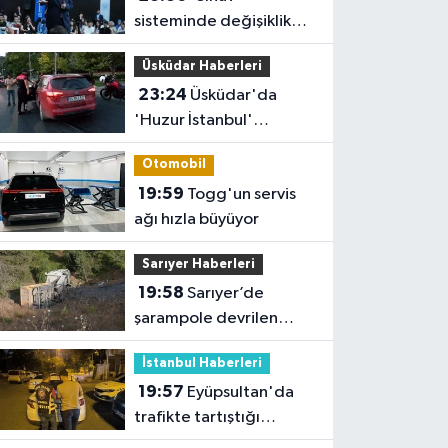
sisteminde değişiklik
yok ama sorular
Üsküdar Haberleri
müfredata uygun hale
23:24
Üsküdar'da
gelecek'
'Huzur İstanbul'
denetimi
Otomobil
19:59
Togg'un servis
ağı hızla büyüyor
Sarıyer Haberleri
19:58
Sarıyer’de
şarampole devrilen
hafriyat kamyonunun
İstanbul Haberleri
şoförü yaralandı
19:57
Eyüpsultan'da
trafikte tartıştığı
sürücünün önünü kesip