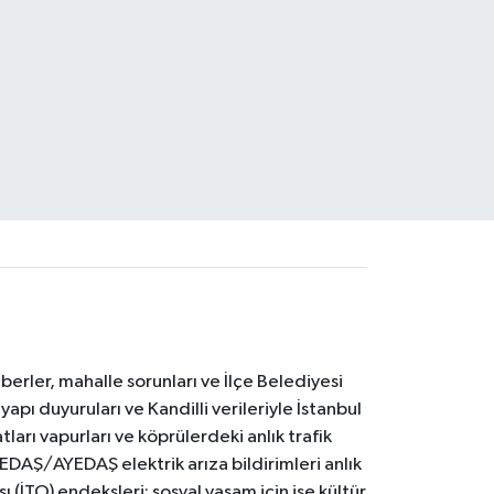
erler, mahalle sorunları ve İlçe Belediyesi
yapı duyuruları ve Kandilli verileriyle İstanbul
ları vapurları ve köprülerdeki anlık trafik
BEDAŞ/AYEDAŞ elektrik arıza bildirimleri anlık
ı (İTO) endeksleri; sosyal yaşam için ise kültür