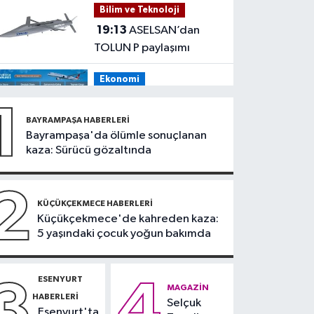
Bilim ve Teknoloji
tehdit eden saldırgana
19:13
ASELSAN’dan
180 bin lira ceza
TOLUN P paylaşımı
Ekonomi
19:08
THY, temmuz
1
ayında 9,5 milyon yolcu
BAYRAMPAŞA HABERLERI
taşıdı
Bayrampaşa'da ölümle sonuçlanan
Bilim ve Teknoloji
kaza: Sürücü gözaltında
19:05
Türksat
televizyon yayınları yeni
2
nesil uydulara taşınıyor
KÜÇÜKÇEKMECE HABERLERI
Otomobil
Küçükçekmece'de kahreden kaza:
5 yaşındaki çocuk yoğun bakımda
19:03
Motosiklet
deneyimi denize
taşınacak
ESENYURT
3
4
Güncel
MAGAZIN
HABERLERI
Selçuk
19:00
'Çerçeve yasa'
Esenyurt'ta