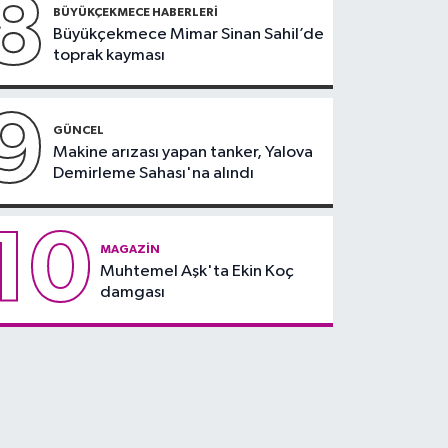
8
BÜYÜKÇEKMECE HABERLERI
Büyükçekmece Mimar Sinan Sahil’de
toprak kayması
9
GÜNCEL
Makine arızası yapan tanker, Yalova
Demirleme Sahası'na alındı
10
MAGAZIN
Muhtemel Aşk'ta Ekin Koç
damgası