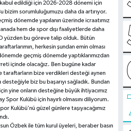
 kabul edildiği için 2026-2028 dönemi için
 Bu bizim sorumluluğumuzu daha da artırıyor.
çmiş dönemde yapılanın üzerinde icraatımız
manada hem de spor dışı faaliyetlerde daha
 O yüzden bu göreve talip olduk. Bütün
araftarlarımın, herkesin şundan emin olması
u dönemde geçmiş dönemde yaptıklarımızdan
yreti içinde olacağız. Ben bugüne kadar
 taraftarların bize verdikleri desteği aynen
n desteğiyle biz bu başarıyı sağladık. Bundan
çin yine onların desteğine büyük ihtiyacımız
Spor Kulübü için hayırlı olmasını diliyorum.
por Kulübü'nü güzel günlere taşıyacağımız
ndı.
un Özbek ile tüm kurul üyeleri, beraber basın