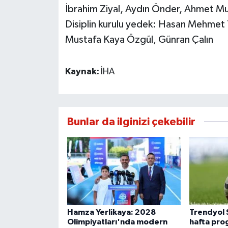
İbrahim Ziyal, Aydın Önder, Ahmet Mu
Disiplin kurulu yedek: Hasan Mehmet T
Mustafa Kaya Özgül, Günran Çalın
Kaynak:
İHA
Bunlar da ilginizi çekebilir
Hamza Yerlikaya: 2028
Trendyol 
Olimpiyatları'nda modern
hafta prog