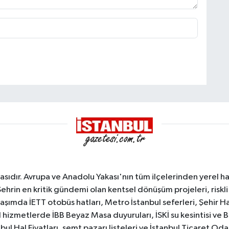
sıdır. Avrupa ve Anadolu Yakası'nın tüm ilçelerinden yerel hab
Şehrin en kritik gündemi olan kentsel dönüşüm projeleri, riskli 
aşımda İETT otobüs hatları, Metro İstanbul seferleri, Şehir Hat
 hizmetlerde İBB Beyaz Masa duyuruları, İSKİ su kesintisi ve 
bul Hal Fiyatları, semt pazarı listeleri ve İstanbul Ticaret Odas