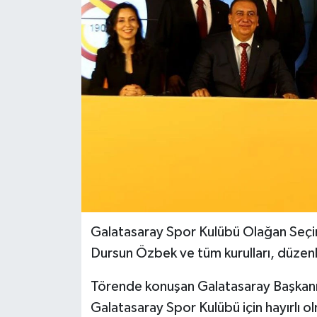
BİLİM VE TEKNOLOJİ
OTOMOBİL
KURUMSAL
Galatasaray Spor Kulübü Olağan Seçi
Dursun Özbek ve tüm kurulları, düzenl
Törende konuşan Galatasaray Başka
Galatasaray Spor Kulübü için hayırlı o