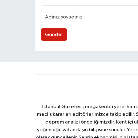
Gönder
İstanbul Gazetesi, megakentin yerel hafıza
meclis kararları editörlerimizce takip edilir. 
deprem analizi önceliğimizdir. Kent içi ul
yoğunluğu vatandaşın bilgisine sunulur. Yerel
olarak güncellenir. Şehrin ekonomisi için İstan