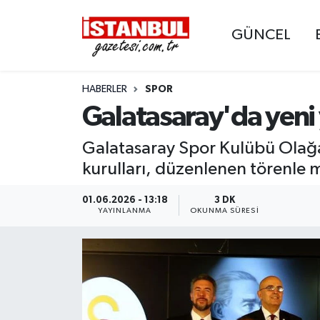
GÜNCEL
GÜNCEL
Nöbetçi Eczaneler
HABERLER
SPOR
EKONOMİ
Hava Durumu
Galatasaray'da yeni 
İSTANBUL
Trafik Durumu
Galatasaray Spor Kulübü Olağ
DÜNYA
Süper Lig Puan Durumu ve Fikstür
kurulları, düzenlenen törenle m
SPOR
Tüm Manşetler
01.06.2026 - 13:18
3 DK
YAYINLANMA
OKUNMA SÜRESI
MAGAZİN
Son Dakika Haberleri
KÜLTÜR SANAT
Haber Arşivi
SAĞLIK