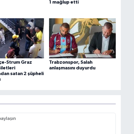
1 mağlup etti
çe-Strum Graz
Trabzonspor, Salah
letleri
anlaşmasını duyurdu
dan satan 2 şüpheli
ı