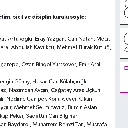
m, sicil ve disiplin kurulu şöyle:
edat Artukoğlu, Eray Yazgan, Can Natan, Mecit
ara, Abdullah Kavukcu, Mehmet Burak Kutluğ,
hçetepe, Ozan Bingöl Yurtsever, Emir Aral,
 Rengin Günay, Hasan Can Külahçıoğlu
naz, Nazımcan Aygın, Çağatay Aras Uçkun
tınlı, Nedime Canipek Konuksever, Okan
ygur, Mehmet Selim Yavuz, Burçin Aslan
akup Peker, Sadettin Can Bilginer
hat Can Baydarol, Muharrem Remzi Tan, Mustafa