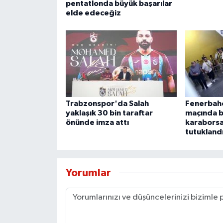
pentatlonda büyük başarılar
elde edeceğiz
Trabzonspor'da Salah
Fenerbah
yaklaşık 30 bin taraftar
maçında bi
önünde imza attı
karaborsa
tutukland
Yorumlar