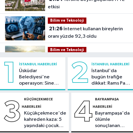
etkisi
Bilim ve Teknoloji
21:26
İnternet kullanan bireylerin
oranı yüzde 92,3 oldu
Bilim ve Teknoloji
21:23
5G abone sayısı 4 ayda 44,5
1
2
İSTANBUL HABERLERI
İSTANBUL HABERLERI
milyona ulaştı
Üsküdar
İstanbul'da
Belediyesi'ne
bugün trafiğe
Kültür Sanat
operasyon: Sinem
dikkat: Rams Park
21:21
Esenler Belediyesi
Dedetaş'a
çevresinde bazı
vatandaşları yazlık sinemada
tutuklama talebi
yollar kapatılacak
KÜÇÜKÇEKMECE
BAYRAMPAŞA
3
4
buluşturuyor
HABERLERI
HABERLERI
Sağlık
Küçükçekmece'de
Bayrampaşa'da
21:17
"Karaciğerim yağlı"
kahreden kaza: 5
ölümle
demeyin, önlemini alın
yaşındaki çocuk
sonuçlanan
yoğun bakımda
kaza: Sürücü