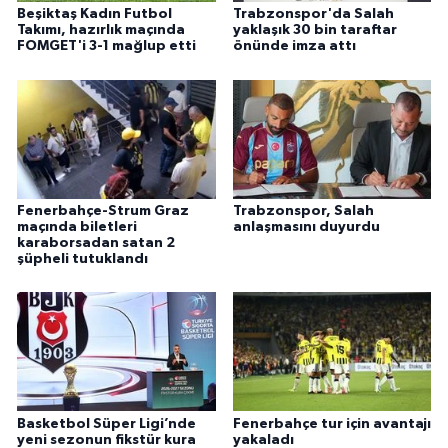
Beşiktaş Kadın Futbol
Trabzonspor'da Salah
Takımı, hazırlık maçında
yaklaşık 30 bin taraftar
FOMGET'i 3-1 mağlup etti
önünde imza attı
Fenerbahçe-Strum Graz
Trabzonspor, Salah
maçında biletleri
anlaşmasını duyurdu
karaborsadan satan 2
şüpheli tutuklandı
Basketbol Süper Ligi’nde
Fenerbahçe tur için avantajı
yeni sezonun fikstür kura
yakaladı