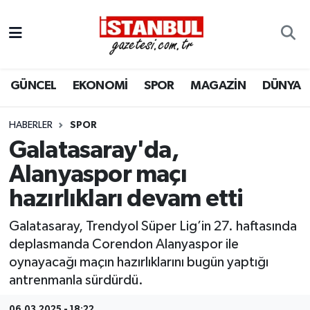
GÜNCEL
Nöbetçi Eczaneler
GÜNCEL
EKONOMİ
SPOR
MAGAZİN
DÜNYA
EKONOMİ
Hava Durumu
İSTANBUL
Trafik Durumu
HABERLER
SPOR
Galatasaray'da,
DÜNYA
Süper Lig Puan Durumu ve Fikstür
Alanyaspor maçı
hazırlıkları devam etti
SPOR
Tüm Manşetler
Galatasaray, Trendyol Süper Lig’in 27. haftasında
MAGAZİN
Son Dakika Haberleri
deplasmanda Corendon Alanyaspor ile
oynayacağı maçın hazırlıklarını bugün yaptığı
KÜLTÜR SANAT
Haber Arşivi
antrenmanla sürdürdü.
SAĞLIK
06.03.2025 - 18:22