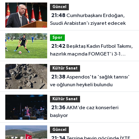
Güncel
21:48
Cumhurbaşkanı Erdoğan,
Suudi Arabistan'ı ziyaret edecek
Spor
21:42
Beşiktaş Kadın Futbol Takımı,
hazırlık maçında FOMGET'i 3-1
mağlup etti
Kültür Sanat
21:38
Aspendos'ta 'sağlık tanrısı'
ve oğlunun heykeli bulundu
Kültür Sanat
21:36
AKM’de caz konserleri
başlıyor
Güncel
21:34
Tersine beyin göçünde İYTE