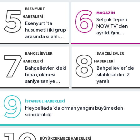
Spor
gözaltında
ESENYURT
5
6
21:10
Trabzonspor'da Salah
MAGAZIN
HABERLERI
Selçuk Tepeli
yaklaşık 30 bin taraftar önünde imza
Esenyurt'ta
NOW TV'den
attı
husumetli iki grup
ayrıldığını
arasında silahlı
duyurdu
kavga
BAHÇELIEVLER
BAHÇELIEVLER
7
8
HABERLERI
HABERLERI
Bahçelievler'deki
Bahçelievler'de
bina çökmesi
silahlı saldırı: 2
saniye saniye
yaralı
görüntülendi
9
İSTANBUL HABERLERI
Heybeliada'da orman yangını büyümeden
söndürüldü
BÜYÜKÇEKMECE HABERLERI