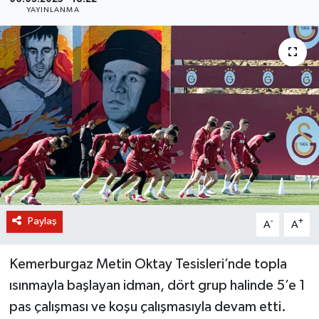
YAYINLANMA
BİLİM VE TEKNOLOJİ
OTOMOBİL
KURUMSAL
Paylaş
-
+
A
A
Kemerburgaz Metin Oktay Tesisleri’nde topla
ısınmayla başlayan idman, dört grup halinde 5’e 1
pas çalışması ve koşu çalışmasıyla devam etti.