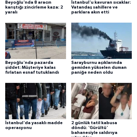
Beyoğlu'nda 8 aracın
İstanbul'u kavuran sıcaklar:
karıştığı zincirleme kaza: 2
Vatandaş sahillere ve
yaralı
parklara akın etti
Beyoğlu'nda pazarda
Sarayburnu açıklarında
şiddet: Müşteriye kalas
gemiden yükselen duman
fırlatan esnaf tutuklandı
paniğe neden oldu
İstanbul'da yasaklı madde
2 günlük tatil kabusa
operasyonu
döndü: 'Gürültü'
bahanesiyle saldırıya