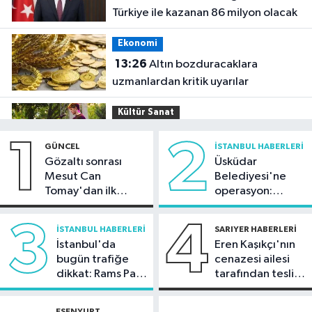
Türkiye ile kazanan 86 milyon olacak
Ekonomi
13:26
Altın bozduracaklara
uzmanlardan kritik uyarılar
Kültür Sanat
13:14
AKM'de yaz akşamları cazla
1
2
GÜNCEL
İSTANBUL HABERLERI
buluşacak
Gözaltı sonrası
Üsküdar
Mesut Can
Belediyesi'ne
Güncel
Tomay'dan ilk
operasyon:
12:55
MASAK raporunda sanat ve iş
açıklama
Sinem Dedetaş'a
dünyasından yapılan bağışlar dikkat
tutuklama talebi
3
4
İSTANBUL HABERLERI
SARIYER HABERLERI
çekti
İstanbul'da
Eren Kaşıkçı'nın
İstanbul Haberleri
bugün trafiğe
cenazesi ailesi
12:25
Dev vinç gemisi Saipem
dikkat: Rams Park
tarafından teslim
7000 İstanbul Boğazı'ndan geçti
çevresinde bazı
alındı
yollar kapatılacak
ESENYURT