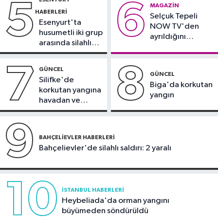
5
6
Güncel
MAGAZIN
HABERLERI
Selçuk Tepeli
12:15
Tekirdağ’da 4 araç
Esenyurt'ta
NOW TV'den
zincirleme kazaya karıştı
husumetli iki grup
ayrıldığını
arasında silahlı
duyurdu
kavga
7
8
GÜNCEL
GÜNCEL
Silifke'de
Biga'da korkutan
korkutan yangına
yangın
havadan ve
karadan
müdahale
9
BAHÇELIEVLER HABERLERI
Bahçelievler'de silahlı saldırı: 2 yaralı
10
İSTANBUL HABERLERI
Heybeliada'da orman yangını
büyümeden söndürüldü