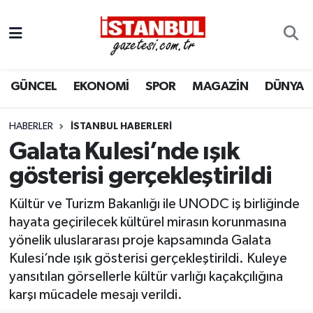
GÜNCEL
Nöbetçi Eczaneler
GÜNCEL
EKONOMİ
SPOR
MAGAZİN
DÜNYA
EKONOMİ
Hava Durumu
İSTANBUL
Trafik Durumu
HABERLER
İSTANBUL HABERLERI
Galata Kulesi’nde ışık
DÜNYA
Süper Lig Puan Durumu ve Fikstür
gösterisi gerçekleştirildi
SPOR
Tüm Manşetler
Kültür ve Turizm Bakanlığı ile UNODC iş birliğinde
hayata geçirilecek kültürel mirasın korunmasına
MAGAZİN
Son Dakika Haberleri
yönelik uluslararası proje kapsamında Galata
Kulesi’nde ışık gösterisi gerçekleştirildi. Kuleye
KÜLTÜR SANAT
Haber Arşivi
yansıtılan görsellerle kültür varlığı kaçakçılığına
karşı mücadele mesajı verildi.
SAĞLIK