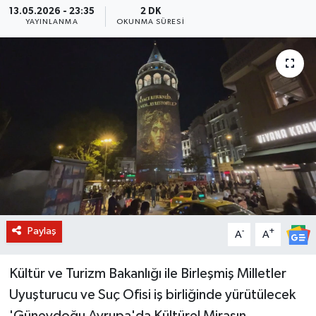
13.05.2026 - 23:35
2 DK
YAYINLANMA
OKUNMA SÜRESI
BİLİM VE TEKNOLOJİ
OTOMOBİL
KURUMSAL
Paylaş
-
+
A
A
Kültür ve Turizm Bakanlığı ile Birleşmiş Milletler
Uyuşturucu ve Suç Ofisi iş birliğinde yürütülecek