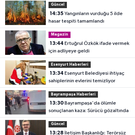
Güncel
14:35
Yangınların vurduğu 5 ilde
hasar tespiti tamamlandı
Magazin
13:44
Ertuğrul Özkök ifade vermek
için adliyeye geldi
Esenyurt Haberleri
13:34
Esenyurt Belediyesi ihtiyaç
sahiplerinin evlerini temizliyor
Bayrampaşa Haberleri
13:30
Bayrampaşa'da ölümle
sonuçlanan kaza: Sürücü gözaltında
Güncel
13:28
İletişim Başkanlığı: Terörsüz