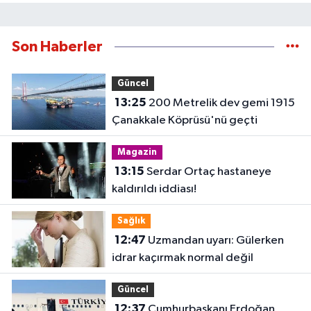
Son Haberler
Güncel
13:25
200 Metrelik dev gemi 1915
Çanakkale Köprüsü'nü geçti
Magazin
13:15
Serdar Ortaç hastaneye
kaldırıldı iddiası!
Sağlık
12:47
Uzmandan uyarı: Gülerken
idrar kaçırmak normal değil
Güncel
12:37
Cumhurbaşkanı Erdoğan,