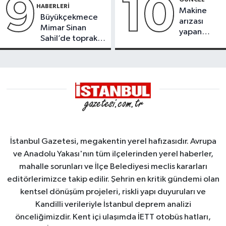
9
10
HABERLERI
Makine
Büyükçekmece
arızası
Mimar Sinan
yapan
Sahil’de toprak
tanker,
kayması
Yalova
Demirleme
Sahası'na
alındı
İstanbul Gazetesi, megakentin yerel hafızasıdır. Avrupa
ve Anadolu Yakası'nın tüm ilçelerinden yerel haberler,
mahalle sorunları ve İlçe Belediyesi meclis kararları
editörlerimizce takip edilir. Şehrin en kritik gündemi olan
kentsel dönüşüm projeleri, riskli yapı duyuruları ve
Kandilli verileriyle İstanbul deprem analizi
önceliğimizdir. Kent içi ulaşımda İETT otobüs hatları,