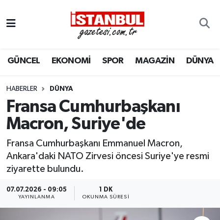
GÜNCEL
Nöbetçi Eczaneler
GÜNCEL
EKONOMİ
SPOR
MAGAZİN
DÜNYA
EKONOMİ
Hava Durumu
İSTANBUL
Trafik Durumu
HABERLER
DÜNYA
Fransa Cumhurbaşkanı
DÜNYA
Süper Lig Puan Durumu ve Fikstür
Macron, Suriye'de
SPOR
Tüm Manşetler
Fransa Cumhurbaşkanı Emmanuel Macron,
Ankara'daki NATO Zirvesi öncesi Suriye'ye resmi
MAGAZİN
Son Dakika Haberleri
ziyarette bulundu.
KÜLTÜR SANAT
Haber Arşivi
07.07.2026 - 09:05
1 DK
YAYINLANMA
OKUNMA SÜRESI
SAĞLIK