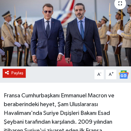
BİLİM VE TEKNOLOJİ
OTOMOBİL
KURUMSAL
Paylaş
-
+
A
A
Fransa Cumhurbaşkanı Emmanuel Macron ve
beraberindeki heyet, Şam Uluslararası
Havalimanı'nda Suriye Dışişleri Bakanı Esad
Şeybani tarafından karşılandı. 2009 yılından
itibaren Suriye'yi ziyaret eden ilk Fransa