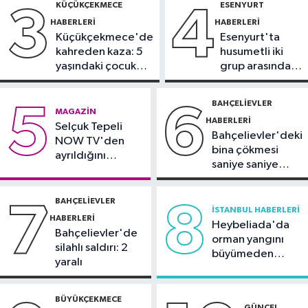
KÜÇÜKÇEKMECE
ESENYURT
3
4
Güncel
HABERLERI
HABERLERI
10:51
Orman ekiplerinin dikkati
Küçükçekmece'de
Esenyurt'ta
faciayı önledi: Şüpheli gözaltında
kahreden kaza: 5
husumetli iki
yaşındaki çocuk
grup arasında
Güncel
yoğun bakımda
silahlı kavga
10:20
Marmaris açıklarında
BAHÇELIEVLER
5
6
MAGAZIN
deprem
HABERLERI
Selçuk Tepeli
Bahçelievler'deki
NOW TV'den
bina çökmesi
ayrıldığını
saniye saniye
duyurdu
görüntülendi
BAHÇELIEVLER
7
8
İSTANBUL HABERLERI
HABERLERI
Heybeliada'da
Bahçelievler'de
orman yangını
silahlı saldırı: 2
büyümeden
yaralı
söndürüldü
BÜYÜKÇEKMECE
GÜNCEL