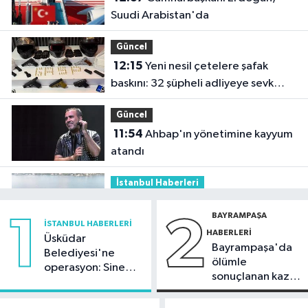
Suudi Arabistan'da
Güncel
12:15
Yeni nesil çetelere şafak
baskını: 32 şüpheli adliyeye sevk
edildi
Güncel
11:54
Ahbap'ın yönetimine kayyum
atandı
İstanbul Haberleri
11:29
Füze ve İHA'ların hedefi olan
BAYRAMPAŞA
1
2
gemi, İstanbul Boğazı'ndan geçişini
İSTANBUL HABERLERI
HABERLERI
tamamladı
Üsküdar
Bayrampaşa'da
Güncel
Belediyesi'ne
ölümle
operasyon: Sinem
10:59
81 ilde okullara 30 bin
sonuçlanan kaza:
Dedetaş'a
güvenlik görevlisi alınacak
Sürücü
tutuklama talebi
gözaltında