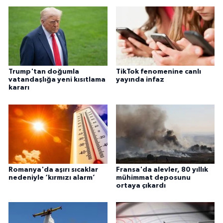
Trump'tan doğumla
TikTok fenomenine canlı
vatandaşlığa yeni kısıtlama
yayında infaz
kararı
Romanya'da aşırı sıcaklar
Fransa'da alevler, 80 yıllık
nedeniyle ‘kırmızı alarm’
mühimmat deposunu
ortaya çıkardı