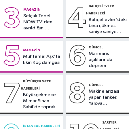
gözaltında
BAHÇELIEVLER
3
4
Güncel
MAGAZIN
HABERLERI
17:46
Selçuk Tepeli
Kahramanmaraş'ta çıkan
Bahçelievler'deki
NOW TV'den
orman yangını söndürüldü
bina çökmesi
ayrıldığını
saniye saniye
duyurdu
Güngören Haberleri
görüntülendi
17:23
Güngören’de 5 katlı binanın
5
6
GÜNCEL
MAGAZIN
balkonu yıkıldı
Marmaris
Muhtemel Aşk'ta
açıklarında
Ekin Koç damgası
deprem
BÜYÜKÇEKMECE
7
8
GÜNCEL
HABERLERI
Makine arızası
Büyükçekmece
yapan tanker,
Mimar Sinan
Yalova
Sahil’de toprak
Demirleme
kayması
Sahası'na alındı
SARIYER
İSTANBUL HABERLERI