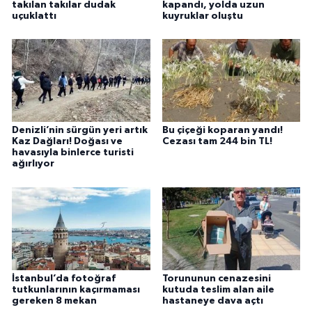
takılan takılar dudak
kapandı, yolda uzun
uçuklattı
kuyruklar oluştu
Denizli’nin sürgün yeri artık
Bu çiçeği koparan yandı!
Kaz Dağları! Doğası ve
Cezası tam 244 bin TL!
havasıyla binlerce turisti
ağırlıyor
İstanbul’da fotoğraf
Torununun cenazesini
tutkunlarının kaçırmaması
kutuda teslim alan aile
gereken 8 mekan
hastaneye dava açtı