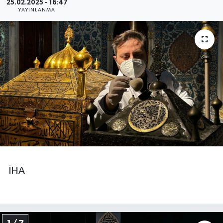
25.02.2025 - 16:47
YAYINLANMA
BİLİM VE TEKNOLOJİ
OTOMOBİL
KURUMSAL
İHA