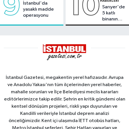
9
10
HABERLERI
İstanbul'da
Sarıyer'de
yasaklı madde
5 katlı
operasyonu
binanın
çatısında
yangın
İstanbul Gazetesi, megakentin yerel hafızasıdır. Avrupa
ve Anadolu Yakası'nın tüm ilçelerinden yerel haberler,
mahalle sorunları ve İlçe Belediyesi meclis kararları
editörlerimizce takip edilir. Şehrin en kritik gündemi olan
kentsel dönüşüm projeleri, riskli yapı duyuruları ve
Kandilli verileriyle İstanbul deprem analizi
önceliğimizdir. Kent içi ulaşımda İETT otobüs hatları,
Metro İstanbul seferleri, Şehir Hatları vapurları ve