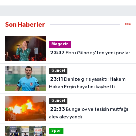
Son Haberler
Magazin
23:37
Ebru Gündeş'ten yeni pozlar
Güncel
23:11
Denize giriş yasaktı: Hakem
Hakan Ergin hayatını kaybetti
Güncel
22:33
Bungalov ve tesisin mutfağı
alev alev yandı
Spor