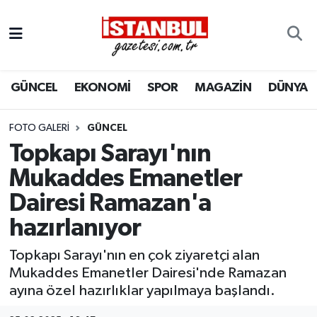
GÜNCEL
Nöbetçi Eczaneler
GÜNCEL
EKONOMİ
SPOR
MAGAZİN
DÜNYA
EKONOMİ
Hava Durumu
İSTANBUL
Trafik Durumu
FOTO GALERI
GÜNCEL
Topkapı Sarayı'nın
DÜNYA
Süper Lig Puan Durumu ve Fikstür
Mukaddes Emanetler
Dairesi Ramazan'a
SPOR
Tüm Manşetler
hazırlanıyor
MAGAZİN
Son Dakika Haberleri
Topkapı Sarayı'nın en çok ziyaretçi alan
KÜLTÜR SANAT
Haber Arşivi
Mukaddes Emanetler Dairesi'nde Ramazan
ayına özel hazırlıklar yapılmaya başlandı.
SAĞLIK