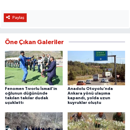
Paylaş
Öne Çıkan Galeriler
Fenomen Tıvorlu İsmail’in
Anadolu Otoyolu’nda
oğlunun düğününde
Ankara yönü ulaşıma
takılan takılar dudak
kapandı, yolda uzun
uçuklattı
kuyruklar oluştu