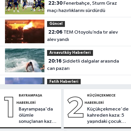
22:30
Fenerbahçe, Sturm Graz
maçı hazırlıklarını sürdürdü
Güncel
22:06
TEM Otoyolu’nda tır alev
alev yandı
Arnavutköy Haberleri
20:16
Şiddetli dalgalar arasında
can pazarı
Fatih Haberleri
19:52
Fatih'te polise bıçakla saldırı
BAYRAMPAŞA
KÜÇÜKÇEKMECE
1
2
kamerada
HABERLERI
HABERLERI
Bayrampaşa'da
Küçükçekmece'de
Güncel
ölümle
kahreden kaza: 5
17:58
Edirne'de anız yangını
sonuçlanan kaza:
yaşındaki çocuk
ormana sıçradı
Sürücü
yoğun bakımda