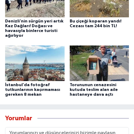
Denizli’nin sürgün yeri artık
Bu çiçeği koparan yandı!
Kaz Dağları! Doğası ve
Cezası tam 244 bin TL!
havasıyla binlerce turisti
ağırlıyor
İstanbul’da fotoğraf
Torununun cenazesini
tutkunlarının kaçırmaması
kutuda teslim alan aile
gereken 8 mekan
hastaneye dava açtı
Yorumlar