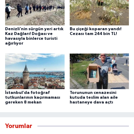
Denizli’nin sürgün yeri artık
Bu çiçeği koparan yandı!
Kaz Dağları! Doğası ve
Cezası tam 244 bin TL!
havasıyla binlerce turisti
ağırlıyor
İstanbul’da fotoğraf
Torununun cenazesini
tutkunlarının kaçırmaması
kutuda teslim alan aile
gereken 8 mekan
hastaneye dava açtı
Yorumlar