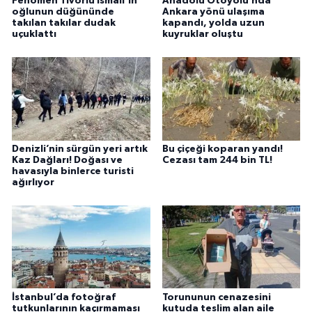
Fenomen Tıvorlu İsmail’in
Anadolu Otoyolu’nda
oğlunun düğününde
Ankara yönü ulaşıma
takılan takılar dudak
kapandı, yolda uzun
uçuklattı
kuyruklar oluştu
Denizli’nin sürgün yeri artık
Bu çiçeği koparan yandı!
Kaz Dağları! Doğası ve
Cezası tam 244 bin TL!
havasıyla binlerce turisti
ağırlıyor
İstanbul’da fotoğraf
Torununun cenazesini
tutkunlarının kaçırmaması
kutuda teslim alan aile