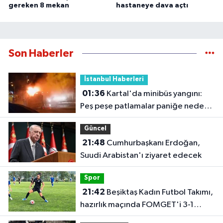
gereken 8 mekan
hastaneye dava açtı
Son Haberler
İstanbul Haberleri
01:36
Kartal'da minibüs yangını:
Peş peşe patlamalar paniğe neden
oldu
Güncel
21:48
Cumhurbaşkanı Erdoğan,
Suudi Arabistan'ı ziyaret edecek
Spor
21:42
Beşiktaş Kadın Futbol Takımı,
hazırlık maçında FOMGET'i 3-1
mağlup etti