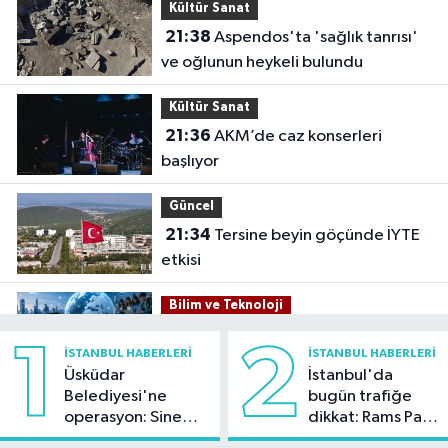
Kültür Sanat
21:38
Aspendos'ta 'sağlık tanrısı'
ve oğlunun heykeli bulundu
Kültür Sanat
21:36
AKM’de caz konserleri
başlıyor
Güncel
21:34
Tersine beyin göçünde İYTE
etkisi
Bilim ve Teknoloji
21:26
İnternet kullanan bireylerin
1
2
İSTANBUL HABERLERI
İSTANBUL HABERLERI
oranı yüzde 92,3 oldu
Üsküdar
İstanbul'da
Belediyesi'ne
bugün trafiğe
Bilim ve Teknoloji
operasyon: Sinem
dikkat: Rams Park
21:23
5G abone sayısı 4 ayda 44,5
Dedetaş'a
çevresinde bazı