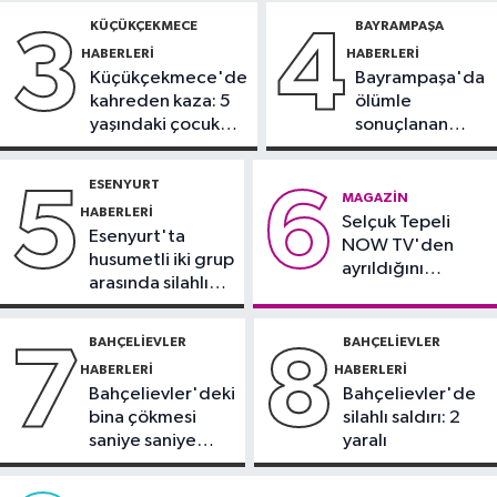
milyona ulaştı
tutuklama talebi
yollar kapatılacak
KÜÇÜKÇEKMECE
BAYRAMPAŞA
3
4
HABERLERI
HABERLERI
Kültür Sanat
Küçükçekmece'de
Bayrampaşa'da
21:21
Esenler Belediyesi
kahreden kaza: 5
ölümle
vatandaşları yazlık sinemada
yaşındaki çocuk
sonuçlanan
buluşturuyor
yoğun bakımda
kaza: Sürücü
Sağlık
gözaltında
ESENYURT
5
6
21:17
"Karaciğerim yağlı"
MAGAZIN
HABERLERI
Selçuk Tepeli
demeyin, önlemini alın
Esenyurt'ta
NOW TV'den
husumetli iki grup
ayrıldığını
arasında silahlı
duyurdu
kavga
BAHÇELIEVLER
BAHÇELIEVLER
7
8
HABERLERI
HABERLERI
Bahçelievler'deki
Bahçelievler'de
bina çökmesi
silahlı saldırı: 2
saniye saniye
yaralı
görüntülendi