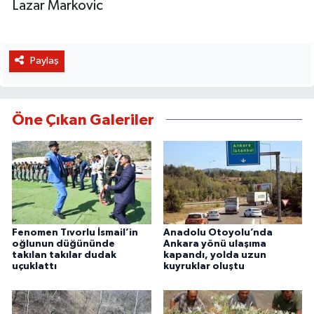
Lazar Markovic
Paylaş
Öne Çıkan Galeriler
Fenomen Tıvorlu İsmail’in
Anadolu Otoyolu’nda
oğlunun düğününde
Ankara yönü ulaşıma
takılan takılar dudak
kapandı, yolda uzun
uçuklattı
kuyruklar oluştu