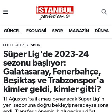
GÜNCEL
Nöbetçi Eczaneler
GÜNCEL
EKONOMİ
SPOR
MAGAZİN
DÜNYA
EKONOMİ
Hava Durumu
İSTANBUL
Trafik Durumu
FOTO GALERI
SPOR
Süper Lig'de 2023-24
DÜNYA
Süper Lig Puan Durumu ve Fikstür
sezonu başlıyor:
Galatasaray, Fenerbahçe,
SPOR
Tüm Manşetler
Beşiktaş ve Trabzonspor'a
MAGAZİN
Son Dakika Haberleri
kimler geldi, kimler gitti?
KÜLTÜR SANAT
Haber Arşivi
11 Ağustos'ta ilk maçı oynanacak Süper Lig'in
yeni sezonuna doğru bekleyiş neredeyse sona
SAĞLIK
erdi. Transfer dönemini hızlı geçiren dört