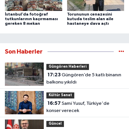
İstanbul’da fotoğraf
Torununun cenazesini
tutkunlarının kaçırmaması
kutuda teslim alan aile
gereken 8 mekan
hastaneye dava açtı
Son Haberler
Güngören Haberleri
17:23
Güngören’de 5 katlı binanın
balkonu yıkıldı
Kültür Sanat
16:57
Sami Yusuf, Türkiye'de
konser verecek
Güncel