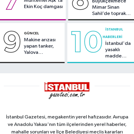
7
8
Muhtemel Aşk'ta
Büyükçekmece
Ekin Koç damgası
Mimar Sinan
Sahil’de toprak
kayması
İSTANBUL
9
10
GÜNCEL
HABERLERI
Makine arızası
İstanbul'da
yapan tanker,
yasaklı
Yalova
madde
Demirleme
operasyonu
Sahası'na alındı
İstanbul Gazetesi, megakentin yerel hafızasıdır. Avrupa
ve Anadolu Yakası'nın tüm ilçelerinden yerel haberler,
mahalle sorunları ve İlçe Belediyesi meclis kararları