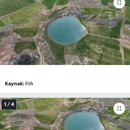
BİLİM VE TEKNOLOJİ
OTOMOBİL
KURUMSAL
Kaynak:
İHA
1 / 4