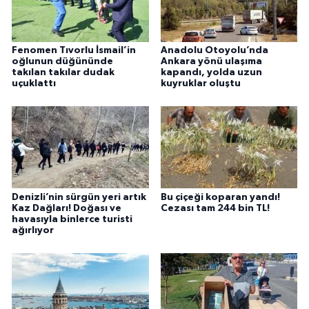
Fenomen Tıvorlu İsmail’in
Anadolu Otoyolu’nda
oğlunun düğününde
Ankara yönü ulaşıma
takılan takılar dudak
kapandı, yolda uzun
uçuklattı
kuyruklar oluştu
Denizli’nin sürgün yeri artık
Bu çiçeği koparan yandı!
Kaz Dağları! Doğası ve
Cezası tam 244 bin TL!
havasıyla binlerce turisti
ağırlıyor