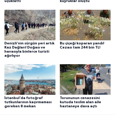
uçuklattı
kuyruklar oluştu
Denizli’nin sürgün yeri artık
Bu çiçeği koparan yandı!
Kaz Dağları! Doğası ve
Cezası tam 244 bin TL!
havasıyla binlerce turisti
ağırlıyor
İstanbul’da fotoğraf
Torununun cenazesini
tutkunlarının kaçırmaması
kutuda teslim alan aile
gereken 8 mekan
hastaneye dava açtı