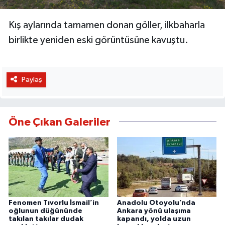
Kış aylarında tamamen donan göller, ilkbaharla
birlikte yeniden eski görüntüsüne kavuştu.
Paylaş
Öne Çıkan Galeriler
Fenomen Tıvorlu İsmail’in
Anadolu Otoyolu’nda
oğlunun düğününde
Ankara yönü ulaşıma
takılan takılar dudak
kapandı, yolda uzun