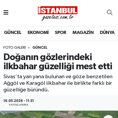
GÜNCEL
Nöbetçi Eczaneler
GÜNCEL
EKONOMİ
SPOR
MAGAZİN
DÜNYA
EKONOMİ
Hava Durumu
İSTANBUL
Trafik Durumu
FOTO GALERI
GÜNCEL
Doğanın gözlerindeki
DÜNYA
Süper Lig Puan Durumu ve Fikstür
ilkbahar güzelliği mest etti
SPOR
Tüm Manşetler
Sivas’ta yan yana bulunan ve göze benzetilen
Ağgöl ve Karagöl ilkbahar ile birlikte farklı bir
MAGAZİN
Son Dakika Haberleri
güzelliğe büründü.
KÜLTÜR SANAT
Haber Arşivi
16.05.2026 - 11:31
YAYINLANMA
SAĞLIK