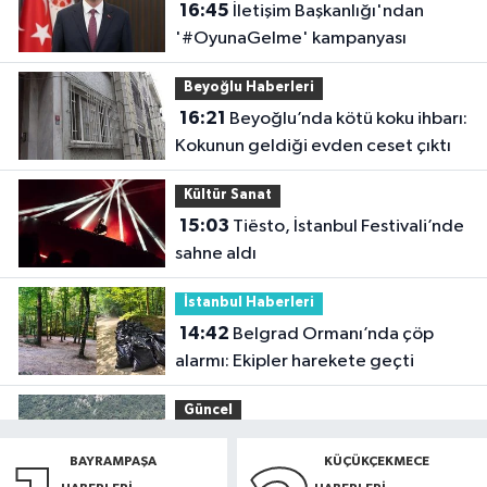
16:45
İletişim Başkanlığı'ndan
'#OyunaGelme' kampanyası
Beyoğlu Haberleri
16:21
Beyoğlu’nda kötü koku ihbarı:
Kokunun geldiği evden ceset çıktı
Kültür Sanat
15:03
Tiësto, İstanbul Festivali’nde
sahne aldı
İstanbul Haberleri
14:42
Belgrad Ormanı’nda çöp
alarmı: Ekipler harekete geçti
Güncel
14:35
O ilde denize girmek
BAYRAMPAŞA
KÜÇÜKÇEKMECE
yasaklandı