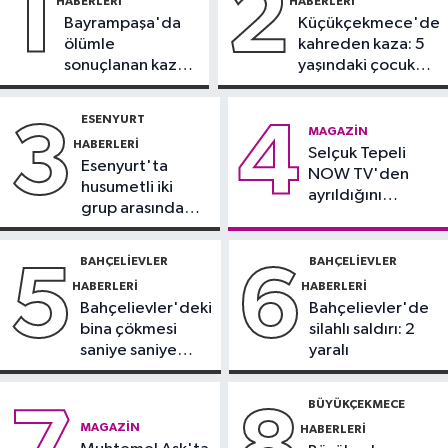
1
2
HABERLERI
HABERLERI
Bayrampaşa'da
Küçükçekmece'de
Güncel
ölümle
kahreden kaza: 5
14:32
Ultraslan lideri Sebahattin
sonuçlanan kaza:
yaşındaki çocuk
Şirin gözaltına alındı
Sürücü
yoğun bakımda
gözaltında
ESENYURT
3
4
Spor
MAGAZIN
HABERLERI
14:30
Selçuk Tepeli
Beşiktaş'ta Hradec Kralove
Esenyurt'ta
NOW TV'den
mesaisi başladı
husumetli iki
ayrıldığını
grup arasında
duyurdu
Magazin
silahlı kavga
12:57
Şarkıcı Cansever hayatını
BAHÇELIEVLER
BAHÇELIEVLER
5
6
kaybetti
HABERLERI
HABERLERI
Bahçelievler'deki
Bahçelievler'de
bina çökmesi
silahlı saldırı: 2
saniye saniye
yaralı
görüntülendi
BÜYÜKÇEKMECE
MAGAZIN
HABERLERI