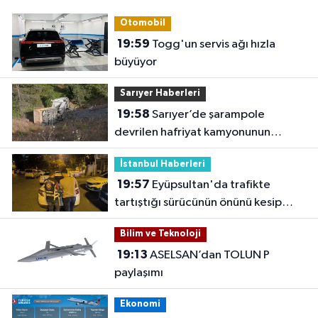
Otomobil
19:59
Togg'un servis ağı hızla
büyüyor
Sarıyer Haberleri
19:58
Sarıyer’de şarampole
devrilen hafriyat kamyonunun
şoförü yaralandı
İstanbul Haberleri
19:57
Eyüpsultan'da trafikte
tartıştığı sürücünün önünü kesip
tehdit eden saldırgana 180 bin lira
Bilim ve Teknoloji
ceza
19:13
ASELSAN’dan TOLUN P
paylaşımı
Ekonomi