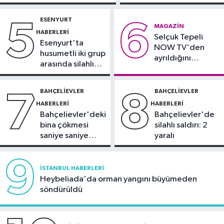
pentatlonda büyük başarılar elde
yoğun bakımda
kaza: Sürücü
İstanbul Haberleri
gözaltında
edeceğiz
ESENYURT
5
6
18:44
Kireçburnu Sahili Antalya
MAGAZIN
HABERLERI
Selçuk Tepeli
plajlarını aratmadı
Esenyurt'ta
NOW TV'den
husumetli iki grup
ayrıldığını
arasında silahlı
duyurdu
kavga
BAHÇELIEVLER
BAHÇELIEVLER
7
8
HABERLERI
HABERLERI
Bahçelievler'deki
Bahçelievler'de
bina çökmesi
silahlı saldırı: 2
saniye saniye
yaralı
görüntülendi
9
İSTANBUL HABERLERI
Heybeliada'da orman yangını büyümeden
söndürüldü