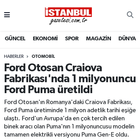
GÜNCEL
Nöbetçi Eczaneler
GÜNCEL
EKONOMİ
SPOR
MAGAZİN
DÜNYA
EKONOMİ
Hava Durumu
İSTANBUL
Trafik Durumu
HABERLER
OTOMOBIL
Ford Otosan Craiova
DÜNYA
Süper Lig Puan Durumu ve Fikstür
Fabrikası'nda 1 milyonuncu
Ford Puma üretildi
SPOR
Tüm Manşetler
Ford Otosan'ın Romanya'daki Craiova Fabrikası,
MAGAZİN
Son Dakika Haberleri
Ford Puma üretiminde 1 milyon adetlik tarihi eşiğe
ulaştı. Ford'un Avrupa'da en çok tercih edilen
KÜLTÜR SANAT
Haber Arşivi
binek aracı olan Puma'nın 1 milyonuncusu modelin
tamamen elektrikli versiyonu Puma Gen-E oldu.
SAĞLIK