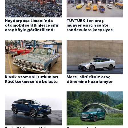
Haydarpaşa Limanı'nda
TÜVTÜRK'ten araç
otomobil seli! Binlerce sıfır
muayenesi için sahte
araç böyle görüntülendi
randevulara karşı uyarı
Klasik otomobil tutkunları
Martı, sürücüsüz araç
Küçükçekmece'de buluştu
dönemine hazırlanıyor