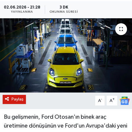
02.06.2026 - 21:28
3 DK
BİLİM VE TEKNOLOJİ
YAYINLANMA
OKUNMA SÜRESI
OTOMOBİL
KURUMSAL
Paylaş
-
+
A
A
Bu gelişmenin, Ford Otosan'ın binek araç
üretimine dönüşünün ve Ford'un Avrupa'daki yeni