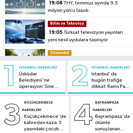
19:08
THY, temmuz ayında 9,5
milyon yolcu taşıdı
Bilim ve Teknoloji
19:05
Türksat televizyon yayınları
yeni nesil uydulara taşınıyor
Otomobil
19:03
Motosiklet deneyimi denize
1
2
İSTANBUL HABERLERI
İSTANBUL HABERLERI
taşınacak
Üsküdar
İstanbul'da
Belediyesi'ne
bugün trafiğe
Güncel
operasyon: Sinem
dikkat: Rams Park
19:00
'Çerçeve yasa' teklifi
Dedetaş'a
çevresinde bazı
komisyonda
tutuklama talebi
yollar kapatılacak
KÜÇÜKÇEKMECE
BAYRAMPAŞA
3
4
HABERLERI
HABERLERI
Spor
Küçükçekmece'de
Bayrampaşa'da
18:59
Hamza Yerlikaya: 2028
kahreden kaza: 5
ölümle
Olimpiyatları'nda modern
yaşındaki çocuk
sonuçlanan