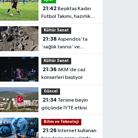
edecek
21:42
Beşiktaş Kadın
Futbol Takımı, hazırlık
maçında FOMGET'i 3-1
Kültür Sanat
mağlup etti
21:38
Aspendos'ta
'sağlık tanrısı' ve
oğlunun heykeli bulundu
Kültür Sanat
21:36
AKM’de caz
konserleri başlıyor
Güncel
21:34
Tersine beyin
göçünde İYTE etkisi
Bilim ve Teknoloji
21:26
İnternet kullanan