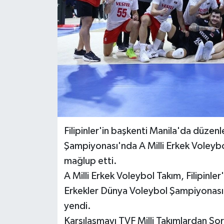
BİLİM VE TEKNOLOJİ
OTOMOBİL
KURUMSAL
Filipinler'in başkenti Manila'da düze
Şampiyonası'nda A Milli Erkek Voleybo
mağlup etti.
A Milli Erkek Voleybol Takım, Filipinl
Erkekler Dünya Voleybol Şampiyonası'
yendi.
Karşılaşmayı TVF Milli Takımlardan S