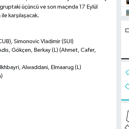
 gruptaki üçüncü ve son maçında 17 Eylül
le karşılaşacak.
CUB), Simonovic Vladimir (SUI)
Adis, Gökçen, Berkay (L) (Ahmet, Cafer,
khbayri, Alwaddani, Elmaarug (L)
h)