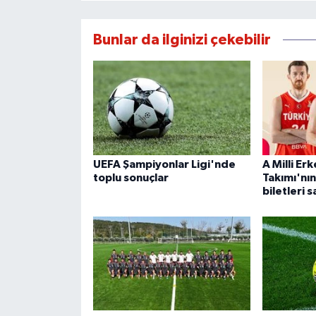
Bunlar da ilginizi çekebilir
UEFA Şampiyonlar Ligi'nde
A Milli Er
toplu sonuçlar
Takımı'nın
biletleri s