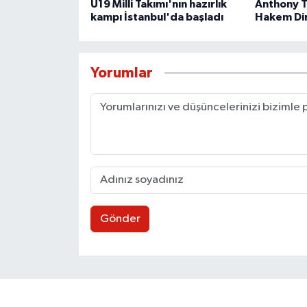
U19 Milli Takımı'nın hazırlık
Anthony T
kampı İstanbul'da başladı
Hakem Dir
Yorumlar
Gönder