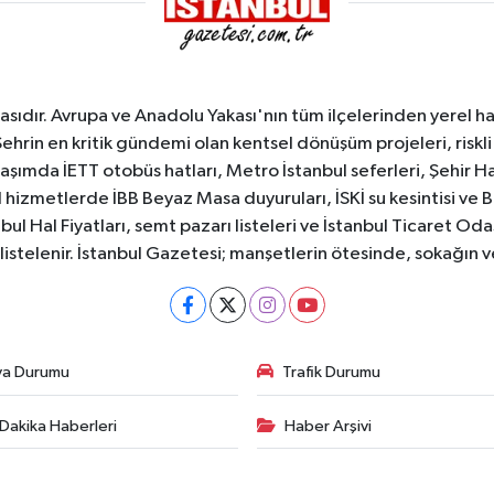
sıdır. Avrupa ve Anadolu Yakası'nın tüm ilçelerinden yerel hab
Şehrin en kritik gündemi olan kentsel dönüşüm projeleri, riskli 
aşımda İETT otobüs hatları, Metro İstanbul seferleri, Şehir Hat
 hizmetlerde İBB Beyaz Masa duyuruları, İSKİ su kesintisi ve 
bul Hal Fiyatları, semt pazarı listeleri ve İstanbul Ticaret Odas
listelenir. İstanbul Gazetesi; manşetlerin ötesinde, sokağın 
va Durumu
Trafik Durumu
Dakika Haberleri
Haber Arşivi