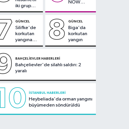
NOW
iki grup
TV'den
arasında
ayrıldığını
silahlı
7
8
duyurdu
GÜNCEL
GÜNCEL
kavga
Silifke'de
Biga'da
korkutan
korkutan
yangına
yangın
havadan ve
karadan
9
müdahale
BAHÇELIEVLER HABERLERI
Bahçelievler'de silahlı saldırı: 2
yaralı
10
İSTANBUL HABERLERI
Heybeliada'da orman yangını
büyümeden söndürüldü