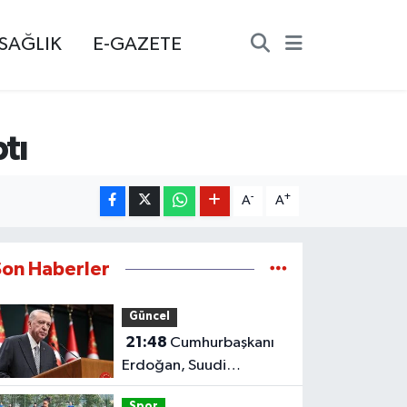
SAĞLIK
E-GAZETE
tı
-
+
A
A
Son Haberler
Güncel
21:48
Cumhurbaşkanı
Erdoğan, Suudi
Arabistan'ı ziyaret
Spor