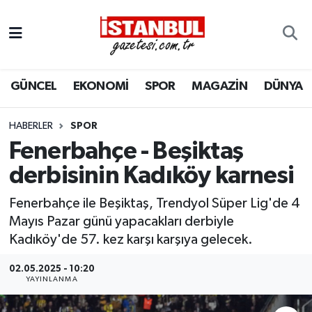
GÜNCEL
Nöbetçi Eczaneler
GÜNCEL
EKONOMİ
SPOR
MAGAZİN
DÜNYA
EKONOMİ
Hava Durumu
İSTANBUL
Trafik Durumu
HABERLER
SPOR
Fenerbahçe - Beşiktaş
DÜNYA
Süper Lig Puan Durumu ve Fikstür
derbisinin Kadıköy karnesi
SPOR
Tüm Manşetler
Fenerbahçe ile Beşiktaş, Trendyol Süper Lig'de 4
Mayıs Pazar günü yapacakları derbiyle
MAGAZİN
Son Dakika Haberleri
Kadıköy'de 57. kez karşı karşıya gelecek.
KÜLTÜR SANAT
Haber Arşivi
02.05.2025 - 10:20
YAYINLANMA
SAĞLIK