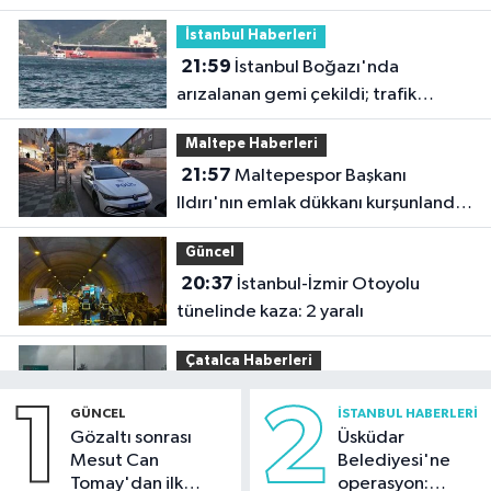
İstanbul Haberleri
21:59
İstanbul Boğazı'nda
arızalanan gemi çekildi; trafik
yeniden açıldı
Maltepe Haberleri
21:57
Maltepespor Başkanı
Ildırı'nın emlak dükkanı kurşunlandı:
1 yaralı
Güncel
20:37
İstanbul-İzmir Otoyolu
tünelinde kaza: 2 yaralı
Çatalca Haberleri
20:34
Çatalca'da lastik yüklü TIR'ın
1
2
GÜNCEL
İSTANBUL HABERLERI
dorsesi yandı; alevler tarım arazisine
Gözaltı sonrası
Üsküdar
sıçradı
Mesut Can
Belediyesi'ne
Güncel
Tomay'dan ilk
operasyon: