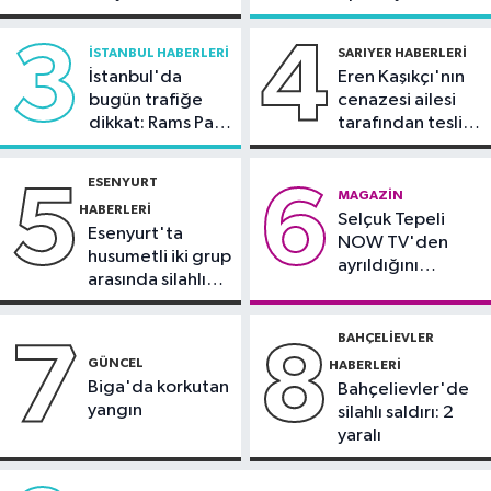
20:31
İletişim Başkanı Duran:
açıklama
Sinem Dedetaş'a
"Kanun Teklifi, iç cephemizi daha da
tutuklama talebi
3
4
İSTANBUL HABERLERI
SARIYER HABERLERI
güçlendirecek"
İstanbul'da
Eren Kaşıkçı'nın
Spor
bugün trafiğe
cenazesi ailesi
20:28
Kıvanç Taşyaran ve Buğra
dikkat: Rams Park
tarafından teslim
Ünal, yarı finalde
çevresinde bazı
alındı
yollar kapatılacak
ESENYURT
5
6
Spor
MAGAZIN
HABERLERI
Selçuk Tepeli
18:42
TAYK - Eker Olympos Regatta
Esenyurt'ta
NOW TV'den
için geri sayım başladı
husumetli iki grup
ayrıldığını
arasında silahlı
duyurdu
kavga
BAHÇELIEVLER
7
8
GÜNCEL
HABERLERI
Biga'da korkutan
Bahçelievler'de
yangın
silahlı saldırı: 2
yaralı