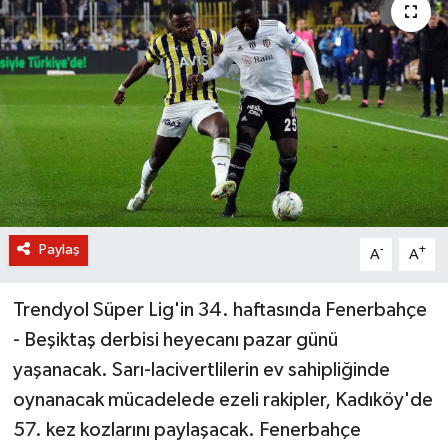
BİLİM VE TEKNOLOJİ
OTOMOBİL
KURUMSAL
Paylaş
-
+
A
A
Trendyol Süper Lig'in 34. haftasında Fenerbahçe
- Beşiktaş derbisi heyecanı pazar günü
yaşanacak. Sarı-lacivertlilerin ev sahipliğinde
oynanacak mücadelede ezeli rakipler, Kadıköy'de
57. kez kozlarını paylaşacak. Fenerbahçe