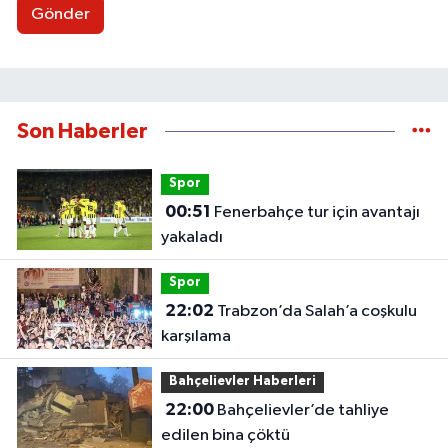
Gönder
Son Haberler
Spor
00:51
Fenerbahçe tur için avantajı
yakaladı
Spor
22:02
Trabzon’da Salah’a coşkulu
karşılama
Bahçelievler Haberleri
22:00
Bahçelievler’de tahliye
edilen bina çöktü