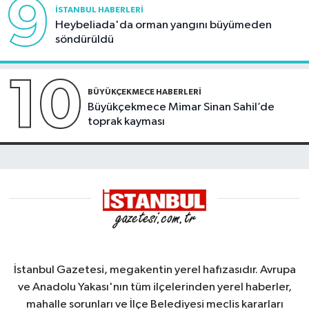
9
İSTANBUL HABERLERI
Heybeliada'da orman yangını büyümeden
söndürüldü
10
BÜYÜKÇEKMECE HABERLERI
Büyükçekmece Mimar Sinan Sahil’de
toprak kayması
İstanbul Gazetesi, megakentin yerel hafızasıdır. Avrupa
ve Anadolu Yakası'nın tüm ilçelerinden yerel haberler,
mahalle sorunları ve İlçe Belediyesi meclis kararları