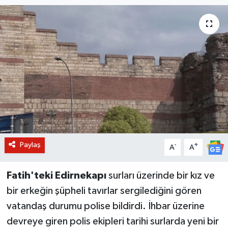
BİLİM VE TEKNOLOJİ
OTOMOBİL
KURUMSAL
Paylaş
-
+
A
A
Fatih'teki Edirnekapı
surları üzerinde bir kız ve
bir erkeğin şüpheli tavırlar sergilediğini gören
vatandaş durumu polise bildirdi. İhbar üzerine
devreye giren polis ekipleri tarihi surlarda yeni bir