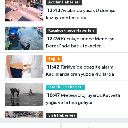
Avcılar Haberleri
12:43
Avcılar’da yasak U dönüşü
kazaya neden oldu
Küçükçekmece Haberleri
12:25
Küçükçekmece Menekşe
Deresi'nde batık tekneler
karabatakların yuvası oldu
Sağlık
11:42
Türkiye’de obezite alarmı:
Kadınlarda oran yüzde 40’larda
İstanbul Haberleri
10:47
Meteoroloji uyardı: Kuvvetli
yağış ve fırtına geliyor
Şişli Haberleri
10:35
Şişli’de korku dolu anlar!