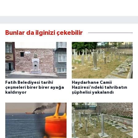
Bunlar da ilginizi çekebilir
Fatih Belediyesi tarihî
Haydarhane Camii
çeşmeleri birer birer ayağa
Haziresi'ndeki tahribatın
kaldırıyor
şüphelisi yakalandı