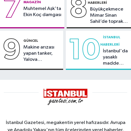
7
8
MAGAZIN
HABERLERI
Muhtemel Aşk'ta
Büyükçekmece
Ekin Koç damgası
Mimar Sinan
Sahil’de toprak
kayması
İSTANBUL
9
10
GÜNCEL
HABERLERI
Makine arızası
İstanbul'da
yapan tanker,
yasaklı
Yalova
madde
Demirleme
operasyonu
Sahası'na alındı
İstanbul Gazetesi, megakentin yerel hafızasıdır. Avrupa
ve Anadolu Yakası'nın tüm ilçelerinden yerel haberler,