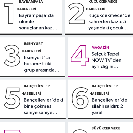
BAYRAMPAŞA
KÜÇÜKÇEKMECE
1
2
Görme engelli genç metro raylarına
HABERLERI
HABERLERI
düştü
Bayrampaşa'da
Küçükçekmece'de
İstanbul Haberleri
ölümle
kahreden kaza: 5
10:04
Namaz kılarken soyuldu! 10
sonuçlanan kaza:
yaşındaki çocuk
yıllık birikimi saniyeler içinde gitti
Sürücü
yoğun bakımda
gözaltında
ESENYURT
3
4
Güncel
MAGAZIN
HABERLERI
09:56
Sahte tebligat tuzağı! e-
Selçuk Tepeli
Esenyurt'ta
NOW TV'den
Devlet bilgilerinizi çaldırmayın
husumetli iki
ayrıldığını
grup arasında
duyurdu
DÜNYA
silahlı kavga
09:42
Joe Biden’ın kanseri yayıldı:
BAHÇELIEVLER
BAHÇELIEVLER
5
6
Oğlu Hunter Biden’dan açıklama
HABERLERI
HABERLERI
Bahçelievler'deki
Bahçelievler'de
bina çökmesi
silahlı saldırı: 2
saniye saniye
yaralı
görüntülendi
BÜYÜKÇEKMECE