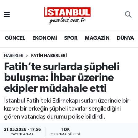
GÜNCEL
Nöbetçi Eczaneler
GÜNCEL
EKONOMİ
SPOR
MAGAZİN
DÜNYA
EKONOMİ
Hava Durumu
İSTANBUL
Trafik Durumu
HABERLER
FATIH HABERLERI
Fatih’te surlarda şüpheli
DÜNYA
Süper Lig Puan Durumu ve Fikstür
buluşma: İhbar üzerine
ekipler müdahale etti
SPOR
Tüm Manşetler
İstanbul Fatih'teki Edirnekapı surları üzerinde bir
MAGAZİN
Son Dakika Haberleri
kız ve bir erkeğin şüpheli tavırlar sergilediğini
gören vatandaş durumu polise bildirdi.
KÜLTÜR SANAT
Haber Arşivi
31.05.2026 - 17:56
1 DK
SAĞLIK
YAYINLANMA
OKUNMA SÜRESI