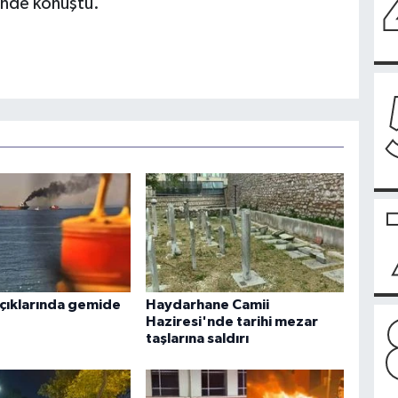
inde konuştu.
açıklarında gemide
Haydarhane Camii
Haziresi'nde tarihi mezar
taşlarına saldırı