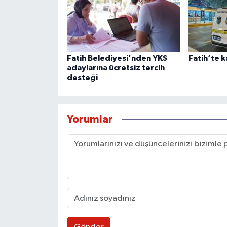
Fatih Belediyesi'nden YKS
Fatih’te k
adaylarına ücretsiz tercih
desteği
Yorumlar