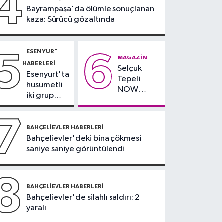
4
Bayrampaşa'da ölümle sonuçlanan
yağlı" demeyin,
kaza: Sürücü gözaltında
önlemini alın
ESENYURT
5
6
MAGAZIN
HABERLERI
Selçuk
Esenyurt'ta
Tepeli
husumetli
NOW
iki grup
TV'den
arasında
ayrıldığını
silahlı
7
duyurdu
kavga
BAHÇELIEVLER HABERLERI
Bahçelievler'deki bina çökmesi
saniye saniye görüntülendi
8
BAHÇELIEVLER HABERLERI
Bahçelievler'de silahlı saldırı: 2
yaralı