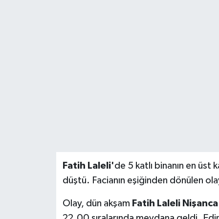
BİLİM VE TEKNOLOJİ
OTOMOBİL
KURUMSAL
Fatih Laleli'
de 5 katlı binanın en üst
düştü. Facianın eşiğinden dönülen ola
Olay, dün akşam
Fatih Laleli Nişanc
22.00 sıralarında meydana geldi. Edini