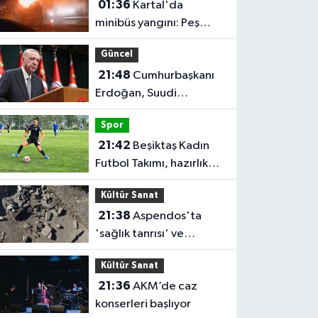
01:36
Kartal'da
minibüs yangını: Peş
peşe patlamalar paniğe
Güncel
neden oldu
21:48
Cumhurbaşkanı
Erdoğan, Suudi
Arabistan'ı ziyaret
Spor
edecek
21:42
Beşiktaş Kadın
Futbol Takımı, hazırlık
maçında FOMGET'i 3-1
Kültür Sanat
mağlup etti
21:38
Aspendos'ta
'sağlık tanrısı' ve
oğlunun heykeli bulundu
Kültür Sanat
21:36
AKM’de caz
konserleri başlıyor