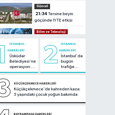
Güncel
21:34
Tersine beyin
göçünde İYTE etkisi
Bilim ve Teknoloji
21:26
İnternet kullanan
İSTANBUL
İSTANBUL
1
2
bireylerin oranı yüzde
HABERLERI
HABERLERI
92,3 oldu
Üsküdar
İstanbul'da
Bilim ve Teknoloji
Belediyesi'ne
bugün
21:23
5G abone sayısı
operasyon:
trafiğe
4 ayda 44,5 milyona
Sinem
dikkat:
ulaştı
Dedetaş'a
Rams Park
3
Kültür Sanat
tutuklama
çevresinde
KÜÇÜKÇEKMECE HABERLERI
talebi
bazı yollar
Küçükçekmece'de kahreden kaza:
21:21
Esenler
kapatılacak
5 yaşındaki çocuk yoğun bakımda
Belediyesi vatandaşları
yazlık sinemada
Sağlık
buluşturuyor
21:17
BAYRAMPAŞA HABERLERI
"Karaciğerim