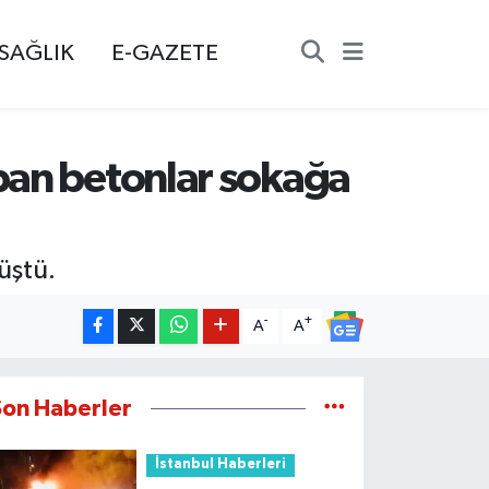
SAĞLIK
E-GAZETE
opan betonlar sokağa
üştü.
-
+
A
A
Son Haberler
İstanbul Haberleri