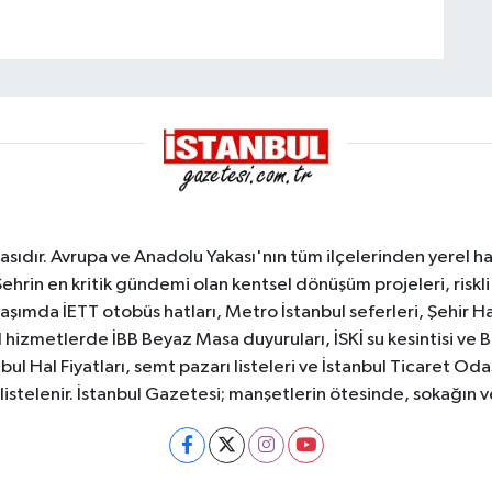
sıdır. Avrupa ve Anadolu Yakası'nın tüm ilçelerinden yerel hab
Şehrin en kritik gündemi olan kentsel dönüşüm projeleri, riskli 
aşımda İETT otobüs hatları, Metro İstanbul seferleri, Şehir Hat
 hizmetlerde İBB Beyaz Masa duyuruları, İSKİ su kesintisi ve 
bul Hal Fiyatları, semt pazarı listeleri ve İstanbul Ticaret Odas
listelenir. İstanbul Gazetesi; manşetlerin ötesinde, sokağın 