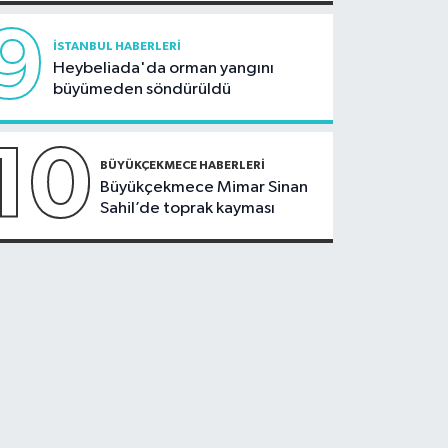
9
İSTANBUL HABERLERI
Heybeliada'da orman yangını
büyümeden söndürüldü
10
BÜYÜKÇEKMECE HABERLERI
Büyükçekmece Mimar Sinan
Sahil’de toprak kayması