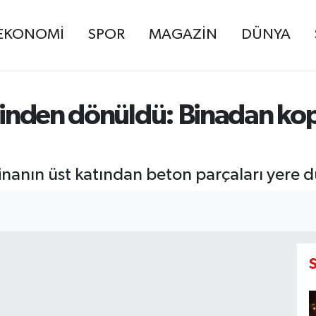
EKONOMİ
SPOR
MAGAZİN
DÜNYA
şiğinden dönüldü: Binadan k
 binanın üst katından beton parçaları yere d