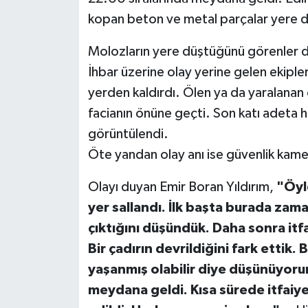
kopan beton ve metal parçalar yere d
Molozların yere düştüğünü görenler du
İhbar üzerine olay yerine gelen ekiple
yerden kaldırdı. Ölen ya da yaralanan
facianın önüne geçti. Son katı adeta
görüntülendi.
Öte yandan olay anı ise güvenlik kame
Olayı duyan Emir Boran Yıldırım,
"Öyle
yer sallandı. İlk başta burada za
çıktığını düşündük. Daha sonra itfa
Bir çadırın devrildiğini fark ettik.
yaşanmış olabilir diye düşünüyoru
meydana geldi. Kısa sürede itfaiye