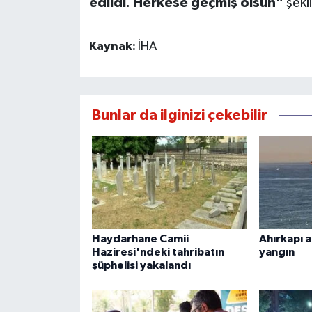
edildi. Herkese geçmiş olsun"
şekl
Kaynak:
İHA
Bunlar da ilginizi çekebilir
Haydarhane Camii
Ahırkapı 
Haziresi'ndeki tahribatın
yangın
şüphelisi yakalandı