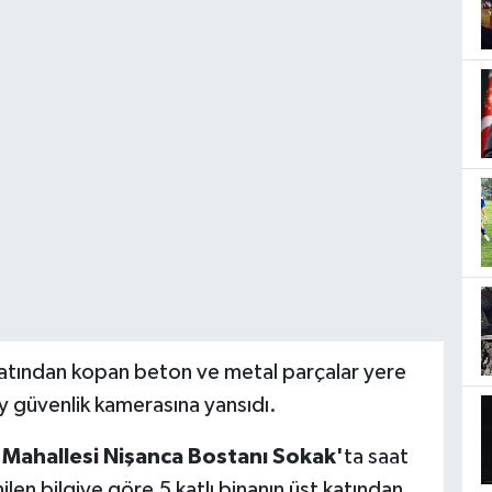
 katından kopan beton ve metal parçalar yere
y güvenlik kamerasına yansıdı.
a Mahallesi Nişanca Bostanı Sokak'
ta saat
len bilgiye göre 5 katlı binanın üst katından