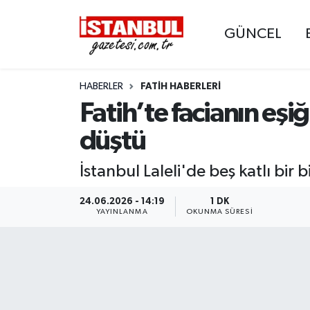
GÜNCEL
GÜNCEL
Nöbetçi Eczaneler
HABERLER
FATIH HABERLERI
EKONOMİ
Hava Durumu
Fatih’te facianın e
İSTANBUL
Trafik Durumu
düştü
DÜNYA
Süper Lig Puan Durumu ve Fikstür
İstanbul Laleli'de beş katlı bir
SPOR
Tüm Manşetler
24.06.2026 - 14:19
1 DK
YAYINLANMA
OKUNMA SÜRESI
MAGAZİN
Son Dakika Haberleri
KÜLTÜR SANAT
Haber Arşivi
SAĞLIK