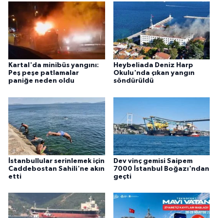
Kartal'da minibüs yangını:
Heybeliada Deniz Harp
Peş peşe patlamalar
Okulu'nda çıkan yangın
paniğe neden oldu
söndürüldü
İstanbullular serinlemek için
Dev vinç gemisi Saipem
Caddebostan Sahili'ne akın
7000 İstanbul Boğazı'ndan
etti
geçti