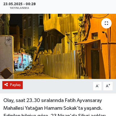
23.05.2025 - 00:28
YAYINLANMA
BİLİM VE TEKNOLOJİ
OTOMOBİL
KURUMSAL
Paylaş
-
+
A
A
Olay, saat 23.30 sıralarında Fatih Ayvansaray
Mahallesi Yatağan Hamamı Sokak'ta yaşandı.