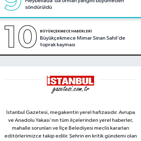
9
Heybeliada'da orman yangını büyümeden
söndürüldü
10
BÜYÜKÇEKMECE HABERLERI
Büyükçekmece Mimar Sinan Sahil’de
toprak kayması
İstanbul Gazetesi, megakentin yerel hafızasıdır. Avrupa
ve Anadolu Yakası'nın tüm ilçelerinden yerel haberler,
mahalle sorunları ve İlçe Belediyesi meclis kararları
editörlerimizce takip edilir. Şehrin en kritik gündemi olan