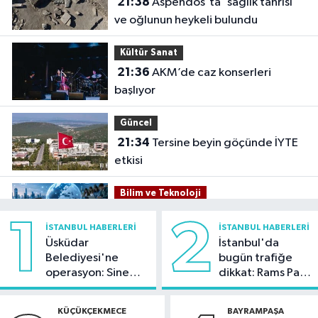
21:38
Aspendos'ta 'sağlık tanrısı'
ve oğlunun heykeli bulundu
Kültür Sanat
21:36
AKM’de caz konserleri
başlıyor
Güncel
21:34
Tersine beyin göçünde İYTE
etkisi
Bilim ve Teknoloji
21:26
İnternet kullanan bireylerin
1
2
İSTANBUL HABERLERI
İSTANBUL HABERLERI
oranı yüzde 92,3 oldu
Üsküdar
İstanbul'da
Belediyesi'ne
bugün trafiğe
Bilim ve Teknoloji
operasyon: Sinem
dikkat: Rams Park
21:23
5G abone sayısı 4 ayda 44,5
Dedetaş'a
çevresinde bazı
milyona ulaştı
tutuklama talebi
yollar kapatılacak
KÜÇÜKÇEKMECE
BAYRAMPAŞA