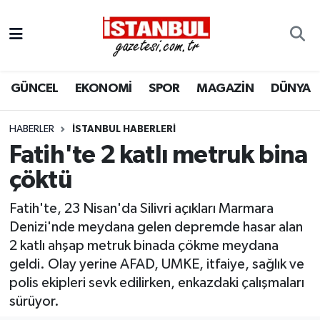
GÜNCEL
Nöbetçi Eczaneler
GÜNCEL
EKONOMİ
SPOR
MAGAZİN
DÜNYA
EKONOMİ
Hava Durumu
İSTANBUL
Trafik Durumu
HABERLER
İSTANBUL HABERLERI
Fatih'te 2 katlı metruk bina
DÜNYA
Süper Lig Puan Durumu ve Fikstür
çöktü
SPOR
Tüm Manşetler
Fatih'te, 23 Nisan'da Silivri açıkları Marmara
Denizi'nde meydana gelen depremde hasar alan
MAGAZİN
Son Dakika Haberleri
2 katlı ahşap metruk binada çökme meydana
geldi. Olay yerine AFAD, UMKE, itfaiye, sağlık ve
KÜLTÜR SANAT
Haber Arşivi
polis ekipleri sevk edilirken, enkazdaki çalışmaları
sürüyor.
SAĞLIK