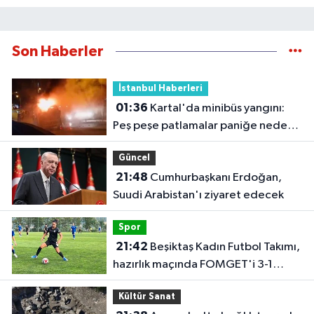
Son Haberler
İstanbul Haberleri
01:36
Kartal'da minibüs yangını:
Peş peşe patlamalar paniğe neden
oldu
Güncel
21:48
Cumhurbaşkanı Erdoğan,
Suudi Arabistan'ı ziyaret edecek
Spor
21:42
Beşiktaş Kadın Futbol Takımı,
hazırlık maçında FOMGET'i 3-1
mağlup etti
Kültür Sanat