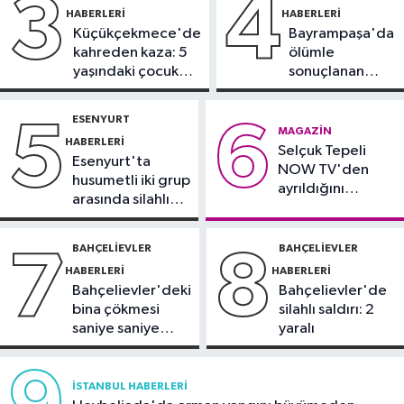
3
4
HABERLERI
HABERLERI
Kültür Sanat
Küçükçekmece'de
Bayrampaşa'da
21:21
Esenler Belediyesi
kahreden kaza: 5
ölümle
vatandaşları yazlık sinemada
yaşındaki çocuk
sonuçlanan
buluşturuyor
yoğun bakımda
kaza: Sürücü
Sağlık
gözaltında
ESENYURT
5
6
21:17
"Karaciğerim yağlı"
MAGAZIN
HABERLERI
Selçuk Tepeli
demeyin, önlemini alın
Esenyurt'ta
NOW TV'den
husumetli iki grup
ayrıldığını
arasında silahlı
duyurdu
kavga
BAHÇELIEVLER
BAHÇELIEVLER
7
8
HABERLERI
HABERLERI
Bahçelievler'deki
Bahçelievler'de
bina çökmesi
silahlı saldırı: 2
saniye saniye
yaralı
görüntülendi
İSTANBUL HABERLERI