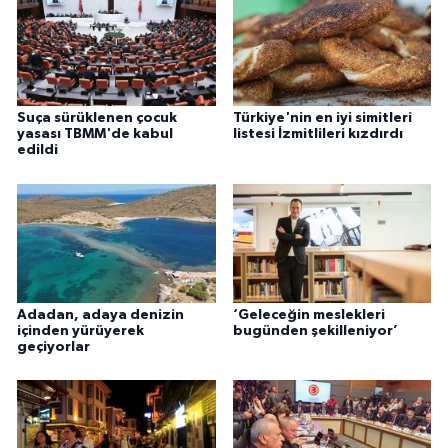
Suça sürüklenen çocuk
Türkiye'nin en iyi simitleri
yasası TBMM'de kabul
listesi İzmitlileri kızdırdı
edildi
Adadan, adaya denizin
‘Geleceğin meslekleri
içinden yürüyerek
bugünden şekilleniyor’
geçiyorlar