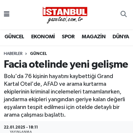
GÜNCEL
Nöbetçi Eczaneler
GÜNCEL
EKONOMİ
SPOR
MAGAZİN
DÜNYA
EKONOMİ
Hava Durumu
İSTANBUL
Trafik Durumu
HABERLER
GÜNCEL
Facia otelinde yeni gelişme
DÜNYA
Süper Lig Puan Durumu ve Fikstür
Bolu'da 76 kişinin hayatını kaybettiği Grand
SPOR
Tüm Manşetler
Kartal Otel'de, AFAD ve arama kurtarma
ekiplerinin kriminal incelemeleri tamamlanırken,
MAGAZİN
Son Dakika Haberleri
jandarma ekipleri yangından geriye kalan değerli
eşyaların tespit edilmesi için otelde detaylı bir
KÜLTÜR SANAT
Haber Arşivi
arama çalışması başlattı.
22.01.2025 - 18:11
SAĞLIK
YAYINLANMA