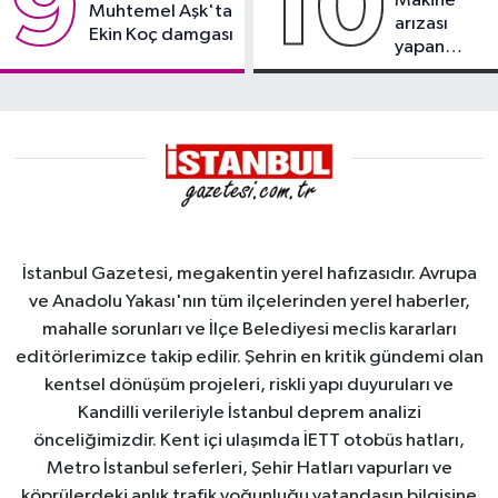
9
10
Makine
Muhtemel Aşk'ta
arızası
Ekin Koç damgası
yapan
tanker,
Yalova
Demirleme
Sahası'na
alındı
İstanbul Gazetesi, megakentin yerel hafızasıdır. Avrupa
ve Anadolu Yakası'nın tüm ilçelerinden yerel haberler,
mahalle sorunları ve İlçe Belediyesi meclis kararları
editörlerimizce takip edilir. Şehrin en kritik gündemi olan
kentsel dönüşüm projeleri, riskli yapı duyuruları ve
Kandilli verileriyle İstanbul deprem analizi
önceliğimizdir. Kent içi ulaşımda İETT otobüs hatları,
Metro İstanbul seferleri, Şehir Hatları vapurları ve
köprülerdeki anlık trafik yoğunluğu vatandaşın bilgisine