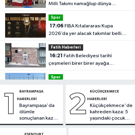
Milli Takımı namağlup dünya
şampiyonu
Spor
17:06
FIBA Kıtalararası Kupa
2026’da yer alacak takımlar belli
oldu
Fatih Haberleri
16:21
Fatih Belediyesi tarihî
çeşmeleri birer birer ayağa
kaldırıyor
Spor
16:18
Görme Engelli B1 Milli Takımı,
BAYRAMPAŞA
KÜÇÜKÇEKMECE
1
2
Avrupa Şampiyonası'na Riva'da
HABERLERI
HABERLERI
hazırlanıyor
Bayrampaşa'da
Küçükçekmece'de
Sultangazi Haberleri
ölümle
kahreden kaza: 5
13:49
Sultangazi’de temel kazısı
sonuçlanan kaza:
yaşındaki çocuk
sırasında 2 bina tahliye edildi
Sürücü
yoğun bakımda
gözaltında
ESENYURT