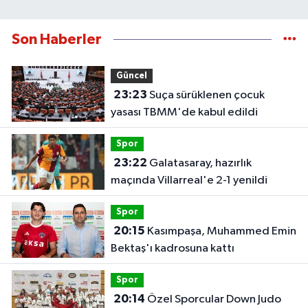
Son Haberler
Güncel
23:23
Suça sürüklenen çocuk
yasası TBMM'de kabul edildi
Spor
23:22
Galatasaray, hazırlık
maçında Villarreal'e 2-1 yenildi
Spor
20:15
Kasımpaşa, Muhammed Emin
Bektaş'ı kadrosuna kattı
Spor
20:14
Özel Sporcular Down Judo