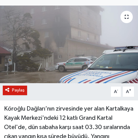
BİLİM VE TEKNOLOJİ
OTOMOBİL
KURUMSAL
Paylaş
-
+
A
A
Köroğlu Dağları'nın zirvesinde yer alan Kartalkaya
Kayak Merkezi'ndeki 12 katlı Grand Kartal
Otel'de, dün sabaha karşı saat 03.30 sıralarında
çıkan yangın kısa sürede büyüdü. Yangını