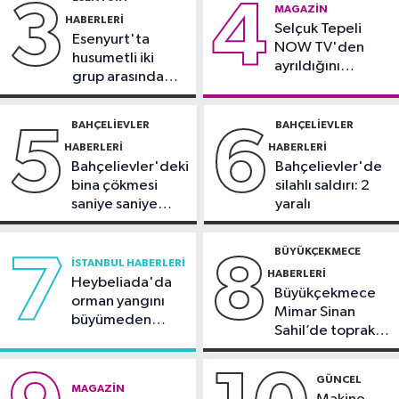
3
4
Spor
MAGAZIN
HABERLERI
12:54
Selçuk Tepeli
Eczacıbaşı Peron İstanbul’a
Esenyurt'ta
NOW TV'den
yeni forma sponsoru
husumetli iki
ayrıldığını
grup arasında
duyurdu
İstanbul Haberleri
silahlı kavga
12:43
Sosyal medyada trafik
BAHÇELIEVLER
BAHÇELIEVLER
5
6
magandalığını özendirdi,
HABERLERI
HABERLERI
ehliyetinden oldu: 72 bin lira ceza
Bahçelievler'deki
Bahçelievler'de
bina çökmesi
silahlı saldırı: 2
saniye saniye
yaralı
görüntülendi
BÜYÜKÇEKMECE
7
8
İSTANBUL HABERLERI
HABERLERI
Heybeliada'da
Büyükçekmece
orman yangını
Mimar Sinan
büyümeden
Sahil’de toprak
söndürüldü
kayması
GÜNCEL
MAGAZIN