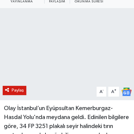
YAYINLANMA
PAYLAŞIM
OKUNMA SÜRESI
BİLİM VE TEKNOLOJİ
OTOMOBİL
KURUMSAL
Paylaş
-
+
A
A
Olay İstanbul’un Eyüpsultan Kemerburgaz-
Hasdal Yolu'nda meydana geldi. Edinilen bilgilere
göre, 34 FP 3251 plakalı seyir halindeki tırın