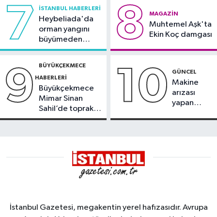
7
8
İSTANBUL HABERLERI
MAGAZIN
Heybeliada'da
Muhtemel Aşk'ta
orman yangını
Ekin Koç damgası
büyümeden
söndürüldü
BÜYÜKÇEKMECE
9
10
GÜNCEL
HABERLERI
Makine
Büyükçekmece
arızası
Mimar Sinan
yapan
Sahil’de toprak
tanker,
kayması
Yalova
Demirleme
Sahası'na
alındı
İstanbul Gazetesi, megakentin yerel hafızasıdır. Avrupa