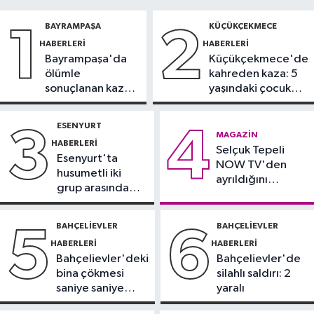
17:06
FIBA Kıtalararası Kupa
BAYRAMPAŞA
KÜÇÜKÇEKMECE
1
2
2026’da yer alacak takımlar belli
HABERLERI
HABERLERI
oldu
Bayrampaşa'da
Küçükçekmece'de
Fatih Haberleri
ölümle
kahreden kaza: 5
16:21
Fatih Belediyesi tarihî
sonuçlanan kaza:
yaşındaki çocuk
çeşmeleri birer birer ayağa
Sürücü
yoğun bakımda
kaldırıyor
gözaltında
ESENYURT
3
4
Spor
MAGAZIN
HABERLERI
16:18
Selçuk Tepeli
Görme Engelli B1 Milli Takımı,
Esenyurt'ta
NOW TV'den
Avrupa Şampiyonası'na Riva'da
husumetli iki
ayrıldığını
hazırlanıyor
grup arasında
duyurdu
Sultangazi Haberleri
silahlı kavga
13:49
Sultangazi’de temel kazısı
BAHÇELIEVLER
BAHÇELIEVLER
5
6
sırasında 2 bina tahliye edildi
HABERLERI
HABERLERI
Bahçelievler'deki
Bahçelievler'de
bina çökmesi
silahlı saldırı: 2
saniye saniye
yaralı
görüntülendi