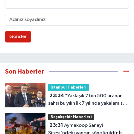
Gönder
Son Haberler
İstanbul Haberleri
23:34
"Yaklaşık 7 bin 500 aranan
şahsı bu yılın ilk 7 yılında yakalamış
durumdayız"
Başakşehir Haberleri
23:31
Aymakoop Sanayi
Sitesi'ndeki yangın söndürüldü: İş