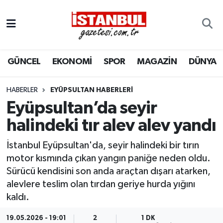
GÜNCEL
Nöbetçi Eczaneler
GÜNCEL
EKONOMİ
SPOR
MAGAZİN
DÜNYA
EKONOMİ
Hava Durumu
İSTANBUL
Trafik Durumu
HABERLER
EYÜPSULTAN HABERLERI
Eyüpsultan’da seyir
DÜNYA
Süper Lig Puan Durumu ve Fikstür
halindeki tır alev alev yandı
SPOR
Tüm Manşetler
İstanbul Eyüpsultan'da, seyir halindeki bir tırın
motor kısmında çıkan yangın paniğe neden oldu.
MAGAZİN
Son Dakika Haberleri
Sürücü kendisini son anda araçtan dışarı atarken,
alevlere teslim olan tırdan geriye hurda yığını
KÜLTÜR SANAT
Haber Arşivi
kaldı.
SAĞLIK
19.05.2026 - 19:01
2
1 DK