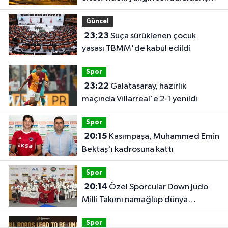
yeri kullanılamaz hale geldi
Güncel
23:23
Suça sürüklenen çocuk
yasası TBMM'de kabul edildi
Spor
23:22
Galatasaray, hazırlık
maçında Villarreal'e 2-1 yenildi
Spor
20:15
Kasımpaşa, Muhammed Emin
Bektaş'ı kadrosuna kattı
Spor
20:14
Özel Sporcular Down Judo
Milli Takımı namağlup dünya
şampiyonu
Spor