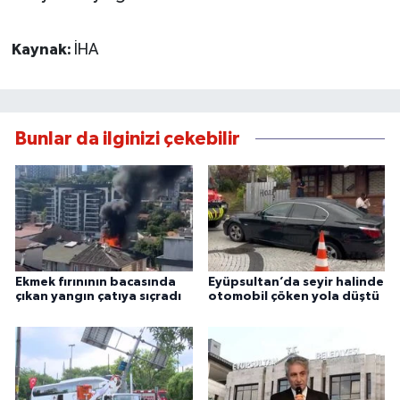
Kaynak:
İHA
Bunlar da ilginizi çekebilir
Ekmek fırınının bacasında
Eyüpsultan’da seyir halinde
çıkan yangın çatıya sıçradı
otomobil çöken yola düştü