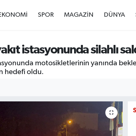
EKONOMİ
SPOR
MAGAZİN
DÜNYA
ıt istasyonunda silahlı saldı
asyonunda motosikletlerinin yanında bekley
n hedefi oldu.