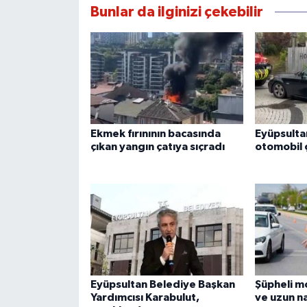
Bunlar da ilginizi çekebilir
Ekmek fırınının bacasında
Eyüpsulta
çıkan yangın çatıya sıçradı
otomobil 
Eyüpsultan Belediye Başkan
Şüpheli m
Yardımcısı Karabulut,
ve uzun na