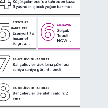
4
Küçükçekmece'de kahreden kaza:
işçi konteynerleri
5 yaşındaki çocuk yoğun bakımda
alevlere teslim oldu
ESENYURT
5
6
MAGAZIN
HABERLERI
Selçuk
Esenyurt'ta
Tepeli
husumetli
NOW
iki grup
TV'den
arasında
ayrıldığını
silahlı
7
duyurdu
kavga
BAHÇELIEVLER HABERLERI
Bahçelievler'deki bina çökmesi
saniye saniye görüntülendi
8
BAHÇELIEVLER HABERLERI
Bahçelievler'de silahlı saldırı: 2
yaralı