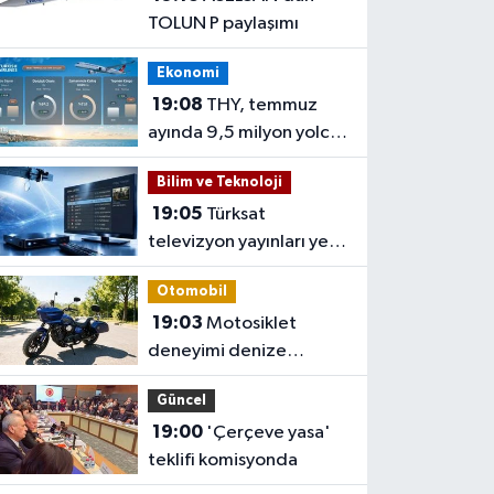
TOLUN P paylaşımı
Ekonomi
19:08
THY, temmuz
ayında 9,5 milyon yolcu
taşıdı
Bilim ve Teknoloji
19:05
Türksat
televizyon yayınları yeni
nesil uydulara taşınıyor
Otomobil
19:03
Motosiklet
deneyimi denize
taşınacak
Güncel
19:00
'Çerçeve yasa'
teklifi komisyonda