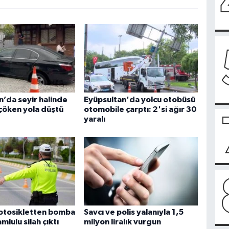
n’da seyir halinde
Eyüpsultan'da yolcu otobüsü
çöken yola düştü
otomobile çarptı: 2'si ağır 30
yaralı
otosikletten bomba
Savcı ve polis yalanıyla 1,5
mlulu silah çıktı
milyon liralık vurgun