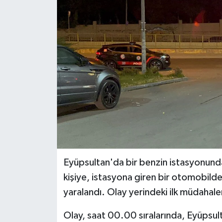
BİLİM VE TEKNOLOJİ
OTOMOBİL
KURUMSAL
Eyüpsultan'da bir benzin istasyonunda
kişiye, istasyona giren bir otomobilden
yaralandı. Olay yerindeki ilk müdahale
Olay, saat 00.00 sıralarında, Eyüpsu