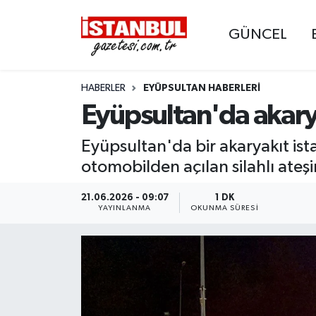
GÜNCEL
GÜNCEL
Nöbetçi Eczaneler
HABERLER
EYÜPSULTAN HABERLERI
EKONOMİ
Hava Durumu
Eyüpsultan'da akaryak
İSTANBUL
Trafik Durumu
Eyüpsultan'da bir akaryakıt ist
DÜNYA
Süper Lig Puan Durumu ve Fikstür
otomobilden açılan silahlı ateşi
SPOR
Tüm Manşetler
21.06.2026 - 09:07
1 DK
YAYINLANMA
OKUNMA SÜRESI
MAGAZİN
Son Dakika Haberleri
KÜLTÜR SANAT
Haber Arşivi
SAĞLIK