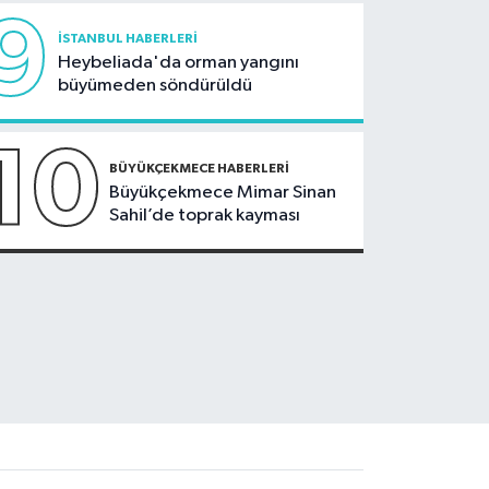
9
İSTANBUL HABERLERI
Heybeliada'da orman yangını
büyümeden söndürüldü
10
BÜYÜKÇEKMECE HABERLERI
Büyükçekmece Mimar Sinan
Sahil’de toprak kayması