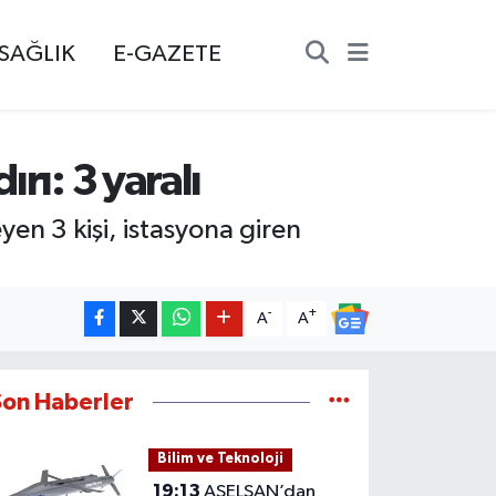
SAĞLIK
E-GAZETE
rı: 3 yaralı
en 3 kişi, istasyona giren
-
+
A
A
Son Haberler
Bilim ve Teknoloji
19:13
ASELSAN’dan