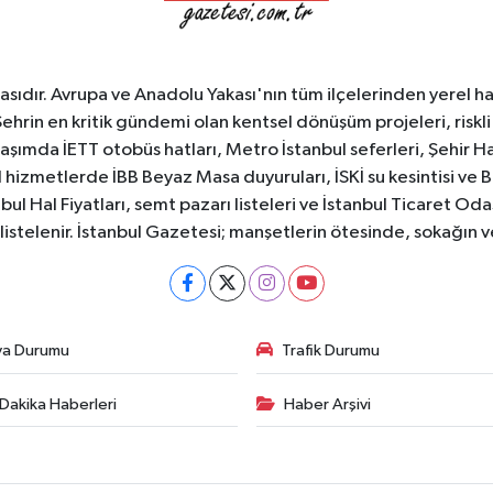
sıdır. Avrupa ve Anadolu Yakası'nın tüm ilçelerinden yerel hab
Şehrin en kritik gündemi olan kentsel dönüşüm projeleri, riskli 
aşımda İETT otobüs hatları, Metro İstanbul seferleri, Şehir Hat
 hizmetlerde İBB Beyaz Masa duyuruları, İSKİ su kesintisi ve 
bul Hal Fiyatları, semt pazarı listeleri ve İstanbul Ticaret Odas
listelenir. İstanbul Gazetesi; manşetlerin ötesinde, sokağın 
va Durumu
Trafik Durumu
Dakika Haberleri
Haber Arşivi