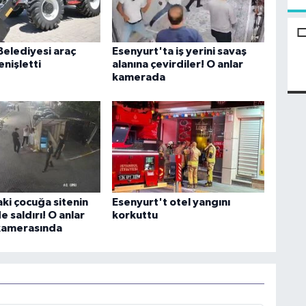
Belediyesi araç
Esenyurt'ta iş yerini savaş
enişletti
alanına çevirdiler! O anlar
kamerada
ki çocuğa sitenin
Esenyurt't otel yangını
 saldırı! O anlar
korkuttu
kamerasında