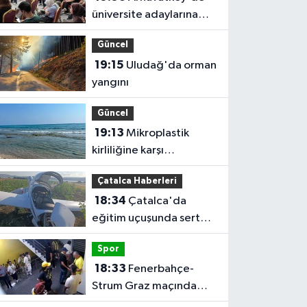
üniversite adaylarına
tercih desteği
Güncel
19:15
Uludağ'da orman
yangını
Güncel
19:13
Mikroplastik
kirliliğine karşı
mücadelenin startı
Çatalca Haberleri
verildi
18:34
Çatalca'da
eğitim uçuşunda sert
iniş yapan uçakta hasar
Spor
oluştu
18:33
Fenerbahçe-
Strum Graz maçında
biletleri karaborsadan