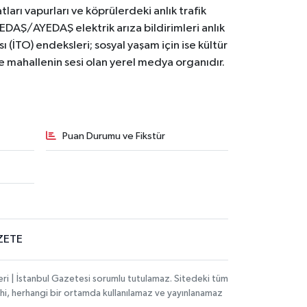
ları vapurları ve köprülerdeki anlık trafik
BEDAŞ/AYEDAŞ elektrik arıza bildirimleri anlık
ı (İTO) endeksleri; sosyal yaşam için ise kültür
ve mahallenin sesi olan yerel medya organıdır.
Puan Durumu ve Fikstür
ZETE
eri | İstanbul Gazetesi sorumlu tutulamaz. Sitedeki tüm
 dahi, herhangi bir ortamda kullanılamaz ve yayınlanamaz