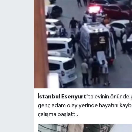
BİLİM VE TEKNOLOJİ
OTOMOBİL
KURUMSAL
İstanbul Esenyurt'
ta evinin önünde p
genç adam olay yerinde hayatını kaybet
çalışma başlattı.