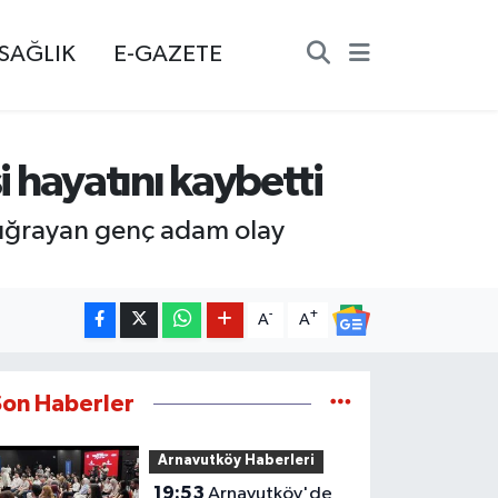
SAĞLIK
E-GAZETE
i hayatını kaybetti
na uğrayan genç adam olay
-
+
A
A
Son Haberler
Arnavutköy Haberleri
19:53
Arnavutköy'de