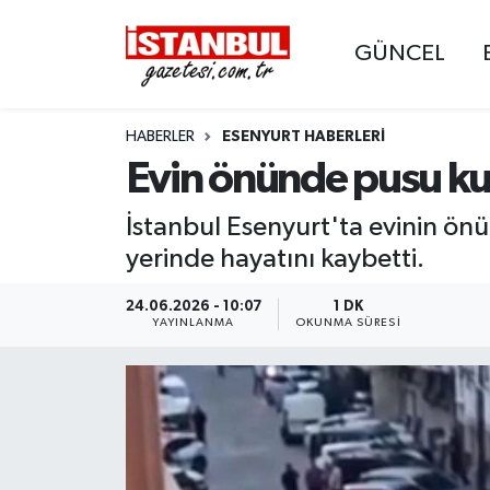
GÜNCEL
GÜNCEL
Nöbetçi Eczaneler
HABERLER
ESENYURT HABERLERI
EKONOMİ
Hava Durumu
Evin önünde pusu kuru
İSTANBUL
Trafik Durumu
İstanbul Esenyurt'ta evinin önü
DÜNYA
Süper Lig Puan Durumu ve Fikstür
yerinde hayatını kaybetti.
SPOR
Tüm Manşetler
24.06.2026 - 10:07
1 DK
YAYINLANMA
OKUNMA SÜRESI
MAGAZİN
Son Dakika Haberleri
KÜLTÜR SANAT
Haber Arşivi
SAĞLIK