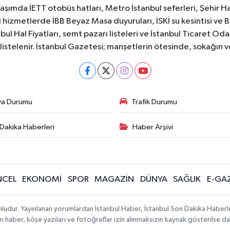
aşımda İETT otobüs hatları, Metro İstanbul seferleri, Şehir Hat
 hizmetlerde İBB Beyaz Masa duyuruları, İSKİ su kesintisi ve 
bul Hal Fiyatları, semt pazarı listeleri ve İstanbul Ticaret Odas
listelenir. İstanbul Gazetesi; manşetlerin ötesinde, sokağın 
va Durumu
Trafik Durumu
Dakika Haberleri
Haber Arşivi
CEL
EKONOMİ
SPOR
MAGAZİN
DÜNYA
SAĞLIK
E-GA
mludur. Yayınlanan yorumlardan İstanbul Haber, İstanbul Son Dakika Haberl
lanan haber, köşe yazıları ve fotoğraflar izin alınmaksızın kaynak gösterilse