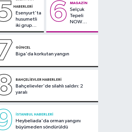
5
6
çevresinde
teslim
MAGAZIN
yapan tanker, Yalova
HABERLERI
bazı yollar
alındı
Selçuk
Demirleme Sahası'na
Esenyurt'ta
kapatılacak
Tepeli
alındı
husumetli
NOW
iki grup
TV'den
arasında
ayrıldığını
silahlı
7
duyurdu
kavga
GÜNCEL
Biga'da korkutan yangın
8
BAHÇELIEVLER HABERLERI
Bahçelievler'de silahlı saldırı: 2
yaralı
9
İSTANBUL HABERLERI
Heybeliada'da orman yangını
büyümeden söndürüldü