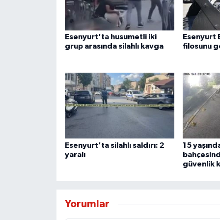
Esenyurt'ta husumetli iki
Esenyurt 
grup arasında silahlı kavga
filosunu g
Esenyurt'ta silahlı saldırı: 2
15 yaşında
yaralı
bahçesinde
güvenlik 
Yorumlar