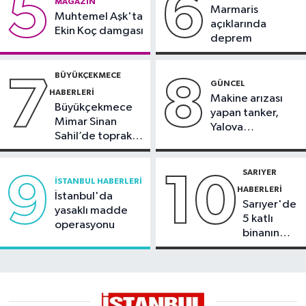
5
6
MAGAZIN
balkonu yıkıldı
Marmaris
Muhtemel Aşk'ta
açıklarında
Ekin Koç damgası
deprem
BÜYÜKÇEKMECE
7
8
GÜNCEL
HABERLERI
Makine arızası
Büyükçekmece
yapan tanker,
Mimar Sinan
Yalova
Sahil’de toprak
Demirleme
kayması
Sahası'na alındı
SARIYER
9
10
İSTANBUL HABERLERI
HABERLERI
İstanbul'da
Sarıyer'de
yasaklı madde
5 katlı
operasyonu
binanın
çatısında
yangın