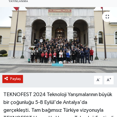
YAYINLANMA
BİLİM VE TEKNOLOJİ
OTOMOBİL
KURUMSAL
Paylaş
-
+
A
A
TEKNOFEST 2024 Teknoloji Yarışmalarının büyük
bir çoğunluğu 5-8 Eylül'de Antalya'da
gerçekleşti. Tam bağımsız Türkiye vizyonuyla