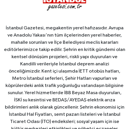
İstanbul Gazetesi, megakentin yerel hafızasıdır. Avrupa
ve Anadolu Yakası'nın tüm ilçelerinden yerel haberler,
mahalle sorunları ve İlçe Belediyesi meclis kararları
editörlerimizce takip edilir. Şehrin en kritik gündemi olan
kentsel dönüşüm projeleri, riskli yapı duyuruları ve
Kandilli verileriyle İstanbul deprem analizi
önceliğimizdir. Kent içi ulaşımda İETT otobüs hatları,
Metro İstanbul seferleri, Şehir Hatları vapurları ve
köprülerdeki anlık trafik yoğunluğu vatandaşın bilgisine
sunulur. Yerel hizmetlerde İBB Beyaz Masa duyuruları,
İSKİ su kesintisi ve BEDAŞ/AYEDAŞ elektrik arıza
bildirimleri anlık olarak güncellenir. Şehrin ekonomisi için
İstanbul Hal Fiyatları, semt pazarı listeleri ve İstanbul
Ticaret Odası (İTO) endeksleri; sosyal yaşam için ise
kültür merkezleri etkinlikleri ve nöbetçi eczaneler