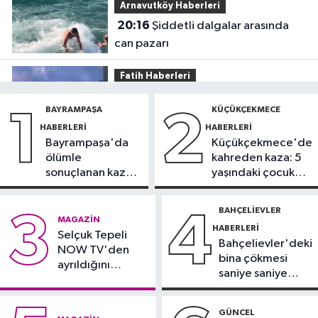
Arnavutköy Haberleri
20:16
Şiddetli dalgalar arasında
can pazarı
Fatih Haberleri
19:52
Fatih'te polise bıçakla saldırı
BAYRAMPAŞA
KÜÇÜKÇEKMECE
1
2
kamerada
HABERLERI
HABERLERI
Bayrampaşa'da
Küçükçekmece'de
Güncel
ölümle
kahreden kaza: 5
17:58
Edirne'de anız yangını
sonuçlanan kaza:
yaşındaki çocuk
ormana sıçradı
Sürücü
yoğun bakımda
gözaltında
BAHÇELIEVLER
3
4
Güncel
MAGAZIN
HABERLERI
17:46
Selçuk Tepeli
Kahramanmaraş'ta çıkan
Bahçelievler'deki
NOW TV'den
orman yangını söndürüldü
bina çökmesi
ayrıldığını
saniye saniye
duyurdu
Güngören Haberleri
görüntülendi
17:23
Güngören’de 5 katlı binanın
GÜNCEL