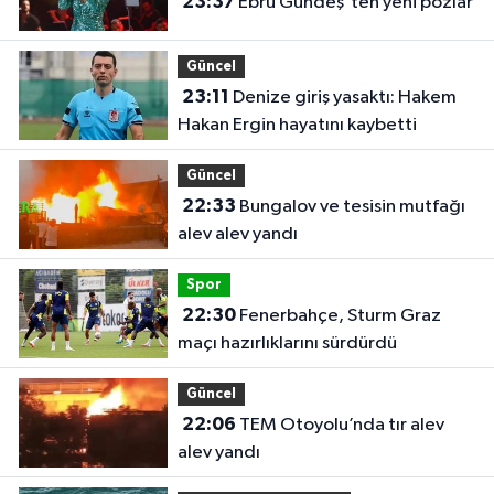
23:37
Ebru Gündeş'ten yeni pozlar
Güncel
23:11
Denize giriş yasaktı: Hakem
Hakan Ergin hayatını kaybetti
Güncel
22:33
Bungalov ve tesisin mutfağı
alev alev yandı
Spor
22:30
Fenerbahçe, Sturm Graz
maçı hazırlıklarını sürdürdü
Güncel
22:06
TEM Otoyolu’nda tır alev
alev yandı