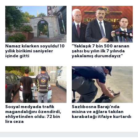
Namaz kılarken soyuldu! 10
"Yaklaşık 7 bin 500 aranan
yıllık birikimi saniyeler
şahsı bu yılın ilk 7 yılında
içinde gitti
yakalamış durumdayız"
Sosyal medyada trafik
Sazlıbosna Barajı’nda
magandalığını özendirdi,
misina ve ağlara takılan
ehliyetinden oldu: 72 bin
karabatağı itfaiye kurtardı
lira ceza