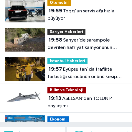
Otomobil
19:59
Togg'un servis ağı hızla
büyüyor
Sarıyer Haberleri
19:58
Sarıyer’de şarampole
devrilen hafriyat kamyonunun
şoförü yaralandı
İstanbul Haberleri
19:57
Eyüpsultan'da trafikte
tartıştığı sürücünün önünü kesip
tehdit eden saldırgana 180 bin lira
Bilim ve Teknoloji
ceza
19:13
ASELSAN’dan TOLUN P
paylaşımı
Ekonomi
19:08
THY, temmuz ayında 9,5