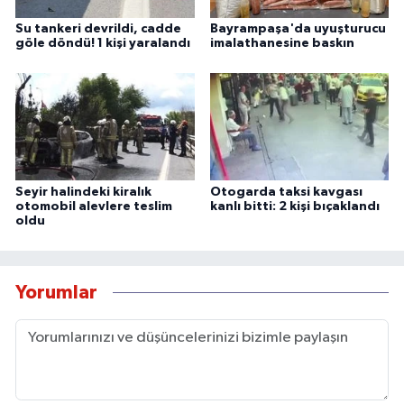
Su tankeri devrildi, cadde
Bayrampaşa'da uyuşturucu
göle döndü! 1 kişi yaralandı
imalathanesine baskın
Seyir halindeki kiralık
Otogarda taksi kavgası
otomobil alevlere teslim
kanlı bitti: 2 kişi bıçaklandı
oldu
Yorumlar