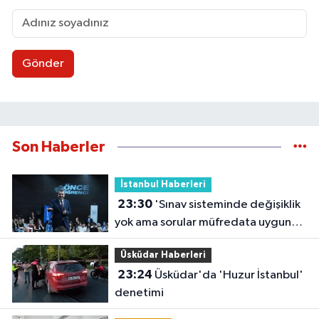
Gönder
Son Haberler
İstanbul Haberleri
23:30
'Sınav sisteminde değişiklik
yok ama sorular müfredata uygun
hale gelecek'
Üsküdar Haberleri
23:24
Üsküdar'da 'Huzur İstanbul'
denetimi