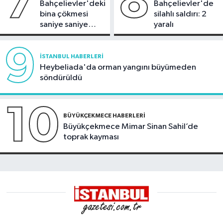
7
8
Bahçelievler'deki
Bahçelievler'de
bina çökmesi
silahlı saldırı: 2
saniye saniye
yaralı
görüntülendi
9
İSTANBUL HABERLERI
Heybeliada'da orman yangını büyümeden
söndürüldü
10
BÜYÜKÇEKMECE HABERLERI
Büyükçekmece Mimar Sinan Sahil’de
toprak kayması