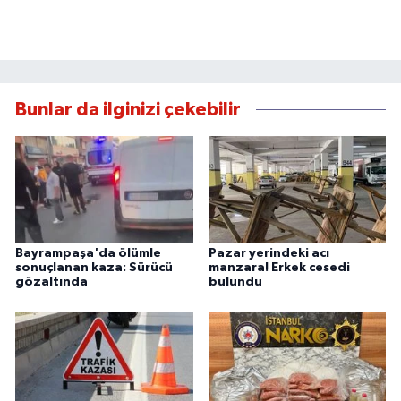
Bunlar da ilginizi çekebilir
Bayrampaşa'da ölümle
Pazar yerindeki acı
sonuçlanan kaza: Sürücü
manzara! Erkek cesedi
gözaltında
bulundu