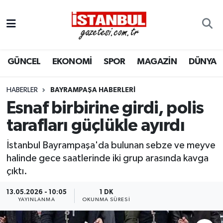
GÜNCEL
Nöbetçi Eczaneler
GÜNCEL
EKONOMİ
SPOR
MAGAZİN
DÜNYA
EKONOMİ
Hava Durumu
İSTANBUL
Trafik Durumu
HABERLER
BAYRAMPAŞA HABERLERI
Esnaf birbirine girdi, polis
DÜNYA
Süper Lig Puan Durumu ve Fikstür
tarafları güçlükle ayırdı
SPOR
Tüm Manşetler
İstanbul Bayrampaşa'da bulunan sebze ve meyve
halinde gece saatlerinde iki grup arasında kavga
MAGAZİN
Son Dakika Haberleri
çıktı.
KÜLTÜR SANAT
Haber Arşivi
13.05.2026 - 10:05
1 DK
YAYINLANMA
OKUNMA SÜRESI
SAĞLIK