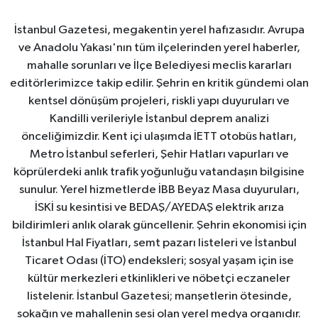
İstanbul Gazetesi, megakentin yerel hafızasıdır. Avrupa
ve Anadolu Yakası'nın tüm ilçelerinden yerel haberler,
mahalle sorunları ve İlçe Belediyesi meclis kararları
editörlerimizce takip edilir. Şehrin en kritik gündemi olan
kentsel dönüşüm projeleri, riskli yapı duyuruları ve
Kandilli verileriyle İstanbul deprem analizi
önceliğimizdir. Kent içi ulaşımda İETT otobüs hatları,
Metro İstanbul seferleri, Şehir Hatları vapurları ve
köprülerdeki anlık trafik yoğunluğu vatandaşın bilgisine
sunulur. Yerel hizmetlerde İBB Beyaz Masa duyuruları,
İSKİ su kesintisi ve BEDAŞ/AYEDAŞ elektrik arıza
bildirimleri anlık olarak güncellenir. Şehrin ekonomisi için
İstanbul Hal Fiyatları, semt pazarı listeleri ve İstanbul
Ticaret Odası (İTO) endeksleri; sosyal yaşam için ise
kültür merkezleri etkinlikleri ve nöbetçi eczaneler
listelenir. İstanbul Gazetesi; manşetlerin ötesinde,
sokağın ve mahallenin sesi olan yerel medya organıdır.