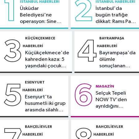
1
2
İSTANBUL HABERLERI
İSTANBUL HABERLERI
milyon yolcu taşıdı
Üsküdar
İstanbul'da
Belediyesi'ne
bugün trafiğe
Bilim ve Teknoloji
operasyon: Sinem
dikkat: Rams Park
19:05
Türksat televizyon yayınları
Dedetaş'a
çevresinde bazı
yeni nesil uydulara taşınıyor
tutuklama talebi
yollar kapatılacak
KÜÇÜKÇEKMECE
BAYRAMPAŞA
3
4
HABERLERI
HABERLERI
Otomobil
Küçükçekmece'de
Bayrampaşa'da
19:03
Motosiklet deneyimi denize
kahreden kaza: 5
ölümle
taşınacak
yaşındaki çocuk
sonuçlanan
yoğun bakımda
kaza: Sürücü
Güncel
gözaltında
ESENYURT
5
6
19:00
'Çerçeve yasa' teklifi
MAGAZIN
HABERLERI
Selçuk Tepeli
komisyonda
Esenyurt'ta
NOW TV'den
husumetli iki grup
ayrıldığını
arasında silahlı
duyurdu
kavga
BAHÇELIEVLER
BAHÇELIEVLER
HABERLERI
HABERLERI