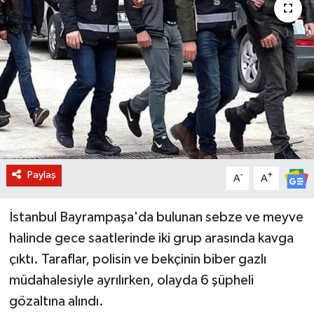
BİLİM VE TEKNOLOJİ
OTOMOBİL
KURUMSAL
Paylaş
-
+
A
A
İstanbul Bayrampaşa'da bulunan sebze ve meyve
halinde gece saatlerinde iki grup arasında kavga
çıktı. Taraflar, polisin ve bekçinin biber gazlı
müdahalesiyle ayrılırken, olayda 6 şüpheli
gözaltına alındı.