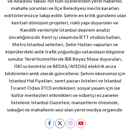
ve Anadolu Yakası'nın tüm ilçelerinden yerel haberler,
mahalle sorunları ve İlçe Belediyesi meclis kararları
editörlerimizce takip edilir. Şehrin en kritik gündemi olan
kentsel dönüşüm projeleri, riskli yapı duyuruları ve
Kandilli verileriyle İstanbul deprem analizi
önceliğimizdir. Kent içi ulaşımda İETT otobüs hatları,
Metro İstanbul seferleri, Şehir Hatları vapurları ve
köprülerdeki anlık trafik yoğunluğu vatandaşın bilgisine
sunulur. Yerel hizmetlerde İBB Beyaz Masa duyuruları,
İSKİ su kesintisi ve BEDAŞ/AYEDAŞ elektrik arıza
bildirimleri anlık olarak güncellenir. Şehrin ekonomisi için
İstanbul Hal Fiyatları, semt pazarı listeleri ve İstanbul
Ticaret Odası (İTO) endeksleri; sosyal yaşam için ise
kültür merkezleri etkinlikleri ve nöbetçi eczaneler
listelenir. İstanbul Gazetesi; manşetlerin ötesinde,
sokağın ve mahallenin sesi olan yerel medya organıdır.