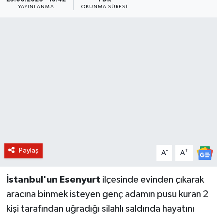
YAYINLANMA
OKUNMA SÜRESI
BİLİM VE TEKNOLOJİ
OTOMOBİL
KURUMSAL
Paylaş
-
+
A
A
İstanbul'un Esenyurt
ilçesinde evinden çıkarak
aracına binmek isteyen genç adamın pusu kuran 2
kişi tarafından uğradığı silahlı saldırıda hayatını