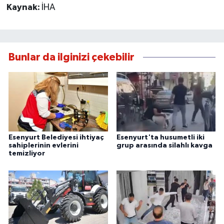
Kaynak:
İHA
Bunlar da ilginizi çekebilir
Esenyurt Belediyesi ihtiyaç
Esenyurt'ta husumetli iki
sahiplerinin evlerini
grup arasında silahlı kavga
temizliyor