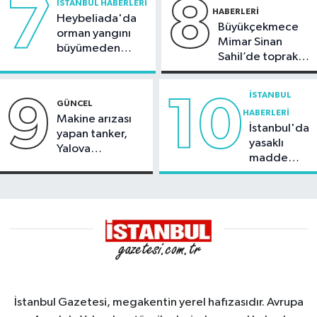
7
8
İSTANBUL HABERLERI
HABERLERI
Heybeliada'da
Büyükçekmece
orman yangını
Mimar Sinan
büyümeden
Sahil’de toprak
söndürüldü
kayması
İSTANBUL
9
10
GÜNCEL
HABERLERI
Makine arızası
İstanbul'da
yapan tanker,
yasaklı
Yalova
madde
Demirleme
operasyonu
Sahası'na alındı
İstanbul Gazetesi, megakentin yerel hafızasıdır. Avrupa