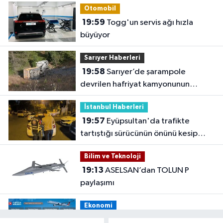
Otomobil
19:59
Togg'un servis ağı hızla
büyüyor
Sarıyer Haberleri
19:58
Sarıyer’de şarampole
devrilen hafriyat kamyonunun
şoförü yaralandı
İstanbul Haberleri
19:57
Eyüpsultan'da trafikte
tartıştığı sürücünün önünü kesip
tehdit eden saldırgana 180 bin lira
Bilim ve Teknoloji
ceza
19:13
ASELSAN’dan TOLUN P
paylaşımı
Ekonomi
19:08
THY, temmuz ayında 9,5