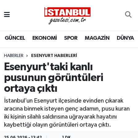
GÜNCEL
Nöbetçi Eczaneler
GÜNCEL
EKONOMİ
SPOR
MAGAZİN
DÜNYA
EKONOMİ
Hava Durumu
İSTANBUL
Trafik Durumu
HABERLER
ESENYURT HABERLERI
Esenyurt'taki kanlı
DÜNYA
Süper Lig Puan Durumu ve Fikstür
pusunun görüntüleri
ortaya çıktı
SPOR
Tüm Manşetler
İstanbul’un Esenyurt ilçesinde evinden çıkarak
MAGAZİN
Son Dakika Haberleri
aracına binmek isteyen genç adamın, pusu kuran
iki kişinin silahlı saldırısına uğrayarak hayatını
KÜLTÜR SANAT
Haber Arşivi
kaybettiği olayın görüntüleri ortaya çıktı.
SAĞLIK
25.06.2026 - 13:42
1 DK