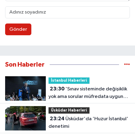
Gönder
Son Haberler
İstanbul Haberleri
23:30
'Sınav sisteminde değişiklik
yok ama sorular müfredata uygun
hale gelecek'
Üsküdar Haberleri
23:24
Üsküdar'da 'Huzur İstanbul'
denetimi