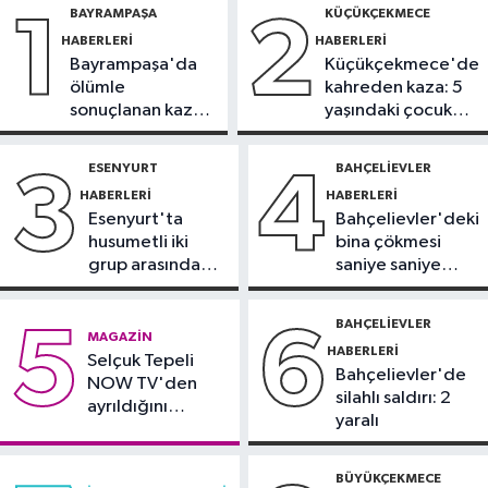
BAYRAMPAŞA
KÜÇÜKÇEKMECE
1
2
milyon yolcu taşıdı
HABERLERI
HABERLERI
Bayrampaşa'da
Küçükçekmece'de
Bilim ve Teknoloji
ölümle
kahreden kaza: 5
19:05
Türksat televizyon yayınları
sonuçlanan kaza:
yaşındaki çocuk
yeni nesil uydulara taşınıyor
Sürücü
yoğun bakımda
gözaltında
ESENYURT
BAHÇELIEVLER
3
4
Otomobil
HABERLERI
HABERLERI
19:03
Motosiklet deneyimi denize
Esenyurt'ta
Bahçelievler'deki
taşınacak
husumetli iki
bina çökmesi
grup arasında
saniye saniye
Güncel
silahlı kavga
görüntülendi
19:00
'Çerçeve yasa' teklifi
BAHÇELIEVLER
5
6
MAGAZIN
komisyonda
HABERLERI
Selçuk Tepeli
Bahçelievler'de
NOW TV'den
silahlı saldırı: 2
ayrıldığını
yaralı
duyurdu
BÜYÜKÇEKMECE