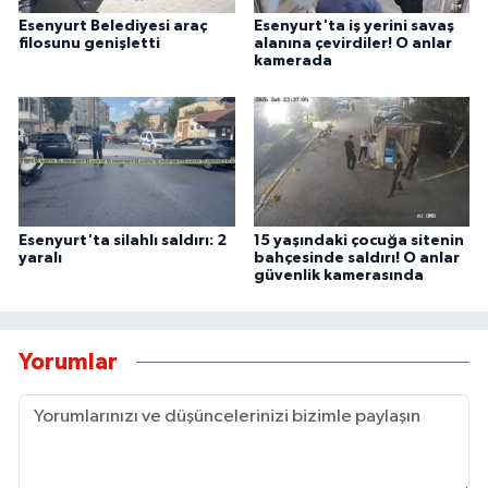
Esenyurt Belediyesi araç
Esenyurt'ta iş yerini savaş
filosunu genişletti
alanına çevirdiler! O anlar
kamerada
Esenyurt'ta silahlı saldırı: 2
15 yaşındaki çocuğa sitenin
yaralı
bahçesinde saldırı! O anlar
güvenlik kamerasında
Yorumlar