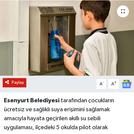
BİLİM VE TEKNOLOJİ
OTOMOBİL
KURUMSAL
Paylaş
-
+
A
A
Esenyurt Belediyesi
tarafından çocukların
ücretsiz ve sağlıklı suya erişimini sağlamak
amacıyla hayata geçirilen akıllı su sebili
uygulaması, ilçedeki 5 okulda pilot olarak