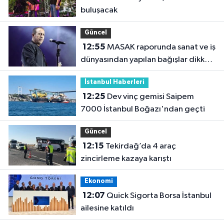
buluşacak
Güncel
12:55
MASAK raporunda sanat ve iş
dünyasından yapılan bağışlar dikkat
çekti
İstanbul Haberleri
12:25
Dev vinç gemisi Saipem
7000 İstanbul Boğazı'ndan geçti
Güncel
12:15
Tekirdağ’da 4 araç
zincirleme kazaya karıştı
Ekonomi
12:07
Quick Sigorta Borsa İstanbul
ailesine katıldı