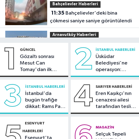
Bahçelievler Haberleri
11:35
Bahçelievler'deki bina
çökmesi saniye saniye görüntülendi
Arnavutköy Haberleri
11:05
Arnavutköy'de sosyal
1
2
GÜNCEL
İSTANBUL HABERLERI
konutlar hızla yükseliyor
Gözaltı sonrası
Üsküdar
Mesut Can
Belediyesi'ne
Sağlık
Tomay'dan ilk
operasyon:
10:46
Uzmandan botoks uyarısı!
açıklama
Sinem Dedetaş'a
tutuklama talebi
3
4
İSTANBUL HABERLERI
SARIYER HABERLERI
Sultangazi Haberleri
İstanbul'da
Eren Kaşıkçı'nın
10:30
Yayaya çarpmamak için kırdı,
bugün trafiğe
cenazesi ailesi
dikkat: Rams Park
tarafından teslim
trafik ışığına çarptı
çevresinde bazı
alındı
yollar kapatılacak
Bahçelievler Haberleri
ESENYURT
5
6
MAGAZIN
09:43
Bahçelievler'de inşaat
HABERLERI
Selçuk Tepeli
kazısından tarihi yapı çıktı
Esenyurt'ta