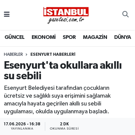
GÜNCEL
Nöbetçi Eczaneler
GÜNCEL
EKONOMİ
SPOR
MAGAZİN
DÜNYA
EKONOMİ
Hava Durumu
İSTANBUL
Trafik Durumu
HABERLER
ESENYURT HABERLERI
Esenyurt'ta okullara akıllı
DÜNYA
Süper Lig Puan Durumu ve Fikstür
su sebili
SPOR
Tüm Manşetler
Esenyurt Belediyesi tarafından çocukların
ücretsiz ve sağlıklı suya erişimini sağlamak
MAGAZİN
Son Dakika Haberleri
amacıyla hayata geçirilen akıllı su sebili
uygulaması, okulda uygulanmaya başladı.
KÜLTÜR SANAT
Haber Arşivi
17.06.2026 - 16:38
2 DK
YAYINLANMA
OKUNMA SÜRESI
SAĞLIK