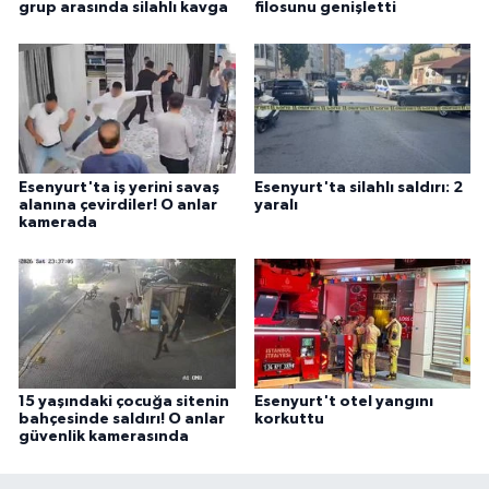
grup arasında silahlı kavga
filosunu genişletti
Esenyurt'ta iş yerini savaş
Esenyurt'ta silahlı saldırı: 2
alanına çevirdiler! O anlar
yaralı
kamerada
15 yaşındaki çocuğa sitenin
Esenyurt't otel yangını
bahçesinde saldırı! O anlar
korkuttu
güvenlik kamerasında