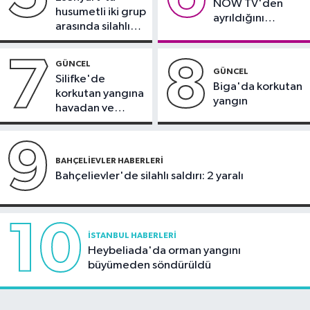
NOW TV'den
husumetli iki grup
ayrıldığını
arasında silahlı
duyurdu
kavga
7
8
GÜNCEL
GÜNCEL
Silifke'de
Biga'da korkutan
korkutan yangına
yangın
havadan ve
karadan
müdahale
9
BAHÇELIEVLER HABERLERI
Bahçelievler'de silahlı saldırı: 2 yaralı
10
İSTANBUL HABERLERI
Heybeliada'da orman yangını
büyümeden söndürüldü