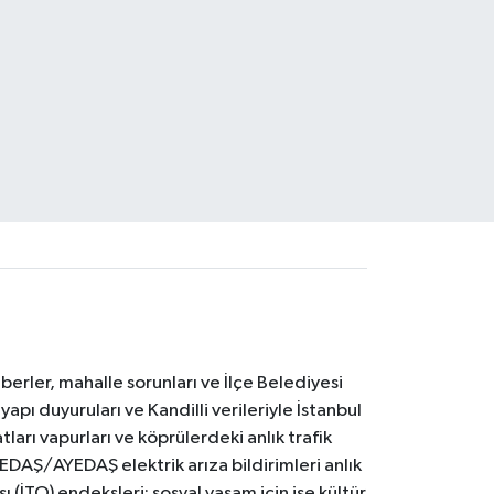
erler, mahalle sorunları ve İlçe Belediyesi
yapı duyuruları ve Kandilli verileriyle İstanbul
ları vapurları ve köprülerdeki anlık trafik
BEDAŞ/AYEDAŞ elektrik arıza bildirimleri anlık
ı (İTO) endeksleri; sosyal yaşam için ise kültür