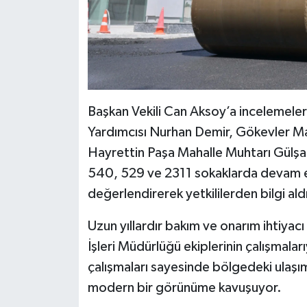
Başkan Vekili Can Aksoy’a incelemeler
Yardımcısı Nurhan Demir, Gökevler Ma
Hayrettin Paşa Mahalle Muhtarı Gülşah
540, 529 ve 2311 sokaklarda devam ed
değerlendirerek yetkililerden bilgi ald
Uzun yıllardır bakım ve onarım ihtiyac
İşleri Müdürlüğü ekiplerinin çalışmalar
çalışmaları sayesinde bölgedeki ulaşım
modern bir görünüme kavuşuyor.