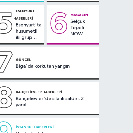
dikkat:
ailesi
Rams Park
tarafından
18:42
TAYK - Eker
ESENYURT
5
6
çevresinde
teslim
MAGAZIN
Olympos Regatta için
HABERLERI
bazı yollar
alındı
Selçuk
geri sayım başladı
Esenyurt'ta
kapatılacak
Tepeli
husumetli
NOW
iki grup
TV'den
arasında
ayrıldığını
silahlı
7
duyurdu
kavga
GÜNCEL
Biga'da korkutan yangın
8
BAHÇELIEVLER HABERLERI
Bahçelievler'de silahlı saldırı: 2
yaralı
İSTANBUL HABERLERI