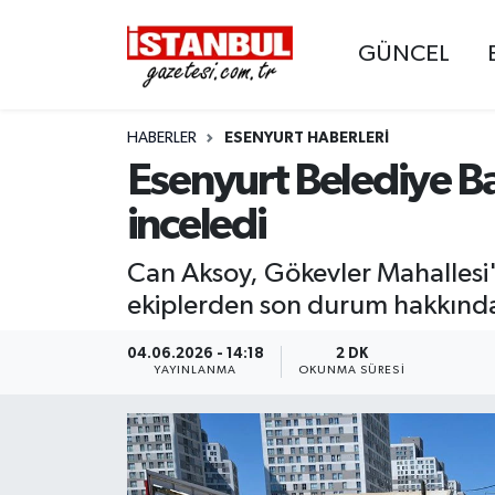
GÜNCEL
GÜNCEL
Nöbetçi Eczaneler
HABERLER
ESENYURT HABERLERI
EKONOMİ
Hava Durumu
Esenyurt Belediye Baş
İSTANBUL
Trafik Durumu
inceledi
DÜNYA
Süper Lig Puan Durumu ve Fikstür
Can Aksoy, Gökevler Mahallesi
ekiplerden son durum hakkında 
SPOR
Tüm Manşetler
04.06.2026 - 14:18
2 DK
MAGAZİN
Son Dakika Haberleri
YAYINLANMA
OKUNMA SÜRESI
KÜLTÜR SANAT
Haber Arşivi
SAĞLIK