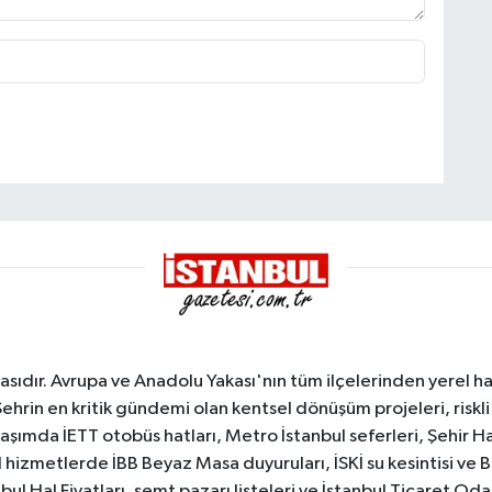
sıdır. Avrupa ve Anadolu Yakası'nın tüm ilçelerinden yerel hab
Şehrin en kritik gündemi olan kentsel dönüşüm projeleri, riskli 
aşımda İETT otobüs hatları, Metro İstanbul seferleri, Şehir Hat
 hizmetlerde İBB Beyaz Masa duyuruları, İSKİ su kesintisi ve 
bul Hal Fiyatları, semt pazarı listeleri ve İstanbul Ticaret Odas