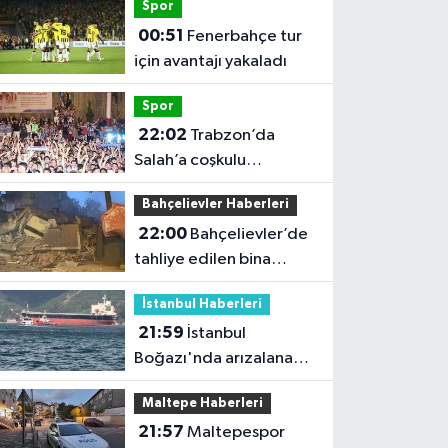
Spor
00:51
Fenerbahçe tur
için avantajı yakaladı
Spor
22:02
Trabzon’da
Salah’a coşkulu
karşılama
Bahçelievler Haberleri
22:00
Bahçelievler’de
tahliye edilen bina
çöktü
İstanbul Haberleri
21:59
İstanbul
Boğazı'nda arızalanan
gemi çekildi; trafik
Maltepe Haberleri
yeniden açıldı
21:57
Maltepespor