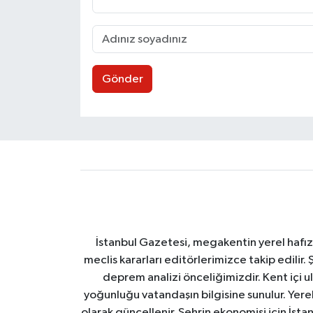
Gönder
İstanbul Gazetesi, megakentin yerel hafıza
meclis kararları editörlerimizce takip edilir. 
deprem analizi önceliğimizdir. Kent içi ul
yoğunluğu vatandaşın bilgisine sunulur. Yerel
olarak güncellenir. Şehrin ekonomisi için İstan