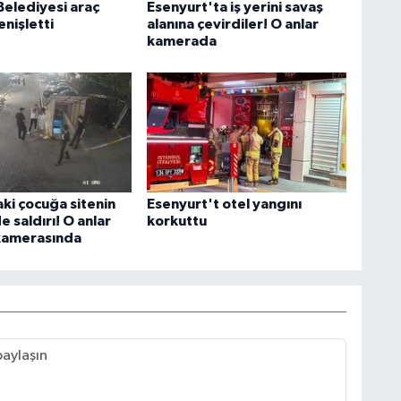
Belediyesi araç
Esenyurt'ta iş yerini savaş
enişletti
alanına çevirdiler! O anlar
kamerada
ki çocuğa sitenin
Esenyurt't otel yangını
 saldırı! O anlar
korkuttu
kamerasında