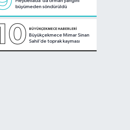
9
Heybeliada'da orman yangını
büyümeden söndürüldü
10
BÜYÜKÇEKMECE HABERLERI
Büyükçekmece Mimar Sinan
Sahil’de toprak kayması