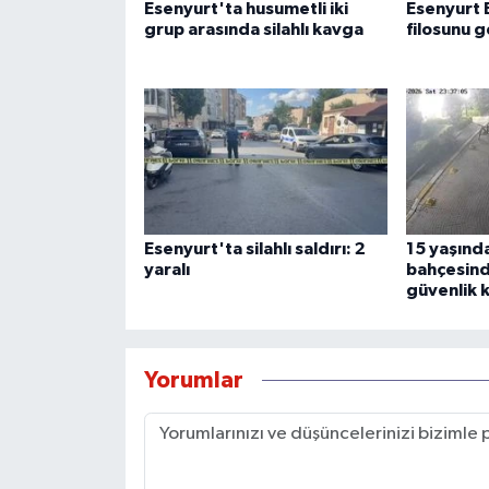
Esenyurt'ta husumetli iki
Esenyurt 
grup arasında silahlı kavga
filosunu g
Esenyurt'ta silahlı saldırı: 2
15 yaşında
yaralı
bahçesinde
güvenlik 
Yorumlar