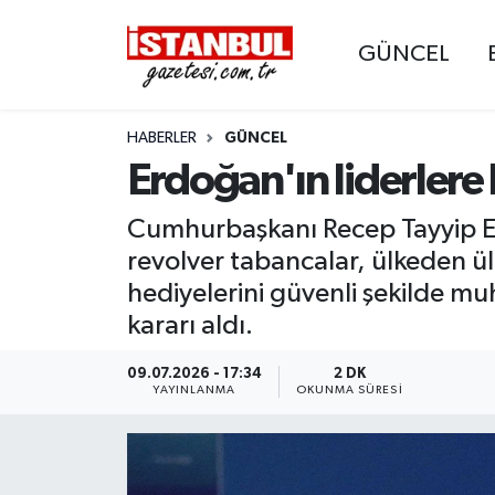
GÜNCEL
GÜNCEL
Nöbetçi Eczaneler
HABERLER
GÜNCEL
EKONOMİ
Hava Durumu
Erdoğan'ın liderlere
İSTANBUL
Trafik Durumu
Cumhurbaşkanı Recep Tayyip Erd
DÜNYA
Süper Lig Puan Durumu ve Fikstür
revolver tabancalar, ülkeden ül
hediyelerini güvenli şekilde muh
SPOR
Tüm Manşetler
kararı aldı.
MAGAZİN
Son Dakika Haberleri
09.07.2026 - 17:34
2 DK
YAYINLANMA
OKUNMA SÜRESI
KÜLTÜR SANAT
Haber Arşivi
SAĞLIK