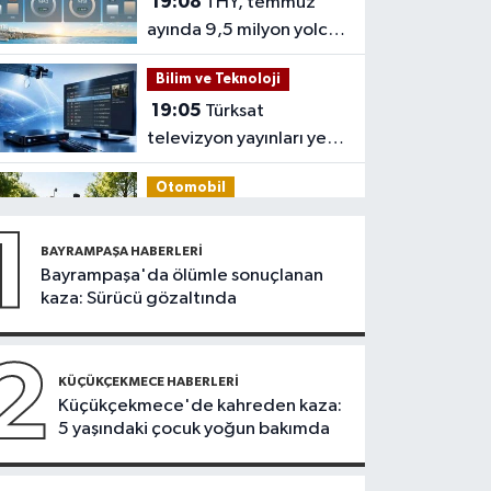
19:08
THY, temmuz
ayında 9,5 milyon yolcu
taşıdı
Bilim ve Teknoloji
19:05
Türksat
televizyon yayınları yeni
nesil uydulara taşınıyor
Otomobil
19:03
Motosiklet
1
deneyimi denize
BAYRAMPAŞA HABERLERI
taşınacak
Bayrampaşa'da ölümle sonuçlanan
Güncel
kaza: Sürücü gözaltında
19:00
'Çerçeve yasa'
teklifi komisyonda
2
KÜÇÜKÇEKMECE HABERLERI
Spor
Küçükçekmece'de kahreden kaza:
5 yaşındaki çocuk yoğun bakımda
18:59
Hamza Yerlikaya:
2028 Olimpiyatları'nda
modern pentatlonda