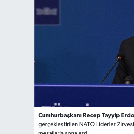
BİLİM VE TEKNOLOJİ
OTOMOBİL
KURUMSAL
Cumhurbaşkanı Recep Tayyip Erd
gerçekleştirilen NATO Liderler Zirves
mesajlarla sona erdi.