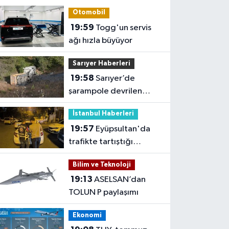
Otomobil
19:59
Togg'un servis
ağı hızla büyüyor
Sarıyer Haberleri
19:58
Sarıyer’de
şarampole devrilen
hafriyat kamyonunun
İstanbul Haberleri
şoförü yaralandı
19:57
Eyüpsultan'da
trafikte tartıştığı
sürücünün önünü kesip
Bilim ve Teknoloji
tehdit eden saldırgana
19:13
ASELSAN’dan
180 bin lira ceza
TOLUN P paylaşımı
Ekonomi