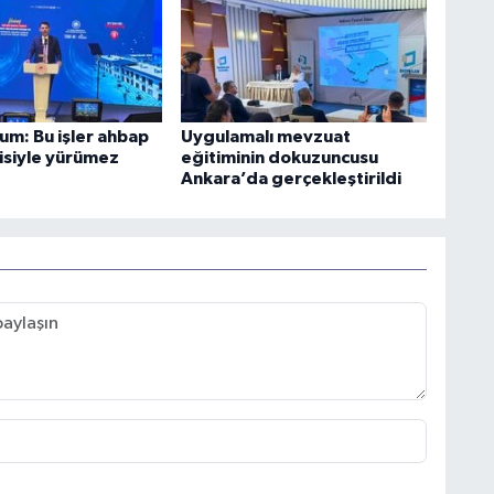
um: Bu işler ahbap
Uygulamalı mevzuat
kisiyle yürümez
eğitiminin dokuzuncusu
Ankara’da gerçekleştirildi