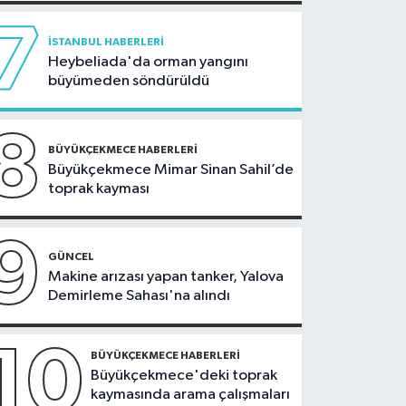
7
İSTANBUL HABERLERI
Heybeliada'da orman yangını
büyümeden söndürüldü
8
BÜYÜKÇEKMECE HABERLERI
Büyükçekmece Mimar Sinan Sahil’de
toprak kayması
9
GÜNCEL
Makine arızası yapan tanker, Yalova
Demirleme Sahası'na alındı
10
BÜYÜKÇEKMECE HABERLERI
Büyükçekmece'deki toprak
kaymasında arama çalışmaları