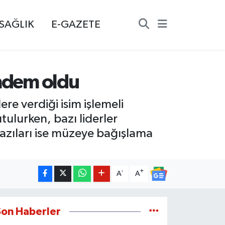
SAĞLIK
E-GAZETE
ündem oldu
e verdiği isim işlemeli
tulurken, bazı liderler
 bazıları ise müzeye bağışlama
-
+
A
A
Son Haberler