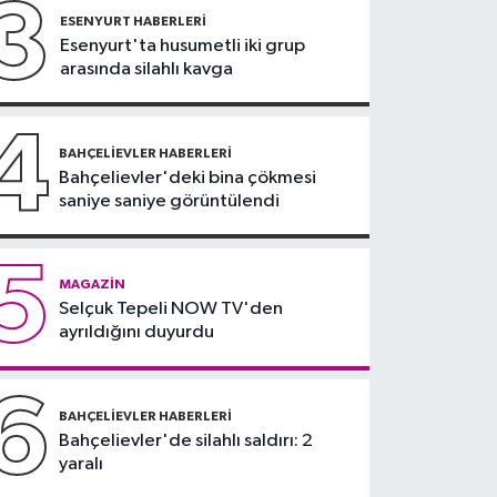
3
İstanbul Haberleri
ESENYURT HABERLERI
büyük başarılar elde
Esenyurt'ta husumetli iki grup
18:44
Kireçburnu Sahili
edeceğiz
arasında silahlı kavga
Antalya plajlarını
aratmadı
4
BAHÇELIEVLER HABERLERI
Bahçelievler'deki bina çökmesi
saniye saniye görüntülendi
5
MAGAZIN
Selçuk Tepeli NOW TV'den
ayrıldığını duyurdu
6
BAHÇELIEVLER HABERLERI
Bahçelievler'de silahlı saldırı: 2
yaralı