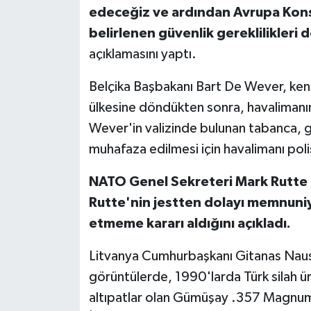
edeceğiz ve ardından Avrupa Kons
belirlenen güvenlik gereklilikler
açıklamasını yaptı.
Belçika Başbakanı Bart De Wever, kend
ülkesine döndükten sonra, havalimanın
Wever'in valizinde bulunan tabanca, ge
muhafaza edilmesi için havalimanı polis
NATO Genel Sekreteri Mark Rutte is
Rutte'nin jestten dolayı memnuni
etmeme kararı aldığını açıkladı.
Litvanya Cumhurbaşkanı Gitanas Nause
görüntülerde, 1990'larda Türk silah ür
altıpatlar olan Gümüşay .357 Magnum 