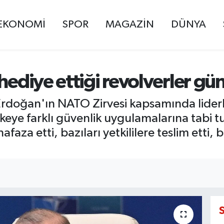
EKONOMİ
SPOR
MAGAZİN
DÜNYA
 hediye ettiği revolverler g
oğan'ın NATO Zirvesi kapsamında liderler
keye farklı güvenlik uygulamalarına tabi tu
afaza etti, bazıları yetkililere teslim etti,