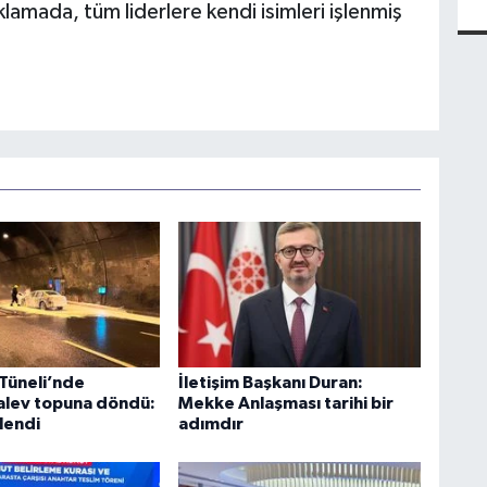
lamada, tüm liderlere kendi isimleri işlenmiş
 Tüneli’nde
İletişim Başkanı Duran:
alev topuna döndü:
Mekke Anlaşması tarihi bir
tlendi
adımdır