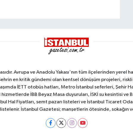
sıdır. Avrupa ve Anadolu Yakası'nın tüm ilçelerinden yerel hab
Şehrin en kritik gündemi olan kentsel dönüşüm projeleri, riskli 
aşımda İETT otobüs hatları, Metro İstanbul seferleri, Şehir Hat
 hizmetlerde İBB Beyaz Masa duyuruları, İSKİ su kesintisi ve 
bul Hal Fiyatları, semt pazarı listeleri ve İstanbul Ticaret Odas
listelenir. İstanbul Gazetesi; manşetlerin ötesinde, sokağın 