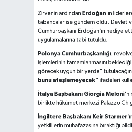
Zirvenin ardından
Erdoğan
'ın liderle
tabancalar ise gündem oldu. Devlet v
Cumhurbaşkanı Erdoğan'ın hediye ettiğ
uygulamalarına tabi tutuldu.
Polonya Cumhurbaşkanlığı
, revolv
işlemlerinin tamamlanmasını beklediğini
görecek uygun bir yerde" tutulacağını
bunu ateşlemeyecek"
ifadeleri kulla
İtalya Başbakanı Giorgia Meloni
'ni
birlikte hükümet merkezi Palazzo Chigi
İngiltere Başbakanı Keir Starmer
'ı
yetkililerin muhafazasına bıraktığı bil