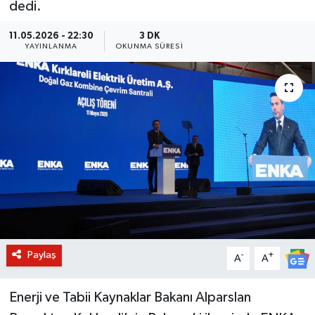
dedi.
BİLİM VE TEKNOLOJİ
11.05.2026 - 22:30
3 DK
YAYINLANMA
OKUNMA SÜRESI
OTOMOBİL
KURUMSAL
Paylaş
-
+
A
A
Enerji ve Tabii Kaynaklar Bakanı Alparslan