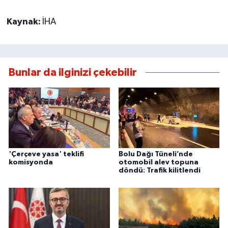
Kaynak:
İHA
Bunlar da ilginizi çekebilir
'Çerçeve yasa' teklifi
Bolu Dağı Tüneli’nde
komisyonda
otomobil alev topuna
döndü: Trafik kilitlendi