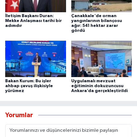
İletişim Başkanı Duran:
Çanakkale'de orman
Mekke Anlaşması tarihi bir
yangınlarının bilançosu
adımdır
ağır: 541 hektar zarar
gördü
Bakan Kurum: Bu işler
Uygulamalı mevzuat
ahbap çavuş ilişkisiyle
eğitiminin dokuzuncusu
yürümez
Ankara’da gerçekleştirildi
Yorumlar