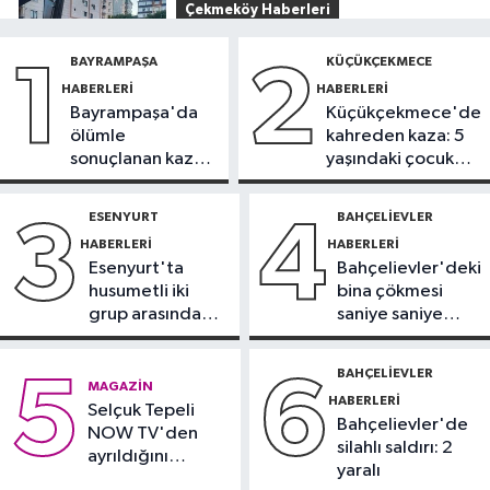
Çekmeköy Haberleri
08:40
İstinat duvarı yıkılan inşaatın
BAYRAMPAŞA
KÜÇÜKÇEKMECE
1
2
yanındaki 5 katlı bina boşaltıldı
HABERLERI
HABERLERI
Bayrampaşa'da
Küçükçekmece'de
İstanbul Haberleri
ölümle
kahreden kaza: 5
08:38
Kartal’da otomobil, park
sonuçlanan kaza:
yaşındaki çocuk
halindeki 3 araca çarptı: 2 yaralı
Sürücü
yoğun bakımda
gözaltında
ESENYURT
BAHÇELIEVLER
3
4
İstanbul Haberleri
HABERLERI
HABERLERI
23:30
'Sınav sisteminde değişiklik
Esenyurt'ta
Bahçelievler'deki
yok ama sorular müfredata uygun
husumetli iki
bina çökmesi
hale gelecek'
grup arasında
saniye saniye
Üsküdar Haberleri
silahlı kavga
görüntülendi
23:24
Üsküdar'da 'Huzur İstanbul'
BAHÇELIEVLER
5
6
MAGAZIN
denetimi
HABERLERI
Selçuk Tepeli
Bahçelievler'de
NOW TV'den
silahlı saldırı: 2
ayrıldığını
yaralı
duyurdu