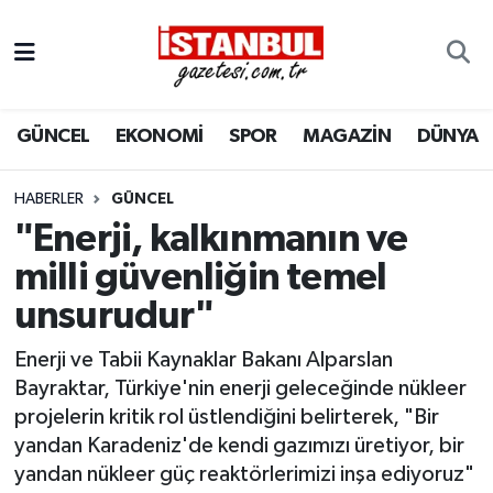
GÜNCEL
Nöbetçi Eczaneler
GÜNCEL
EKONOMİ
SPOR
MAGAZİN
DÜNYA
EKONOMİ
Hava Durumu
İSTANBUL
Trafik Durumu
HABERLER
GÜNCEL
"Enerji, kalkınmanın ve
DÜNYA
Süper Lig Puan Durumu ve Fikstür
milli güvenliğin temel
unsurudur"
SPOR
Tüm Manşetler
Enerji ve Tabii Kaynaklar Bakanı Alparslan
MAGAZİN
Son Dakika Haberleri
Bayraktar, Türkiye'nin enerji geleceğinde nükleer
projelerin kritik rol üstlendiğini belirterek, "Bir
KÜLTÜR SANAT
Haber Arşivi
yandan Karadeniz'de kendi gazımızı üretiyor, bir
yandan nükleer güç reaktörlerimizi inşa ediyoruz"
SAĞLIK