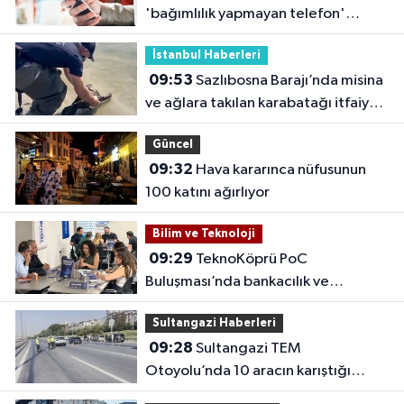
'bağımlılık yapmayan telefon'
tavsiyesi
İstanbul Haberleri
09:53
Sazlıbosna Barajı’nda misina
ve ağlara takılan karabatağı itfaiye
kurtardı
Güncel
09:32
Hava kararınca nüfusunun
100 katını ağırlıyor
Bilim ve Teknoloji
09:29
TeknoKöprü PoC
Buluşması’nda bankacılık ve
teknoloji girişimleri bir araya geldi
Sultangazi Haberleri
09:28
Sultangazi TEM
Otoyolu’nda 10 aracın karıştığı
zincirleme kaza