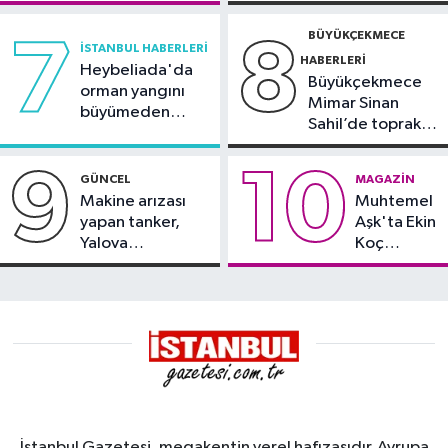
BÜYÜKÇEKMECE
7
8
İSTANBUL HABERLERI
HABERLERI
Heybeliada'da
Büyükçekmece
orman yangını
Mimar Sinan
büyümeden
Sahil’de toprak
söndürüldü
kayması
9
10
GÜNCEL
MAGAZIN
Makine arızası
Muhtemel
yapan tanker,
Aşk'ta Ekin
Yalova
Koç
Demirleme
damgası
Sahası'na alındı
İstanbul Gazetesi, megakentin yerel hafızasıdır. Avrupa