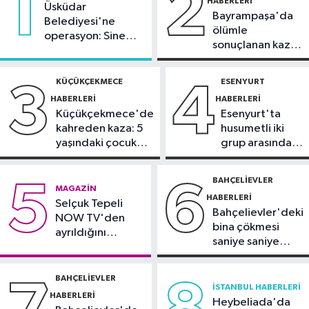
1
2
HABERLERI
Üsküdar
Bayrampaşa'da
Bahçelievler Haberleri
Belediyesi'ne
ölümle
operasyon: Sinem
09:13
Bahçelievler'de 100 çocuğa
sonuçlanan kaza:
Dedetaş'a
bisiklet dağıtım töreni
Sürücü
tutuklama talebi
gözaltında
KÜÇÜKÇEKMECE
ESENYURT
3
4
DÜNYA
HABERLERI
HABERLERI
09:02
Trump'tan doğumla
Küçükçekmece'de
Esenyurt'ta
vatandaşlığa yeni kısıtlama kararı
kahreden kaza: 5
husumetli iki
yaşındaki çocuk
grup arasında
İstanbul Haberleri
yoğun bakımda
silahlı kavga
01:36
Kartal'da minibüs yangını:
BAHÇELIEVLER
5
6
MAGAZIN
Peş peşe patlamalar paniğe neden
HABERLERI
Selçuk Tepeli
oldu
Bahçelievler'deki
NOW TV'den
bina çökmesi
ayrıldığını
saniye saniye
duyurdu
görüntülendi
BAHÇELIEVLER
İSTANBUL HABERLERI
HABERLERI
Heybeliada'da