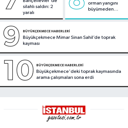
7
8
Bahçelievler'de
orman yangını
silahlı saldırı: 2
büyümeden
yaralı
söndürüldü
9
BÜYÜKÇEKMECE HABERLERI
Büyükçekmece Mimar Sinan Sahil’de toprak
kayması
10
BÜYÜKÇEKMECE HABERLERI
Büyükçekmece'deki toprak kaymasında
arama çalışmaları sona erdi