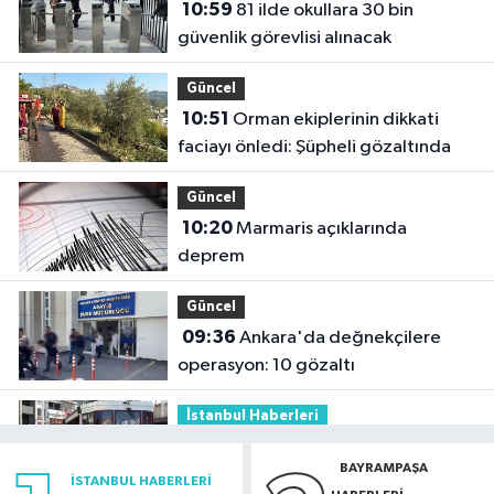
10:59
81 ilde okullara 30 bin
güvenlik görevlisi alınacak
Güncel
10:51
Orman ekiplerinin dikkati
faciayı önledi: Şüpheli gözaltında
Güncel
10:20
Marmaris açıklarında
deprem
Güncel
09:36
Ankara'da değnekçilere
operasyon: 10 gözaltı
İstanbul Haberleri
09:26
AKOM açıkladı: İstanbul'da
BAYRAMPAŞA
sıcaklıklar 32 dereceyi görecek
İSTANBUL HABERLERI