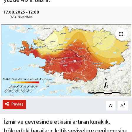
BİLİM VE TEKNOLOJİ
17.08.2025 - 12:00
YAYINLANMA
OTOMOBİL
KURUMSAL
Paylaş
-
+
A
A
İzmir ve çevresinde etkisini artıran kuraklık,
bölgedeki barajların kritik seviyelere gerilemesine