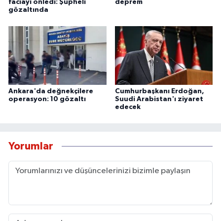
faciayı önledi: Şüpheli
deprem
gözaltında
Ankara'da değnekçilere
Cumhurbaşkanı Erdoğan,
operasyon: 10 gözaltı
Suudi Arabistan'ı ziyaret
edecek
Yorumlar