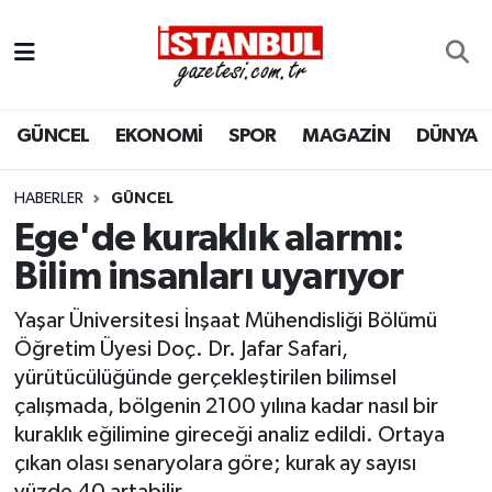
GÜNCEL
Nöbetçi Eczaneler
GÜNCEL
EKONOMİ
SPOR
MAGAZİN
DÜNYA
EKONOMİ
Hava Durumu
İSTANBUL
Trafik Durumu
HABERLER
GÜNCEL
Ege'de kuraklık alarmı:
DÜNYA
Süper Lig Puan Durumu ve Fikstür
Bilim insanları uyarıyor
SPOR
Tüm Manşetler
Yaşar Üniversitesi İnşaat Mühendisliği Bölümü
Öğretim Üyesi Doç. Dr. Jafar Safari,
MAGAZİN
Son Dakika Haberleri
yürütücülüğünde gerçekleştirilen bilimsel
çalışmada, bölgenin 2100 yılına kadar nasıl bir
KÜLTÜR SANAT
Haber Arşivi
kuraklık eğilimine gireceği analiz edildi. Ortaya
çıkan olası senaryolara göre; kurak ay sayısı
SAĞLIK
yüzde 40 artabilir.