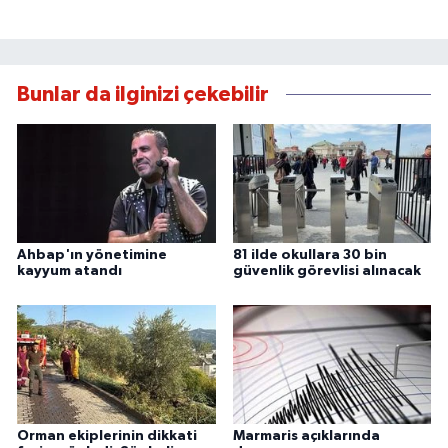
Bunlar da ilginizi çekebilir
Ahbap'ın yönetimine
81 ilde okullara 30 bin
kayyum atandı
güvenlik görevlisi alınacak
Orman ekiplerinin dikkati
Marmaris açıklarında