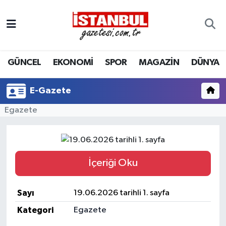
GÜNCEL
Nöbetçi Eczaneler
GÜNCEL
EKONOMİ
SPOR
MAGAZİN
DÜNYA
EKONOMİ
Hava Durumu
İSTANBUL
Trafik Durumu
E-Gazete
Egazete
DÜNYA
Süper Lig Puan Durumu ve Fikstür
SPOR
Tüm Manşetler
İçeriği Oku
MAGAZİN
Son Dakika Haberleri
KÜLTÜR SANAT
Haber Arşivi
Sayı
19.06.2026 tarihli 1. sayfa
Kategori
Egazete
SAĞLIK