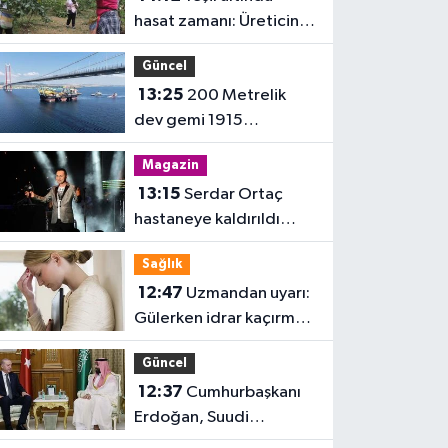
hasat zamanı: Üreticinin
gözü fiyatta
Güncel
13:25
200 Metrelik
dev gemi 1915
Çanakkale Köprüsü'nü
Magazin
geçti
13:15
Serdar Ortaç
hastaneye kaldırıldı
iddiası!
Sağlık
12:47
Uzmandan uyarı:
Gülerken idrar kaçırmak
normal değil
Güncel
12:37
Cumhurbaşkanı
Erdoğan, Suudi
Arabistan'da