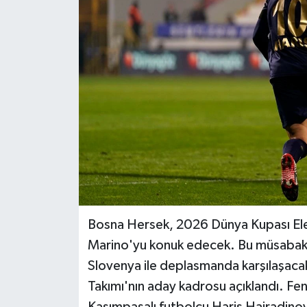
BİLİM VE TEKNOLOJİ
OTOMOBİL
KURUMSAL
Bosna Hersek, 2026 Dünya Kupası El
Marino'yu konuk edecek. Bu müsabakad
Slovenya ile deplasmanda karşılaşacak
Takımı'nın aday kadrosu açıklandı. Fe