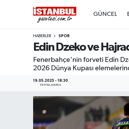
GÜNCEL
GÜNCEL
Nöbetçi Eczaneler
HABERLER
SPOR
EKONOMİ
Hava Durumu
Edin Dzeko ve Hajrad
İSTANBUL
Trafik Durumu
Fenerbahçe'nin forveti Edin Dz
DÜNYA
Süper Lig Puan Durumu ve Fikstür
2026 Dünya Kupası elemelerin
SPOR
Tüm Manşetler
19.05.2025 - 18:30
YAYINLANMA
MAGAZİN
Son Dakika Haberleri
KÜLTÜR SANAT
Haber Arşivi
SAĞLIK