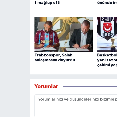
1 mağlup etti
önünde im
Trabzonspor, Salah
Basketbol
anlaşmasını duyurdu
yeni sezon
çekimi yap
Yorumlar