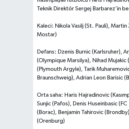
Kasımpaşalı futbolcu Haris Hajradinovi
Teknik Direktör Sergej Barbarez'in bel
Kaleci: Nikola Vasilj (St. Pauli), Marti
Mostar)
Defans: Dzenis Burnic (Karlsruher), A
(Olympique Marsilya), Nihad Mujakic (
(Plymouth Argyle), Tarik Muharemovic 
Braunschweig), Adrian Leon Barisic (Ba
Orta saha: Haris Hajradinovic (Kasımp
Sunjic (Pafos), Denis Huseinbasic (FC 
(Borac), Benjamin Tahirovic (Brondby)
(Orenburg)