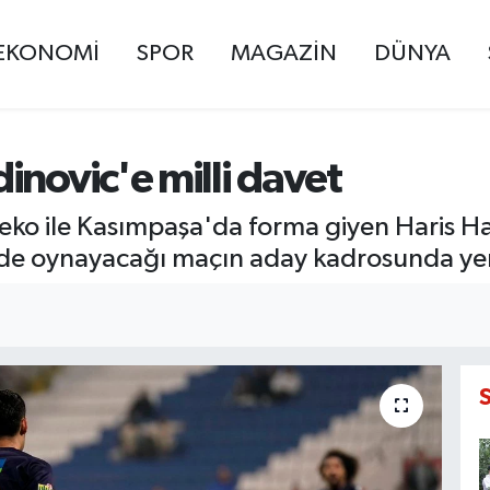
EKONOMİ
SPOR
MAGAZİN
DÜNYA
inovic'e milli davet
eko ile Kasımpaşa'da forma giyen Haris Ha
de oynayacağı maçın aday kadrosunda yer