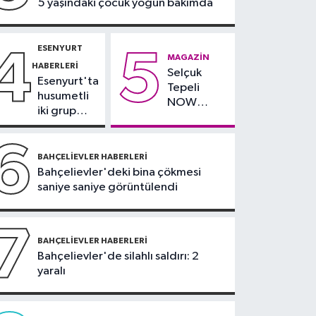
5 yaşındaki çocuk yoğun bakımda
ekiplerinin dikkati
faciayı önledi: Şüpheli
gözaltında
ESENYURT
4
5
MAGAZIN
HABERLERI
Selçuk
Esenyurt'ta
Tepeli
husumetli
NOW
iki grup
TV'den
arasında
ayrıldığını
silahlı
6
duyurdu
kavga
BAHÇELIEVLER HABERLERI
Bahçelievler'deki bina çökmesi
saniye saniye görüntülendi
7
BAHÇELIEVLER HABERLERI
Bahçelievler'de silahlı saldırı: 2
yaralı