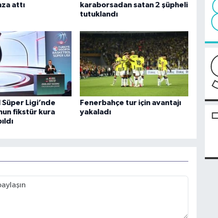
za attı
karaborsadan satan 2 şüpheli
tutuklandı
 Süper Ligi’nde
Fenerbahçe tur için avantajı
un fikstür kura
yakaladı
ıldı