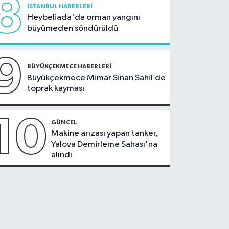
8
İSTANBUL HABERLERI
Heybeliada'da orman yangını
büyümeden söndürüldü
9
BÜYÜKÇEKMECE HABERLERI
Büyükçekmece Mimar Sinan Sahil’de
toprak kayması
10
GÜNCEL
Makine arızası yapan tanker,
Yalova Demirleme Sahası'na
alındı