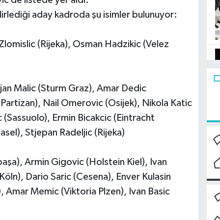
c de listede yer aldı.
irlediği aday kadroda şu isimler bulunuyor:
n Zlomislic (Rijeka), Osman Hadzikic (Velez
rjan Malic (Sturm Graz), Amar Dedic
Partizan), Nail Omerovic (Osijek), Nikola Katic
(Sassuolo), Ermin Bicakcic (Eintracht
sel), Stjepan Radeljic (Rijeka)
aşa), Armin Gigovic (Holstein Kiel), Ivan
Köln), Dario Saric (Cesena), Enver Kulasin
, Amar Memic (Viktoria Plzen), Ivan Basic