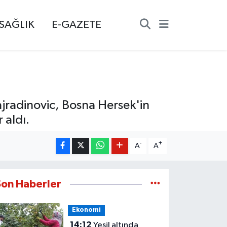
SAĞLIK
E-GAZETE
jradinovic, Bosna Hersek'in
 aldı.
-
+
A
A
Son Haberler
Ekonomi
14:12
Yeşil altında