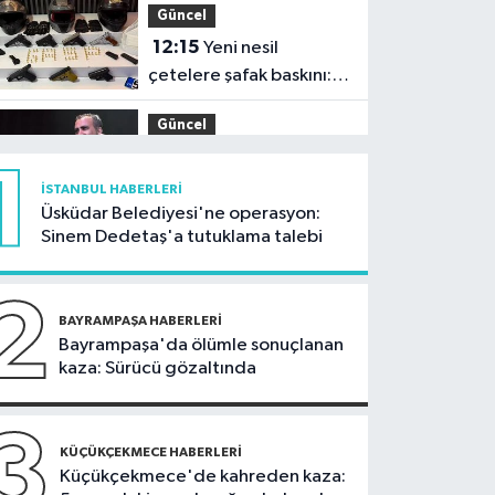
Güncel
12:15
Yeni nesil
çetelere şafak baskını:
32 şüpheli adliyeye sevk
Güncel
edildi
11:54
Ahbap'ın
1
yönetimine kayyum
İSTANBUL HABERLERI
atandı
Üsküdar Belediyesi'ne operasyon:
İstanbul Haberleri
Sinem Dedetaş'a tutuklama talebi
11:29
Füze ve İHA'ların
hedefi olan gemi,
2
İstanbul Boğazı'ndan
BAYRAMPAŞA HABERLERI
Güncel
Bayrampaşa'da ölümle sonuçlanan
geçişini tamamladı
kaza: Sürücü gözaltında
10:59
81 ilde okullara
30 bin güvenlik görevlisi
alınacak
3
Güncel
KÜÇÜKÇEKMECE HABERLERI
Küçükçekmece'de kahreden kaza:
10:51
Orman