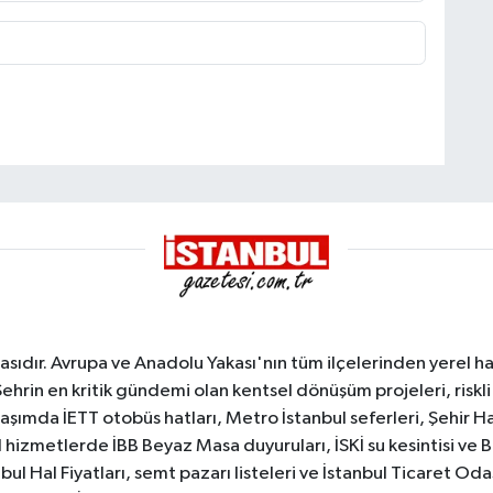
sıdır. Avrupa ve Anadolu Yakası'nın tüm ilçelerinden yerel hab
Şehrin en kritik gündemi olan kentsel dönüşüm projeleri, riskli 
aşımda İETT otobüs hatları, Metro İstanbul seferleri, Şehir Hat
 hizmetlerde İBB Beyaz Masa duyuruları, İSKİ su kesintisi ve 
bul Hal Fiyatları, semt pazarı listeleri ve İstanbul Ticaret Odas