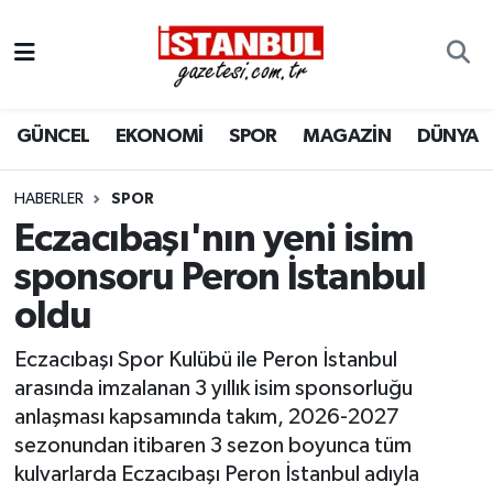
GÜNCEL
Nöbetçi Eczaneler
GÜNCEL
EKONOMİ
SPOR
MAGAZİN
DÜNYA
EKONOMİ
Hava Durumu
İSTANBUL
Trafik Durumu
HABERLER
SPOR
Eczacıbaşı'nın yeni isim
DÜNYA
Süper Lig Puan Durumu ve Fikstür
sponsoru Peron İstanbul
oldu
SPOR
Tüm Manşetler
Eczacıbaşı Spor Kulübü ile Peron İstanbul
MAGAZİN
Son Dakika Haberleri
arasında imzalanan 3 yıllık isim sponsorluğu
anlaşması kapsamında takım, 2026-2027
KÜLTÜR SANAT
Haber Arşivi
sezonundan itibaren 3 sezon boyunca tüm
kulvarlarda Eczacıbaşı Peron İstanbul adıyla
SAĞLIK