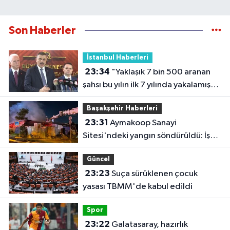
Son Haberler
İstanbul Haberleri
23:34
"Yaklaşık 7 bin 500 aranan
şahsı bu yılın ilk 7 yılında yakalamış
durumdayız"
Başakşehir Haberleri
23:31
Aymakoop Sanayi
Sitesi'ndeki yangın söndürüldü: İş
yeri kullanılamaz hale geldi
Güncel
23:23
Suça sürüklenen çocuk
yasası TBMM'de kabul edildi
Spor
23:22
Galatasaray, hazırlık