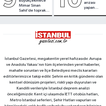
9
10
Büyükçekmece
arızası
Mimar Sinan
yapan
Sahil’de toprak
tanker,
kayması
Yalova
Demirleme
Sahası'na
alındı
İstanbul Gazetesi, megakentin yerel hafızasıdır. Avrupa
ve Anadolu Yakası'nın tüm ilçelerinden yerel haberler,
mahalle sorunları ve İlçe Belediyesi meclis kararları
editörlerimizce takip edilir. Şehrin en kritik gündemi olan
kentsel dönüşüm projeleri, riskli yapı duyuruları ve
Kandilli verileriyle İstanbul deprem analizi
önceliğimizdir. Kent içi ulaşımda İETT otobüs hatları,
Metro İstanbul seferleri, Şehir Hatları vapurları ve