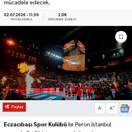
mücadele edecek.
BİLİM VE TEKNOLOJİ
02.07.2026 - 11:50
2 DK
YAYINLANMA
OKUNMA SÜRESI
OTOMOBİL
KURUMSAL
Paylaş
-
+
A
A
Eczacıbaşı Spor Kulübü
ile Peron İstanbul