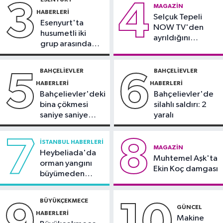
3
4
Spor
MAGAZIN
HABERLERI
16:18
Selçuk Tepeli
Görme Engelli B1 Milli Takımı,
Esenyurt'ta
NOW TV'den
Avrupa Şampiyonası'na Riva'da
husumetli iki
ayrıldığını
hazırlanıyor
grup arasında
duyurdu
Sultangazi Haberleri
silahlı kavga
13:49
Sultangazi’de temel kazısı
BAHÇELIEVLER
BAHÇELIEVLER
5
6
sırasında 2 bina tahliye edildi
HABERLERI
HABERLERI
Bahçelievler'deki
Bahçelievler'de
bina çökmesi
silahlı saldırı: 2
saniye saniye
yaralı
görüntülendi
7
8
İSTANBUL HABERLERI
MAGAZIN
Heybeliada'da
Muhtemel Aşk'ta
orman yangını
Ekin Koç damgası
büyümeden
söndürüldü
BÜYÜKÇEKMECE
GÜNCEL
HABERLERI
Makine