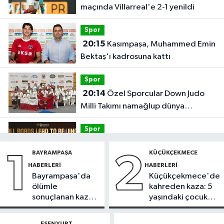
maçında Villarreal'e 2-1 yenildi
Spor
20:15
Kasımpaşa, Muhammed Emin
Bektaş'ı kadrosuna kattı
Spor
20:14
Özel Sporcular Down Judo
Milli Takımı namağlup dünya
şampiyonu
Spor
17:06
FIBA Kıtalararası Kupa
BAYRAMPAŞA
KÜÇÜKÇEKMECE
1
2
2026’da yer alacak takımlar belli
HABERLERI
HABERLERI
oldu
Bayrampaşa'da
Küçükçekmece'de
Fatih Haberleri
ölümle
kahreden kaza: 5
16:21
Fatih Belediyesi tarihî
sonuçlanan kaza:
yaşındaki çocuk
çeşmeleri birer birer ayağa
Sürücü
yoğun bakımda
kaldırıyor
gözaltında
ESENYURT