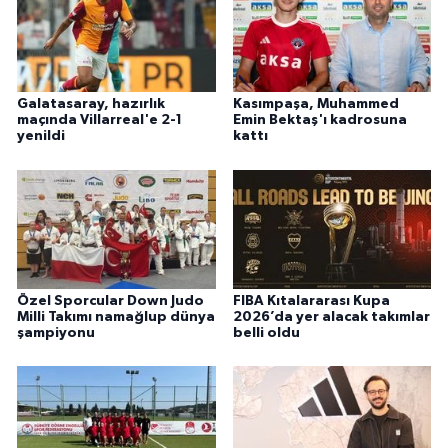
Galatasaray, hazırlık
Kasımpaşa, Muhammed
maçında Villarreal'e 2-1
Emin Bektaş'ı kadrosuna
yenildi
kattı
Özel Sporcular Down Judo
FIBA Kıtalararası Kupa
Milli Takımı namağlup dünya
2026’da yer alacak takımlar
şampiyonu
belli oldu