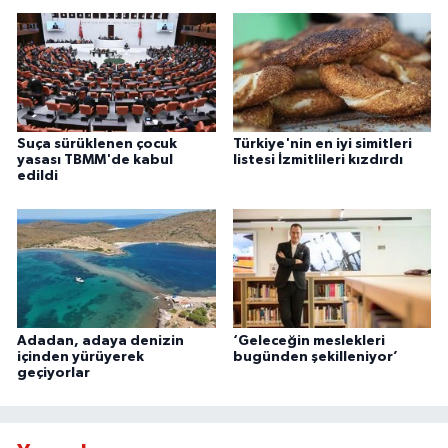
Suça sürüklenen çocuk
Türkiye'nin en iyi simitleri
yasası TBMM'de kabul
listesi İzmitlileri kızdırdı
edildi
Adadan, adaya denizin
‘Geleceğin meslekleri
içinden yürüyerek
bugünden şekilleniyor’
geçiyorlar