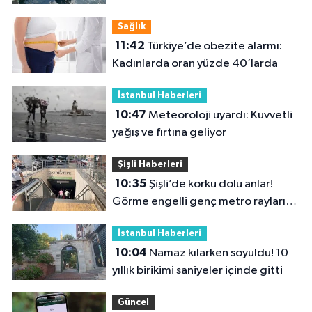
karabatakların yuvası oldu
Sağlık
11:42
Türkiye’de obezite alarmı:
Kadınlarda oran yüzde 40’larda
İstanbul Haberleri
10:47
Meteoroloji uyardı: Kuvvetli
yağış ve fırtına geliyor
Şişli Haberleri
10:35
Şişli’de korku dolu anlar!
Görme engelli genç metro raylarına
düştü
İstanbul Haberleri
10:04
Namaz kılarken soyuldu! 10
yıllık birikimi saniyeler içinde gitti
Güncel