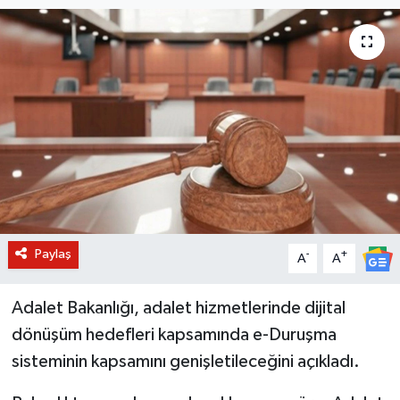
BİLİM VE TEKNOLOJİ
OTOMOBİL
KURUMSAL
Paylaş
-
+
A
A
Adalet Bakanlığı, adalet hizmetlerinde dijital
dönüşüm hedefleri kapsamında e-Duruşma
sisteminin kapsamını genişletileceğini açıkladı.