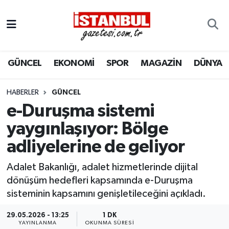
GÜNCEL
Nöbetçi Eczaneler
GÜNCEL
EKONOMİ
SPOR
MAGAZİN
DÜNYA
EKONOMİ
Hava Durumu
İSTANBUL
Trafik Durumu
HABERLER
GÜNCEL
e-Duruşma sistemi
DÜNYA
Süper Lig Puan Durumu ve Fikstür
yaygınlaşıyor: Bölge
adliyelerine de geliyor
SPOR
Tüm Manşetler
Adalet Bakanlığı, adalet hizmetlerinde dijital
MAGAZİN
Son Dakika Haberleri
dönüşüm hedefleri kapsamında e-Duruşma
sisteminin kapsamını genişletileceğini açıkladı.
KÜLTÜR SANAT
Haber Arşivi
29.05.2026 - 13:25
1 DK
SAĞLIK
YAYINLANMA
OKUNMA SÜRESI