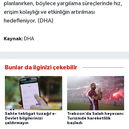
planlanırken, böylece yargılama süreçlerinde hız,
erişim kolaylığı ve etkinliğin artırılması
hedefleniyor. (DHA)
Kaynak:
DHA
Bunlar da ilginizi çekebilir
Sahte tebligat tuzağı! e-
Trabzon’da Salah heyecanı:
Devlet bilgilerinizi
Turizmde hareketlilik
çaldırmayın
başladı