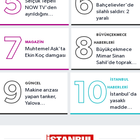
5
6
Selçuk Tepeli
Bahçelievler'de
NOW TV'den
silahlı saldırı: 2
ayrıldığını
yaralı
duyurdu
BÜYÜKÇEKMECE
7
8
MAGAZIN
HABERLERI
Muhtemel Aşk'ta
Büyükçekmece
Ekin Koç damgası
Mimar Sinan
Sahil’de toprak
kayması
İSTANBUL
9
10
GÜNCEL
HABERLERI
Makine arızası
İstanbul'da
yapan tanker,
yasaklı
Yalova
madde
Demirleme
operasyonu
Sahası'na alındı