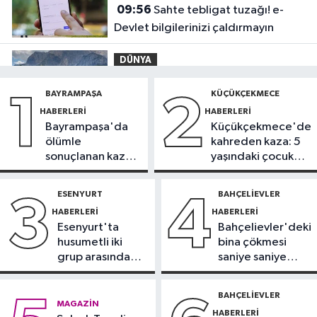
09:56
Sahte tebligat tuzağı! e-
Devlet bilgilerinizi çaldırmayın
DÜNYA
09:42
Joe Biden’ın kanseri yayıldı:
BAYRAMPAŞA
KÜÇÜKÇEKMECE
1
2
Oğlu Hunter Biden’dan açıklama
HABERLERI
HABERLERI
Bayrampaşa'da
Küçükçekmece'de
Sağlık
ölümle
kahreden kaza: 5
09:38
Uzmanı uyardı: Yulaf sağlıklı
sonuçlanan kaza:
yaşındaki çocuk
ama sınırsız değil
Sürücü
yoğun bakımda
gözaltında
ESENYURT
BAHÇELIEVLER
3
4
Güncel
HABERLERI
HABERLERI
09:28
Trabzon’da Salah heyecanı:
Esenyurt'ta
Bahçelievler'deki
Turizmde hareketlilik başladı
husumetli iki
bina çökmesi
grup arasında
saniye saniye
Sağlık
silahlı kavga
görüntülendi
09:20
Denize girerken dikkat!
BAHÇELIEVLER
MAGAZIN
Kayalık bölgelerde zehirli tehlike
HABERLERI