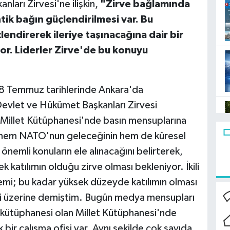
arı Zirvesi'ne ilişkin,
"Zirve bağlamında
k bağın güçlendirilmesi var. Bu
endirerek ileriye taşınacağına dair bir
or. Liderler Zirve'de bu konuyu
7-8 Temmuz tarihlerinde Ankara'da
Devlet ve Hükümet Başkanları Zirvesi
 Millet Kütüphanesi'nde basın mensuplarına
 hem NATO'nun geleceğinin hem de küresel
 önemli konuların ele alınacağını belirterek,
 katılımın olduğu zirve olması bekleniyor. İkili
emi; bu kadar yüksek düzeyde katılımın olması
i üzerine demiştim. Bugün medya mensupları
kütüphanesi olan Millet Kütüphanesi'nde
k bir çalışma ofisi var. Aynı şekilde çok sayıda