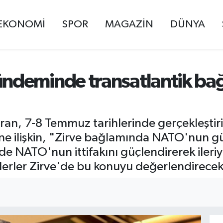
EKONOMİ
SPOR
MAGAZİN
DÜNYA
deminde transatlantik bağı
uran, 7-8 Temmuz tarihlerinde gerçekleşti
'ne ilişkin, "Zirve bağlamında NATO'nun 
de NATO'nun ittifakını güçlendirerek ileriy
derler Zirve'de bu konuyu değerlendirecek