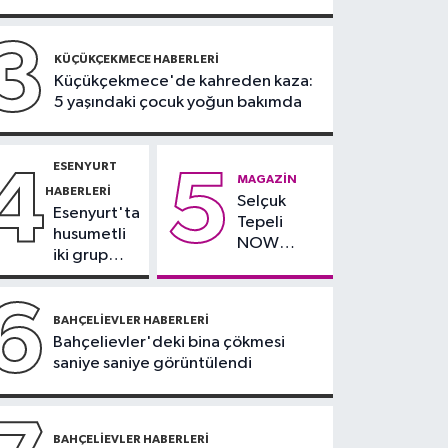
2028 Olimpiyatları'nda
modern pentatlonda
3
İstanbul Haberleri
KÜÇÜKÇEKMECE HABERLERI
büyük başarılar elde
Küçükçekmece'de kahreden kaza:
18:44
Kireçburnu Sahili
edeceğiz
5 yaşındaki çocuk yoğun bakımda
Antalya plajlarını
aratmadı
ESENYURT
4
5
MAGAZIN
HABERLERI
Selçuk
Esenyurt'ta
Tepeli
husumetli
NOW
iki grup
TV'den
arasında
ayrıldığını
silahlı
6
duyurdu
kavga
BAHÇELIEVLER HABERLERI
Bahçelievler'deki bina çökmesi
saniye saniye görüntülendi
BAHÇELIEVLER HABERLERI