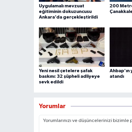
Uygulamalı mevzuat
200 Metre
eğitiminin dokuzuncusu
Çanakkale
Ankara’da gerçekleştirildi
Yeni nesil çetelere şafak
Ahbap'ın 
baskını: 32 şüpheli adliyeye
atandı
sevk edildi
Yorumlar