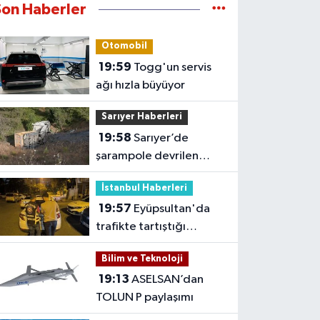
Son Haberler
Otomobil
19:59
Togg'un servis
ağı hızla büyüyor
Sarıyer Haberleri
19:58
Sarıyer’de
şarampole devrilen
hafriyat kamyonunun
İstanbul Haberleri
şoförü yaralandı
19:57
Eyüpsultan'da
trafikte tartıştığı
sürücünün önünü kesip
Bilim ve Teknoloji
tehdit eden saldırgana
19:13
ASELSAN’dan
180 bin lira ceza
TOLUN P paylaşımı