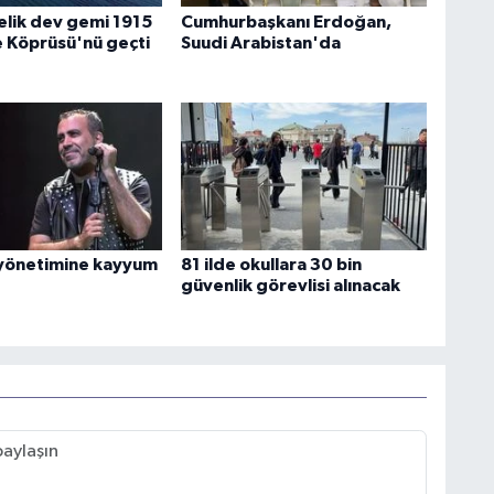
lik dev gemi 1915
Cumhurbaşkanı Erdoğan,
 Köprüsü'nü geçti
Suudi Arabistan'da
yönetimine kayyum
81 ilde okullara 30 bin
güvenlik görevlisi alınacak