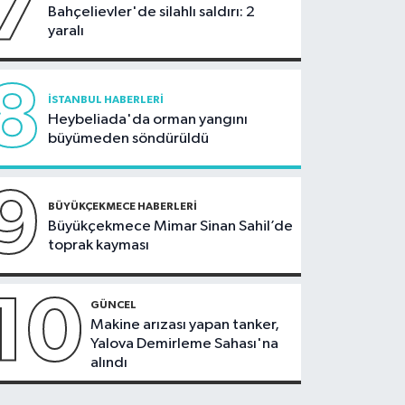
7
Bahçelievler'de silahlı saldırı: 2
yaralı
8
İSTANBUL HABERLERI
Heybeliada'da orman yangını
büyümeden söndürüldü
9
BÜYÜKÇEKMECE HABERLERI
Büyükçekmece Mimar Sinan Sahil’de
toprak kayması
10
GÜNCEL
Makine arızası yapan tanker,
Yalova Demirleme Sahası'na
alındı