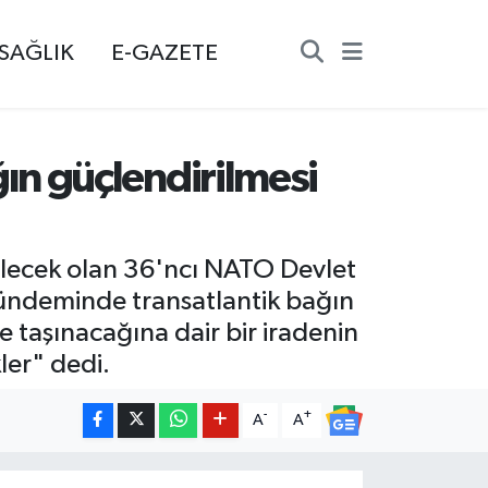
SAĞLIK
E-GAZETE
n güçlendirilmesi
rilecek olan 36'ncı NATO Devlet
gündeminde transatlantik bağın
e taşınacağına dair bir iradenin
ler" dedi.
-
+
A
A