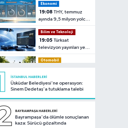
Ekonomi
19:08
THY, temmuz
ayında 9,5 milyon yolcu
taşıdı
Bilim ve Teknoloji
19:05
Türksat
televizyon yayınları yeni
nesil uydulara taşınıyor
Otomobil
19:03
Motosiklet
1
deneyimi denize
İSTANBUL HABERLERI
taşınacak
Üsküdar Belediyesi'ne operasyon:
Güncel
Sinem Dedetaş'a tutuklama talebi
19:00
'Çerçeve yasa'
teklifi komisyonda
2
BAYRAMPAŞA HABERLERI
Spor
Bayrampaşa'da ölümle sonuçlanan
kaza: Sürücü gözaltında
18:59
Hamza Yerlikaya: