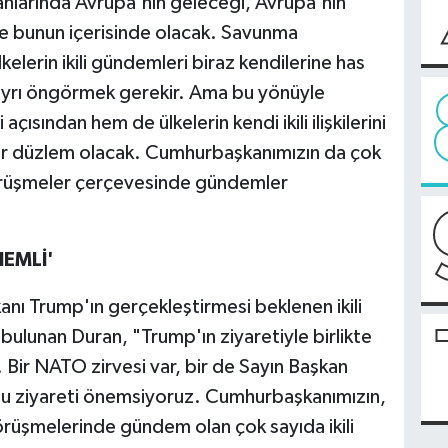
anlarında Avrupa'nın geleceği, Avrupa'nın
yine bunun içerisinde olacak. Savunma
lerin ikili gündemleri biraz kendilerine has
 ayrı öngörmek gerekir. Ama bu yönüyle
ından hem de ülkelerin kendi ikili ilişkilerini
ir düzlem olacak. Cumhurbaşkanımızın da çok
görüşmeler çerçevesinde gündemler
.
NEMLİ'
 Trump'ın gerçekleştirmesi beklenen ikili
lunan Duran, "Trump'ın ziyaretiyle birlikte
 Bir NATO zirvesi var, bir de Sayın Başkan
 bu ziyareti önemsiyoruz. Cumhurbaşkanımızın,
örüşmelerinde gündem olan çok sayıda ikili