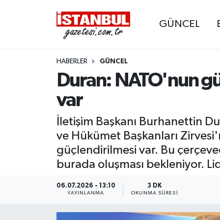
GÜNCEL
GÜNCEL
Nöbetçi Eczaneler
HABERLER
GÜNCEL
EKONOMİ
Hava Durumu
Duran: NATO'nun gün
İSTANBUL
Trafik Durumu
var
DÜNYA
Süper Lig Puan Durumu ve Fikstür
İletişim Başkanı Burhanettin D
ve Hükümet Başkanları Zirvesi
SPOR
Tüm Manşetler
güçlendirilmesi var. Bu çerçeve
burada oluşması bekleniyor. Li
MAGAZİN
Son Dakika Haberleri
06.07.2026 - 13:10
3 DK
KÜLTÜR SANAT
Haber Arşivi
YAYINLANMA
OKUNMA SÜRESI
SAĞLIK