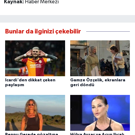
Kaynak:
Haber Merkezi
Bunlar da ilginizi çekebilir
Icardi'den dikkat çeken
Gamze Özçelik, ekranlara
paylaşım
geri döndü
Bennu Gerede gözaltına
Hülya Avşar ve Acun Ilıcalı