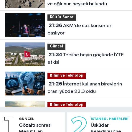
ve oğlunun heykeli bulundu
Kültür Sanat
21:36
AKM’de caz konserleri
başlıyor
Güncel
21:34
Tersine beyin göçünde İYTE
etkisi
Bilim ve Teknoloji
21:26
İnternet kullanan bireylerin
oranı yüzde 92,3 oldu
Bilim ve Teknoloji
21:23
5G abone sayısı 4 ayda 44,5
1
2
GÜNCEL
İSTANBUL HABERLERI
milyona ulaştı
Gözaltı sonrası
Üsküdar
Mesut Can
Belediyesi'ne