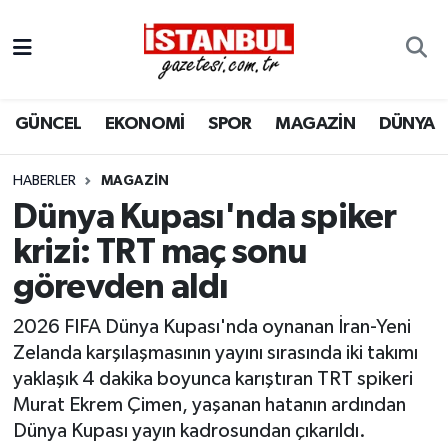
GÜNCEL
Nöbetçi Eczaneler
GÜNCEL
EKONOMİ
SPOR
MAGAZİN
DÜNYA
EKONOMİ
Hava Durumu
İSTANBUL
Trafik Durumu
HABERLER
MAGAZIN
Dünya Kupası'nda spiker
DÜNYA
Süper Lig Puan Durumu ve Fikstür
krizi: TRT maç sonu
görevden aldı
SPOR
Tüm Manşetler
2026 FIFA Dünya Kupası'nda oynanan İran-Yeni
MAGAZİN
Son Dakika Haberleri
Zelanda karşılaşmasının yayını sırasında iki takımı
yaklaşık 4 dakika boyunca karıştıran TRT spikeri
KÜLTÜR SANAT
Haber Arşivi
Murat Ekrem Çimen, yaşanan hatanın ardından
Dünya Kupası yayın kadrosundan çıkarıldı.
SAĞLIK