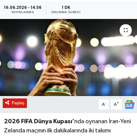
16.06.2026 - 14:56
1 DK
BİLİM VE TEKNOLOJİ
YAYINLANMA
OKUNMA SÜRESI
OTOMOBİL
KURUMSAL
Paylaş
-
+
A
A
2026 FIFA Dünya Kupası'
nda oynanan İran-Yeni
Zelanda maçının ilk dakikalarında iki takımı