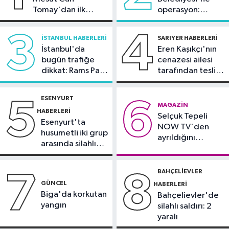
Kültür Sanat
Tomay'dan ilk
operasyon:
21:21
Esenler Belediyesi
açıklama
Sinem Dedetaş'a
vatandaşları yazlık sinemada
tutuklama talebi
3
4
İSTANBUL HABERLERI
SARIYER HABERLERI
buluşturuyor
İstanbul'da
Eren Kaşıkçı'nın
Sağlık
bugün trafiğe
cenazesi ailesi
21:17
"Karaciğerim yağlı"
dikkat: Rams Park
tarafından teslim
demeyin, önlemini alın
çevresinde bazı
alındı
yollar kapatılacak
ESENYURT
5
6
Spor
MAGAZIN
HABERLERI
Selçuk Tepeli
21:10
Trabzonspor'da Salah
Esenyurt'ta
NOW TV'den
yaklaşık 30 bin taraftar önünde imza
husumetli iki grup
ayrıldığını
attı
arasında silahlı
duyurdu
kavga
BAHÇELIEVLER
7
8
GÜNCEL
HABERLERI
Biga'da korkutan
Bahçelievler'de
yangın
silahlı saldırı: 2
yaralı