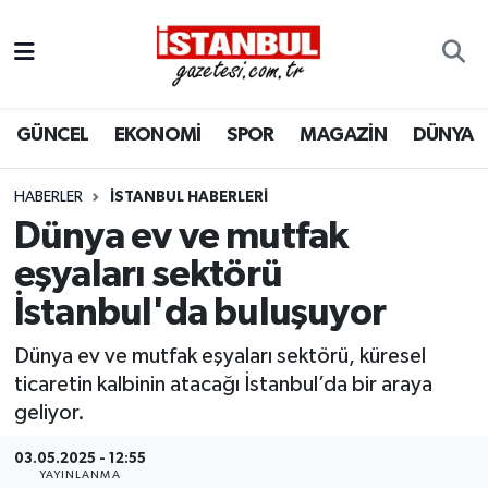
GÜNCEL
Nöbetçi Eczaneler
GÜNCEL
EKONOMİ
SPOR
MAGAZİN
DÜNYA
EKONOMİ
Hava Durumu
İSTANBUL
Trafik Durumu
HABERLER
İSTANBUL HABERLERI
Dünya ev ve mutfak
DÜNYA
Süper Lig Puan Durumu ve Fikstür
eşyaları sektörü
İstanbul'da buluşuyor
SPOR
Tüm Manşetler
Dünya ev ve mutfak eşyaları sektörü, küresel
MAGAZİN
Son Dakika Haberleri
ticaretin kalbinin atacağı İstanbul’da bir araya
geliyor.
KÜLTÜR SANAT
Haber Arşivi
03.05.2025 - 12:55
SAĞLIK
YAYINLANMA