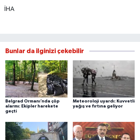
İHA
Bunlar da ilginizi çekebilir
Belgrad Ormanı’nda çöp
Meteoroloji uyardı: Kuvvetli
alarmı: Ekipler harekete
yağış ve fırtına geliyor
geçti