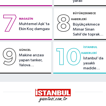
yaralı
duyurdu
BÜYÜKÇEKMECE
7
8
MAGAZIN
HABERLERI
Muhtemel Aşk'ta
Büyükçekmece
Ekin Koç damgası
Mimar Sinan
Sahil’de toprak
kayması
İSTANBUL
9
10
GÜNCEL
HABERLERI
Makine arızası
İstanbul'da
yapan tanker,
yasaklı
Yalova
madde
Demirleme
operasyonu
Sahası'na alındı