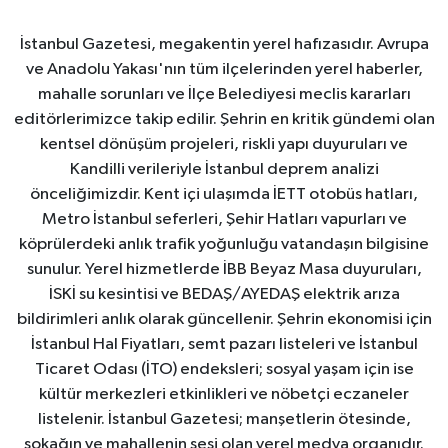
İstanbul Gazetesi, megakentin yerel hafızasıdır. Avrupa
ve Anadolu Yakası'nın tüm ilçelerinden yerel haberler,
mahalle sorunları ve İlçe Belediyesi meclis kararları
editörlerimizce takip edilir. Şehrin en kritik gündemi olan
kentsel dönüşüm projeleri, riskli yapı duyuruları ve
Kandilli verileriyle İstanbul deprem analizi
önceliğimizdir. Kent içi ulaşımda İETT otobüs hatları,
Metro İstanbul seferleri, Şehir Hatları vapurları ve
köprülerdeki anlık trafik yoğunluğu vatandaşın bilgisine
sunulur. Yerel hizmetlerde İBB Beyaz Masa duyuruları,
İSKİ su kesintisi ve BEDAŞ/AYEDAŞ elektrik arıza
bildirimleri anlık olarak güncellenir. Şehrin ekonomisi için
İstanbul Hal Fiyatları, semt pazarı listeleri ve İstanbul
Ticaret Odası (İTO) endeksleri; sosyal yaşam için ise
kültür merkezleri etkinlikleri ve nöbetçi eczaneler
listelenir. İstanbul Gazetesi; manşetlerin ötesinde,
sokağın ve mahallenin sesi olan yerel medya organıdır.