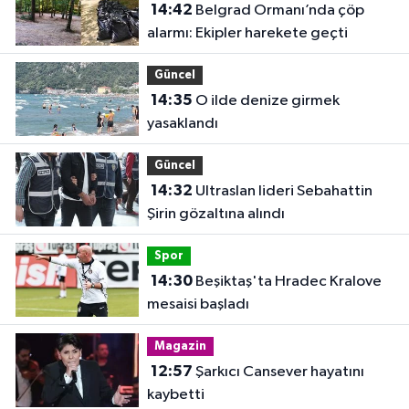
14:42
Belgrad Ormanı’nda çöp
alarmı: Ekipler harekete geçti
Güncel
14:35
O ilde denize girmek
yasaklandı
Güncel
14:32
Ultraslan lideri Sebahattin
Şirin gözaltına alındı
Spor
14:30
Beşiktaş'ta Hradec Kralove
mesaisi başladı
Magazin
12:57
Şarkıcı Cansever hayatını
kaybetti