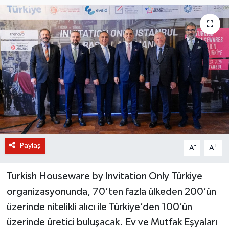
BİLİM VE TEKNOLOJİ
OTOMOBİL
KURUMSAL
Paylaş
-
+
A
A
Turkish Houseware by Invitation Only Türkiye
organizasyonunda, 70’ten fazla ülkeden 200’ün
üzerinde nitelikli alıcı ile Türkiye’den 100’ün
üzerinde üretici buluşacak. Ev ve Mutfak Eşyaları