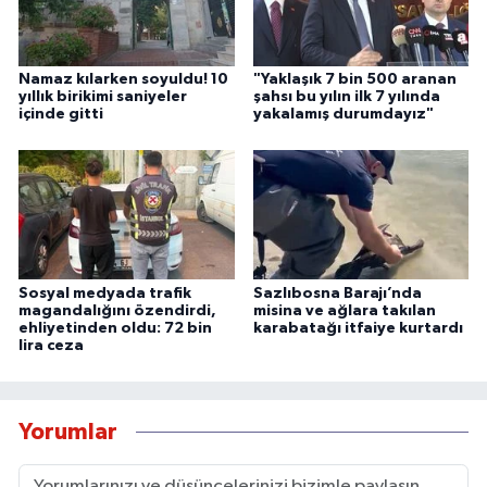
Namaz kılarken soyuldu! 10
"Yaklaşık 7 bin 500 aranan
yıllık birikimi saniyeler
şahsı bu yılın ilk 7 yılında
içinde gitti
yakalamış durumdayız"
Sosyal medyada trafik
Sazlıbosna Barajı’nda
magandalığını özendirdi,
misina ve ağlara takılan
ehliyetinden oldu: 72 bin
karabatağı itfaiye kurtardı
lira ceza
Yorumlar