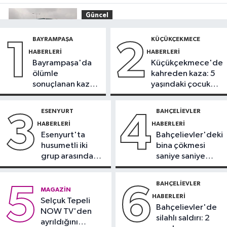
Güncel
12:53
Arnavutköy'de yolcu
BAYRAMPAŞA
KÜÇÜKÇEKMECE
1
2
otobüsü İETT otobüsüne çarptı
HABERLERI
HABERLERI
Bayrampaşa'da
Küçükçekmece'de
Avcılar Haberleri
ölümle
kahreden kaza: 5
12:43
Avcılar’da yasak U dönüşü
sonuçlanan kaza:
yaşındaki çocuk
kazaya neden oldu
Sürücü
yoğun bakımda
gözaltında
ESENYURT
BAHÇELIEVLER
3
4
Küçükçekmece Haberleri
HABERLERI
HABERLERI
12:25
Küçükçekmece Menekşe
Esenyurt'ta
Bahçelievler'deki
Deresi'nde batık tekneler
husumetli iki
bina çökmesi
karabatakların yuvası oldu
grup arasında
saniye saniye
Sağlık
silahlı kavga
görüntülendi
11:42
Türkiye’de obezite alarmı:
BAHÇELIEVLER
5
6
MAGAZIN
Kadınlarda oran yüzde 40’larda
HABERLERI
Selçuk Tepeli
Bahçelievler'de
NOW TV'den
silahlı saldırı: 2
ayrıldığını