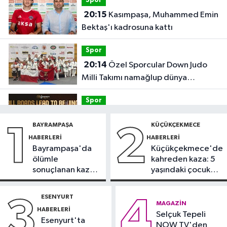
Spor
20:15
Kasımpaşa, Muhammed Emin
Bektaş'ı kadrosuna kattı
Spor
20:14
Özel Sporcular Down Judo
Milli Takımı namağlup dünya
şampiyonu
Spor
17:06
FIBA Kıtalararası Kupa
BAYRAMPAŞA
KÜÇÜKÇEKMECE
1
2
2026’da yer alacak takımlar belli
HABERLERI
HABERLERI
oldu
Bayrampaşa'da
Küçükçekmece'de
Fatih Haberleri
ölümle
kahreden kaza: 5
16:21
Fatih Belediyesi tarihî
sonuçlanan kaza:
yaşındaki çocuk
çeşmeleri birer birer ayağa
Sürücü
yoğun bakımda
kaldırıyor
gözaltında
ESENYURT
3
4
Spor
MAGAZIN
HABERLERI
16:18
Selçuk Tepeli
Görme Engelli B1 Milli Takımı,
Esenyurt'ta
NOW TV'den