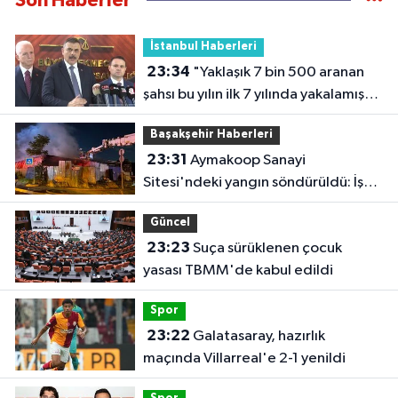
Son Haberler
İstanbul Haberleri
23:34
"Yaklaşık 7 bin 500 aranan
şahsı bu yılın ilk 7 yılında yakalamış
durumdayız"
Başakşehir Haberleri
23:31
Aymakoop Sanayi
Sitesi'ndeki yangın söndürüldü: İş
yeri kullanılamaz hale geldi
Güncel
23:23
Suça sürüklenen çocuk
yasası TBMM'de kabul edildi
Spor
23:22
Galatasaray, hazırlık
maçında Villarreal'e 2-1 yenildi