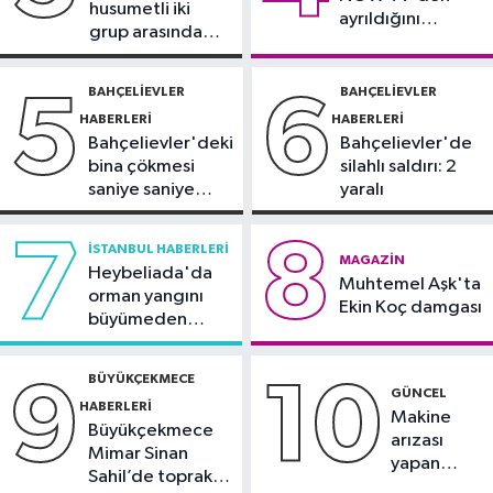
Avrupa Şampiyonası'na Riva'da
husumetli iki
ayrıldığını
hazırlanıyor
grup arasında
duyurdu
Sultangazi Haberleri
silahlı kavga
13:49
Sultangazi’de temel kazısı
BAHÇELIEVLER
BAHÇELIEVLER
5
6
sırasında 2 bina tahliye edildi
HABERLERI
HABERLERI
Bahçelievler'deki
Bahçelievler'de
bina çökmesi
silahlı saldırı: 2
saniye saniye
yaralı
görüntülendi
7
8
İSTANBUL HABERLERI
MAGAZIN
Heybeliada'da
Muhtemel Aşk'ta
orman yangını
Ekin Koç damgası
büyümeden
söndürüldü
BÜYÜKÇEKMECE
9
10
GÜNCEL
HABERLERI
Makine
Büyükçekmece
arızası
Mimar Sinan
yapan
Sahil’de toprak
tanker,