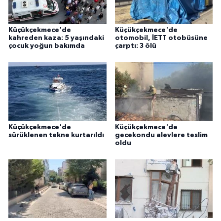
Küçükçekmece'de
Küçükçekmece'de
kahreden kaza: 5 yaşındaki
otomobil, İETT otobüsüne
çocuk yoğun bakımda
çarptı: 3 ölü
Küçükçekmece'de
Küçükçekmece'de
sürüklenen tekne kurtarıldı
gecekondu alevlere teslim
oldu