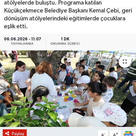
atölyelerde buluştu. Programa katılan
Küçükçekmece Belediye Başkanı Kemal Çebi, geri
BİLİM VE TEKNOLOJİ
dönüşüm atölyelerindeki eğitimlerde çocuklara
eşlik etti.
OTOMOBİL
06.06.2026 - 11:07
1 DK
KURUMSAL
YAYINLANMA
OKUNMA SÜRESI
Paylaş
-
+
A
A