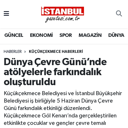
GÜNCEL
Nöbetçi Eczaneler
GÜNCEL
EKONOMİ
SPOR
MAGAZİN
DÜNYA
EKONOMİ
Hava Durumu
İSTANBUL
Trafik Durumu
HABERLER
KÜÇÜKÇEKMECE HABERLERI
Dünya Çevre Günü’nde
DÜNYA
Süper Lig Puan Durumu ve Fikstür
atölyelerle farkındalık
oluşturuldu
SPOR
Tüm Manşetler
Küçükçekmece Belediyesi ve İstanbul Büyükşehir
MAGAZİN
Son Dakika Haberleri
Belediyesi iş birliğiyle 5 Haziran Dünya Çevre
Günü farkındalık etkinliği düzenlendi.
KÜLTÜR SANAT
Haber Arşivi
Küçükçekmece Göl Kenarı’nda gerçekleştirilen
etkinlikte çocuklar ve gençler çevre temalı
SAĞLIK