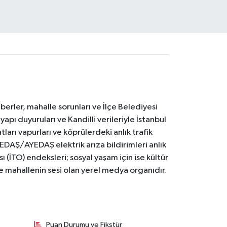
erler, mahalle sorunları ve İlçe Belediyesi
yapı duyuruları ve Kandilli verileriyle İstanbul
ları vapurları ve köprülerdeki anlık trafik
BEDAŞ/AYEDAŞ elektrik arıza bildirimleri anlık
ı (İTO) endeksleri; sosyal yaşam için ise kültür
ve mahallenin sesi olan yerel medya organıdır.
Puan Durumu ve Fikstür