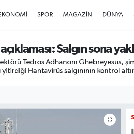
EKONOMİ
SPOR
MAGAZİN
DÜNYA
çıklaması: Salgın sona yak
rektörü Tedros Adhanom Ghebreyesus, şim
 yitirdiği Hantavirüs salgınının kontrol a