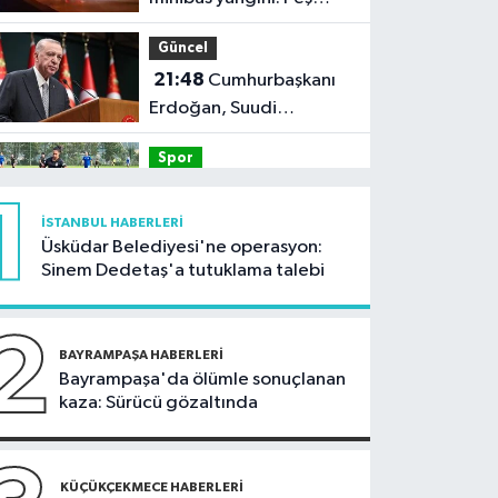
peşe patlamalar paniğe
Güncel
neden oldu
21:48
Cumhurbaşkanı
Erdoğan, Suudi
Arabistan'ı ziyaret
Spor
edecek
21:42
Beşiktaş Kadın
1
Futbol Takımı, hazırlık
İSTANBUL HABERLERI
maçında FOMGET'i 3-1
Üsküdar Belediyesi'ne operasyon:
Kültür Sanat
Sinem Dedetaş'a tutuklama talebi
mağlup etti
21:38
Aspendos'ta
'sağlık tanrısı' ve
2
oğlunun heykeli bulundu
BAYRAMPAŞA HABERLERI
Kültür Sanat
Bayrampaşa'da ölümle sonuçlanan
kaza: Sürücü gözaltında
21:36
AKM’de caz
konserleri başlıyor
Güncel
KÜÇÜKÇEKMECE HABERLERI