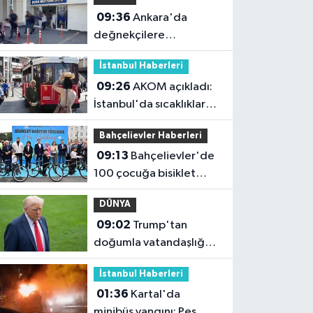
09:36
Ankara'da
değnekçilere
operasyon: 10 gözaltı
İstanbul Haberleri
09:26
AKOM açıkladı:
İstanbul'da sıcaklıklar
32 dereceyi görecek
Bahçelievler Haberleri
09:13
Bahçelievler'de
100 çocuğa bisiklet
dağıtım töreni
DÜNYA
09:02
Trump'tan
doğumla vatandaşlığa
yeni kısıtlama kararı
İstanbul Haberleri
01:36
Kartal'da
minibüs yangını: Peş