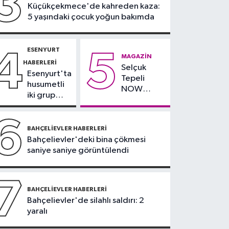
3
Küçükçekmece'de kahreden kaza:
21:34
Tersine beyin
5 yaşındaki çocuk yoğun bakımda
göçünde İYTE etkisi
ESENYURT
4
5
MAGAZIN
HABERLERI
Selçuk
Esenyurt'ta
Tepeli
husumetli
NOW
iki grup
TV'den
arasında
ayrıldığını
silahlı
6
duyurdu
kavga
BAHÇELIEVLER HABERLERI
Bahçelievler'deki bina çökmesi
saniye saniye görüntülendi
7
BAHÇELIEVLER HABERLERI
Bahçelievler'de silahlı saldırı: 2
yaralı