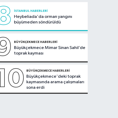
8
İSTANBUL HABERLERI
Heybeliada'da orman yangını
büyümeden söndürüldü
9
BÜYÜKÇEKMECE HABERLERI
Büyükçekmece Mimar Sinan Sahil’de
toprak kayması
10
BÜYÜKÇEKMECE HABERLERI
Büyükçekmece'deki toprak
kaymasında arama çalışmaları
sona erdi