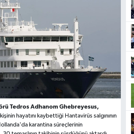
törü Tedros Adhanom Ghebreyesus,
kişinin hayatını kaybettiği Hantavirüs salgınının
Hollanda'da karantina süreçlerinin
30 temaslının takibinin sürdüğünü aktardı.