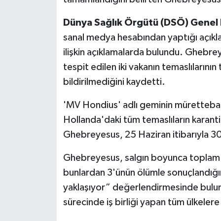
Dünya Sağlık Örgütü (DSÖ) Gene
sanal medya hesabından yaptığı açıkl
ilişkin açıklamalarda bulundu. Ghebre
tespit edilen iki vakanın temaslılarının
bildirilmediğini kaydetti.
'MV Hondius' adlı geminin mürettebat
Hollanda'daki tüm temaslıların karantin
Ghebreyesus, 25 Haziran itibarıyla 30 
Ghebreyesus, salgın boyunca toplam va
bunlardan 3'ünün ölümle sonuçlandığın
yaklaşıyor” değerlendirmesinde bul
sürecinde iş birliği yapan tüm ülkelere