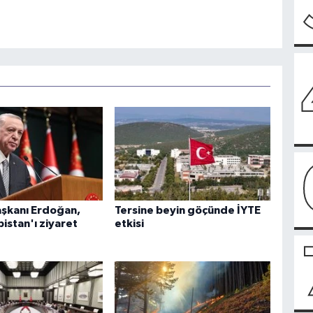
şkanı Erdoğan,
Tersine beyin göçünde İYTE
istan'ı ziyaret
etkisi