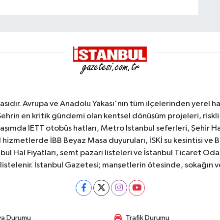
sıdır. Avrupa ve Anadolu Yakası'nın tüm ilçelerinden yerel hab
Şehrin en kritik gündemi olan kentsel dönüşüm projeleri, riskli 
aşımda İETT otobüs hatları, Metro İstanbul seferleri, Şehir Hat
 hizmetlerde İBB Beyaz Masa duyuruları, İSKİ su kesintisi ve 
bul Hal Fiyatları, semt pazarı listeleri ve İstanbul Ticaret Odas
listelenir. İstanbul Gazetesi; manşetlerin ötesinde, sokağın 
va Durumu
Trafik Durumu