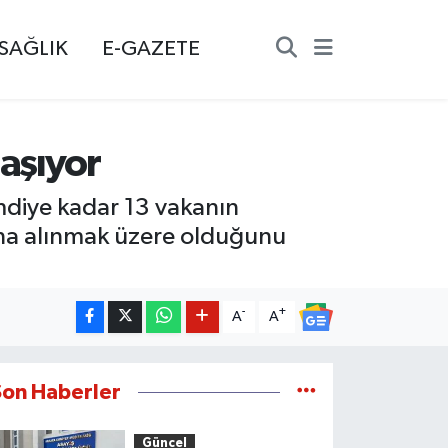
SAĞLIK
E-GAZETE
laşıyor
diye kadar 13 vakanın
ltına alınmak üzere olduğunu
-
+
A
A
Son Haberler
Güncel