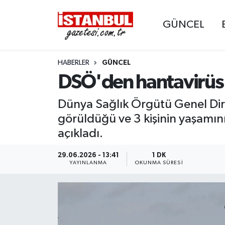
GÜNCEL
GÜNCEL
Nöbetçi Eczaneler
HABERLER
GÜNCEL
EKONOMİ
Hava Durumu
DSÖ'den hantavirüs a
İSTANBUL
Trafik Durumu
Dünya Sağlık Örgütü Genel Di
DÜNYA
Süper Lig Puan Durumu ve Fikstür
görüldüğü ve 3 kişinin yaşamını
açıkladı.
SPOR
Tüm Manşetler
29.06.2026 - 13:41
1 DK
YAYINLANMA
OKUNMA SÜRESI
MAGAZİN
Son Dakika Haberleri
KÜLTÜR SANAT
Haber Arşivi
SAĞLIK