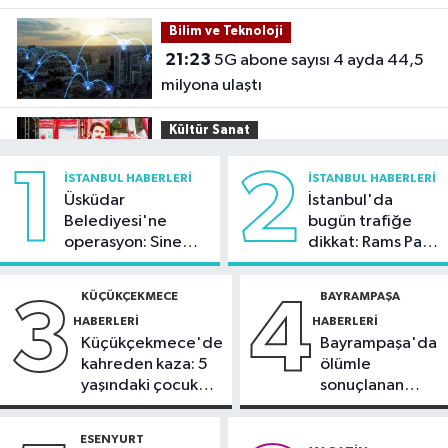
Bilim ve Teknoloji
21:23
5G abone sayısı 4 ayda 44,5
milyona ulaştı
Kültür Sanat
21:21
Esenler Belediyesi
1
2
İSTANBUL HABERLERI
İSTANBUL HABERLERI
vatandaşları yazlık sinemada
Üsküdar
İstanbul'da
buluşturuyor
Belediyesi'ne
bugün trafiğe
Sağlık
operasyon: Sinem
dikkat: Rams Park
21:17
"Karaciğerim yağlı"
Dedetaş'a
çevresinde bazı
demeyin, önlemini alın
tutuklama talebi
yollar kapatılacak
KÜÇÜKÇEKMECE
BAYRAMPAŞA
3
4
HABERLERI
HABERLERI
Spor
Küçükçekmece'de
Bayrampaşa'da
21:10
Trabzonspor'da Salah
kahreden kaza: 5
ölümle
yaklaşık 30 bin taraftar önünde imza
yaşındaki çocuk
sonuçlanan
attı
yoğun bakımda
kaza: Sürücü
Güncel
gözaltında
ESENYURT