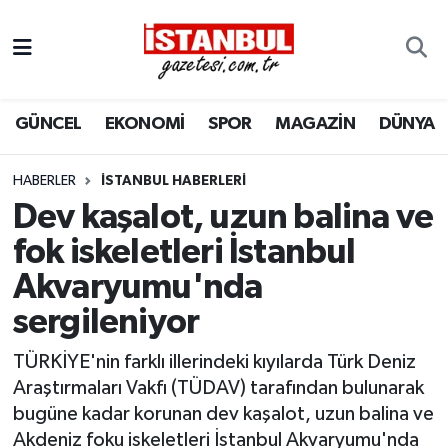
GÜNCEL
Nöbetçi Eczaneler
GÜNCEL
EKONOMİ
SPOR
MAGAZİN
DÜNYA
EKONOMİ
Hava Durumu
İSTANBUL
Trafik Durumu
HABERLER
İSTANBUL HABERLERI
Dev kaşalot, uzun balina ve
DÜNYA
Süper Lig Puan Durumu ve Fikstür
fok iskeletleri İstanbul
Akvaryumu'nda
SPOR
Tüm Manşetler
sergileniyor
MAGAZİN
Son Dakika Haberleri
TÜRKİYE'nin farklı illerindeki kıyılarda Türk Deniz
KÜLTÜR SANAT
Haber Arşivi
Araştırmaları Vakfı (TÜDAV) tarafından bulunarak
bugüne kadar korunan dev kaşalot, uzun balina ve
SAĞLIK
Akdeniz foku iskeletleri İstanbul Akvaryumu'nda