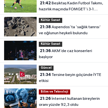
21:42
Beşiktaş Kadın Futbol Takımı,
hazırlık maçında FOMGET'i 3-1
mağlup etti
Kültür Sanat
21:38
Aspendos'ta 'sağlık tanrısı'
ve oğlunun heykeli bulundu
Kültür Sanat
21:36
AKM’de caz konserleri
başlıyor
Güncel
21:34
Tersine beyin göçünde İYTE
etkisi
Bilim ve Teknoloji
21:26
İnternet kullanan bireylerin
oranı yüzde 92,3 oldu