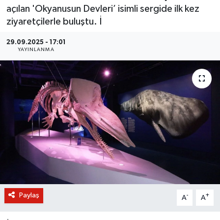
açılan 'Okyanusun Devleri’ isimli sergide ilk kez
BİLİM VE TEKNOLOJİ
ziyaretçilerle buluştu. İ
OTOMOBİL
29.09.2025 - 17:01
YAYINLANMA
KURUMSAL
Paylaş
-
+
A
A