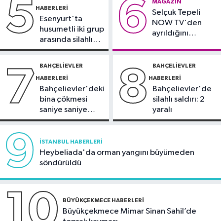
5
6
21:06
TBMM Genel Kurulu'nda,
MAGAZIN
HABERLERI
Selçuk Tepeli
'Fezleke' gündemi
Esenyurt'ta
NOW TV'den
husumetli iki grup
ayrıldığını
arasında silahlı
duyurdu
kavga
BAHÇELIEVLER
BAHÇELIEVLER
7
8
HABERLERI
HABERLERI
Bahçelievler'deki
Bahçelievler'de
bina çökmesi
silahlı saldırı: 2
saniye saniye
yaralı
görüntülendi
9
İSTANBUL HABERLERI
Heybeliada'da orman yangını büyümeden
söndürüldü
10
BÜYÜKÇEKMECE HABERLERI
Büyükçekmece Mimar Sinan Sahil’de