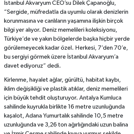
İstanbul Akvaryum CEO’su Dilek Çapanoğlu,
“Sergide, müfredatla da uyumlu olarak denizlerin
korunmasına ve canlıların yaşamına ilişkin birçok
bilgi yer alıyor. Deniz memelileri koleksiyonu,
Türkiye’de ve yakın bölgelerde başka hiçbir yerde
görülemeyecek kadar özel. Herkesi, 7’den 70’e,
bu sergiyi görmek üzere İstanbul Akvaryum’a
davet ediyoruz” dedi.
Kirlenme, hayalet ağlar, gürültü, habitat kaybı,
iklim değişikliği ve plastik atıklar, deniz memelileri
için büyük tehdit oluşturuyor. Antalya Kumluca
sahilinde kuyrukla birlikte 16 metre uzunluğunda
kaşalot, Adana Yumurtalık sahilinde 10,5 metre
uzunluğunda ve 3,26 ton ağırlığındaki uzun balina
ve İzmir Çeşme sahilinde kıyıya vurmuş şekilde