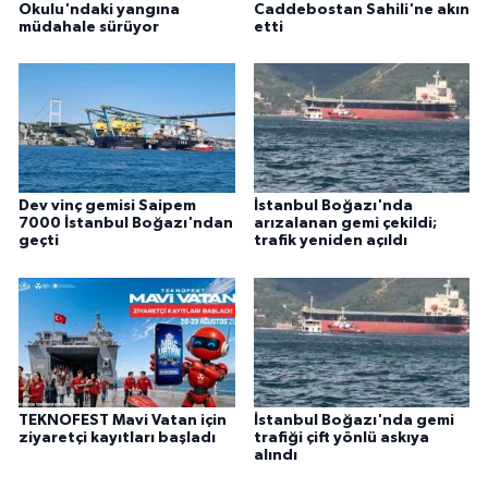
Okulu'ndaki yangına
Caddebostan Sahili'ne akın
müdahale sürüyor
etti
Dev vinç gemisi Saipem
İstanbul Boğazı'nda
7000 İstanbul Boğazı'ndan
arızalanan gemi çekildi;
geçti
trafik yeniden açıldı
TEKNOFEST Mavi Vatan için
İstanbul Boğazı'nda gemi
ziyaretçi kayıtları başladı
trafiği çift yönlü askıya
alındı