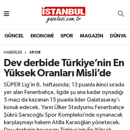
GÜNCEL
Nöbetçi Eczaneler
GÜNCEL
EKONOMİ
SPOR
MAGAZİN
DÜNYA
EKONOMİ
Hava Durumu
İSTANBUL
Trafik Durumu
HABERLER
SPOR
Dev derbide Türkiye’nin En
DÜNYA
Süper Lig Puan Durumu ve Fikstür
Yüksek Oranları Misli’de
SPOR
Tüm Manşetler
SÜPER Lig’in 6. haftasında; 13 puanla ikinci sırada
yer alan Fenerbahçe, ligde şu ana kadar oynadığı
MAGAZİN
Son Dakika Haberleri
5 maçı da kazanan 15 puanla lider Galatasaray’ı
konuk edecek. Yarın Ülker Stadyumu Fenerbahçe
KÜLTÜR SANAT
Haber Arşivi
Şükrü Saracoğlu Spor Kompleksi’nde oynanacak
karşılaşmayı hakem Atilla Karaoğlan yönetecek.
SAĞLIK
Dev derbinin heyecanı Türkiye’nin En Yüksek