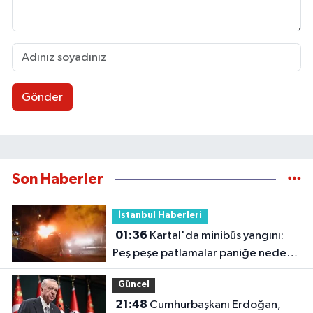
Gönder
Son Haberler
İstanbul Haberleri
01:36
Kartal'da minibüs yangını:
Peş peşe patlamalar paniğe neden
oldu
Güncel
21:48
Cumhurbaşkanı Erdoğan,