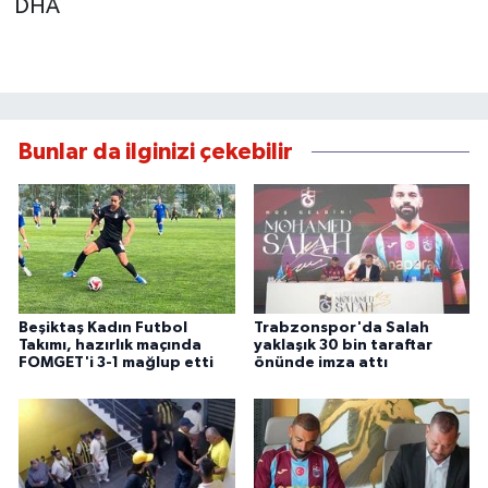
DHA
Bunlar da ilginizi çekebilir
Beşiktaş Kadın Futbol
Trabzonspor'da Salah
Takımı, hazırlık maçında
yaklaşık 30 bin taraftar
FOMGET'i 3-1 mağlup etti
önünde imza attı