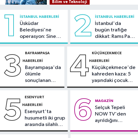
Bilim ve Teknoloji
21:26
İnternet kullanan bireylerin
1
2
İSTANBUL HABERLERI
İSTANBUL HABERLERI
oranı yüzde 92,3 oldu
Üsküdar
İstanbul'da
Belediyesi'ne
bugün trafiğe
Bilim ve Teknoloji
operasyon: Sinem
dikkat: Rams Park
21:23
5G abone sayısı 4 ayda 44,5
Dedetaş'a
çevresinde bazı
milyona ulaştı
tutuklama talebi
yollar kapatılacak
BAYRAMPAŞA
KÜÇÜKÇEKMECE
3
4
HABERLERI
HABERLERI
Kültür Sanat
Bayrampaşa'da
Küçükçekmece'de
21:21
Esenler Belediyesi
ölümle
kahreden kaza: 5
vatandaşları yazlık sinemada
sonuçlanan
yaşındaki çocuk
buluşturuyor
kaza: Sürücü
yoğun bakımda
Sağlık
gözaltında
ESENYURT
5
6
21:17
"Karaciğerim yağlı"
MAGAZIN
HABERLERI
Selçuk Tepeli
demeyin, önlemini alın
Esenyurt'ta
NOW TV'den
husumetli iki grup
ayrıldığını
arasında silahlı
duyurdu
kavga