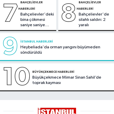
BAHÇELIEVLER
BAHÇELIEVLER
7
8
HABERLERI
HABERLERI
Bahçelievler'deki
Bahçelievler'de
bina çökmesi
silahlı saldırı: 2
saniye saniye
yaralı
görüntülendi
9
İSTANBUL HABERLERI
Heybeliada'da orman yangını büyümeden
söndürüldü
10
BÜYÜKÇEKMECE HABERLERI
Büyükçekmece Mimar Sinan Sahil’de
toprak kayması