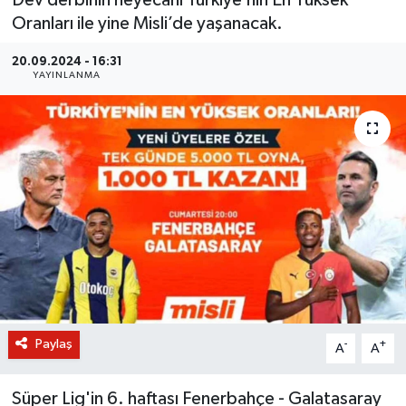
Oranları ile yine Misli’de yaşanacak.
BİLİM VE TEKNOLOJİ
20.09.2024 - 16:31
OTOMOBİL
YAYINLANMA
KURUMSAL
Paylaş
-
+
A
A
Süper Lig'in 6. haftası Fenerbahçe - Galatasaray