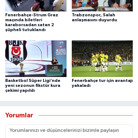
Fenerbahçe-Strum Graz
Trabzonspor, Salah
maçında biletleri
anlaşmasını duyurdu
karaborsadan satan 2
şüpheli tutuklandı
Basketbol Süper Ligi’nde
Fenerbahçe tur için avantajı
yeni sezonun fikstür kura
yakaladı
çekimi yapıldı
Yorumlar