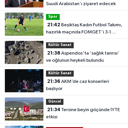
Suudi Arabistan'ı ziyaret edecek
Spor
21:42
Beşiktaş Kadın Futbol Takımı,
hazırlık maçında FOMGET'i 3-1
mağlup etti
Kültür Sanat
21:38
Aspendos'ta 'sağlık tanrısı'
ve oğlunun heykeli bulundu
Kültür Sanat
21:36
AKM’de caz konserleri
başlıyor
Güncel
21:34
Tersine beyin göçünde İYTE
etkisi